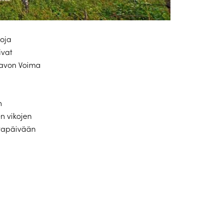
koja
ivat
Savon Voima
n
n vikojen
ltapäivään