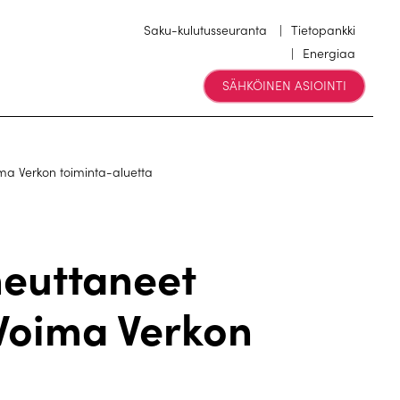
Saku-kulutusseuranta
Tietopankki
Energiaa
SÄHKÖINEN ASIOINTI
ma Verkon toiminta-aluetta
heuttaneet
 Voima Verkon