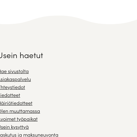
Usein haetut
ae sivustolta
siakaspalvelu
hteystiedot
iedotteet
äiriötiedotteet
Olen muuttamassa
voimet työpaikat
sein kysyttyä
askutus ja maksuneuvonta