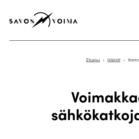
Etusivu
›
Häiriöt
›
Voima
Voimakkaa
sähkökatkoja