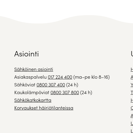
Asiointi
Sähköinen asiointi
H
Asiakaspalvelu
017 224 400
(ma–pe klo 8–16)
A
Sähköviat
0800 307 400
(24 h)
Y
Kaukolämpöviat
0800 307 800
(24 h)
T
Sähkökatkokartta
H
Korvaukset häiriötilanteissa
A
U
L