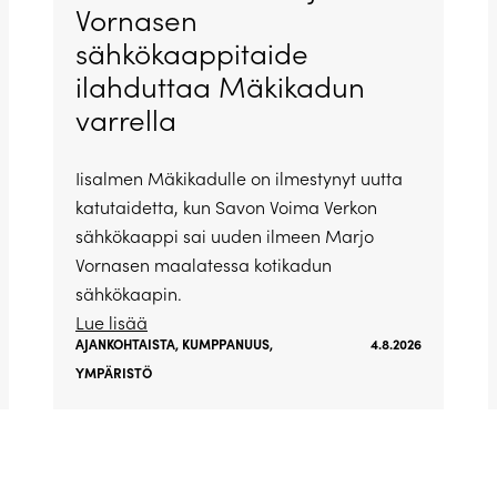
Vornasen
sähkökaappitaide
ilahduttaa Mäkikadun
varrella
Iisalmen Mäkikadulle on ilmestynyt uutta
katutaidetta, kun Savon Voima Verkon
sähkökaappi sai uuden ilmeen Marjo
Vornasen maalatessa kotikadun
sähkökaapin.
Lue lisää
AJANKOHTAISTA
,
KUMPPANUUS
,
4.8.2026
YMPÄRISTÖ