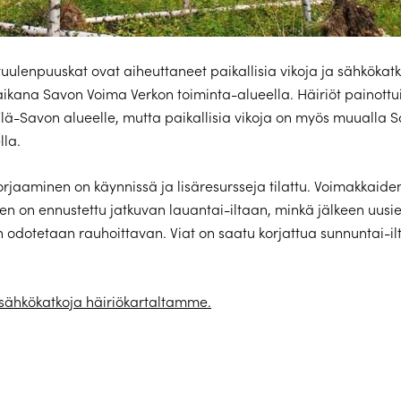
uulenpuuskat ovat aiheuttaneet paikallisia vikoja ja sähkökat
aikana Savon Voima Verkon toiminta-alueella. Häiriöt painottu
lä-Savon alueelle, mutta paikallisia vikoja on myös muualla 
lla.
orjaaminen on käynnissä ja lisäresursseja tilattu. Voimakkaide
en on ennustettu jatkuvan lauantai-iltaan, minkä jälkeen uusie
 odotetaan rauhoittavan. Viat on saatu korjattua sunnuntai-i
sähkökatkoja häiriökartaltamme.