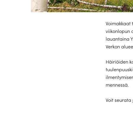
Voimakkaat t
viikonlopun 
lauantaina Y
Verkon aluee
Häiriöiden k
tuulenpuuski
ilmentymisen
mennessä.
Voit seurata