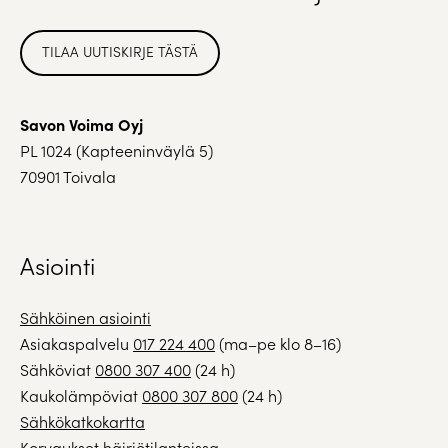
TILAA UUTISKIRJE TÄSTÄ
Savon Voima Oyj
PL 1024 (Kapteeninväylä 5)
70901 Toivala
Asiointi
Sähköinen asiointi
Asiakaspalvelu
017 224 400
(ma–pe klo 8–16)
Sähköviat
0800 307 400
(24 h)
Kaukolämpöviat
0800 307 800
(24 h)
Sähkökatkokartta
Korvaukset häiriötilanteissa