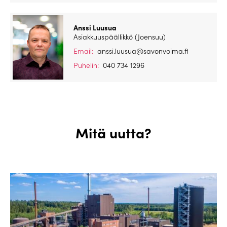
Anssi Luusua
Asiakkuuspäällikkö (Joensuu)
Email:
anssi.luusua@savonvoima.fi
Puhelin:
040 734 1296
Mitä uutta?