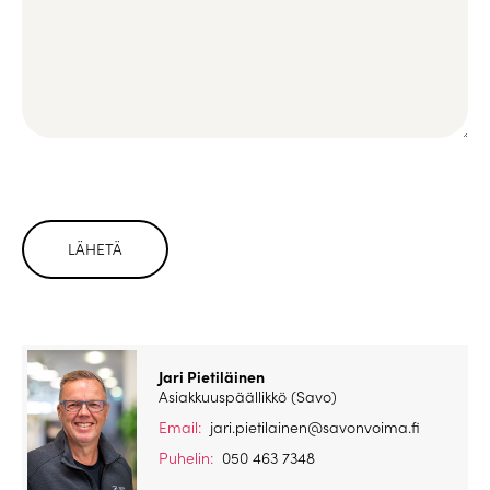
Please
leave
this
field
empty.
Jari Pietiläinen
Asiakkuuspäällikkö (Savo)
Email:
jari.pietilainen@savonvoima.fi
Puhelin:
050 463 7348