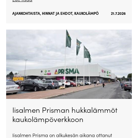
AJANKOHTAISTA
,
HINNAT JA EHDOT
,
KAUKOLÄMPÖ
21.7.2026
Iisalmen Prisman hukkalämmöt
kaukolämpöverkkoon
Iisalmen Prisma on alkukesän aikana ottanut