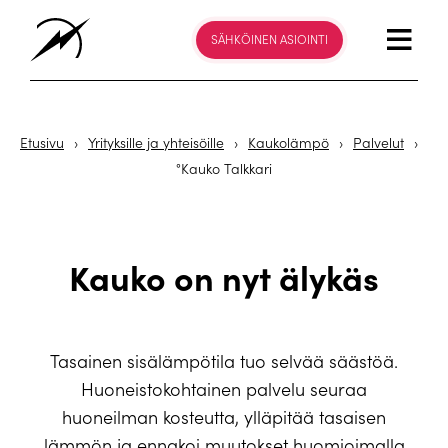
SÄHKÖINEN ASIOINTI
Etusivu
›
Yrityksille ja yhteisöille
›
Kaukolämpö
›
Palvelut
›
°Kauko Talkkari
Kauko on nyt älykäs
Tasainen sisälämpötila tuo selvää säästöä.
Huoneistokohtainen palvelu seuraa
huoneilman kosteutta, ylläpitää tasaisen
lämmön ja ennakoi muutokset huomioimalla