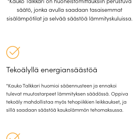
°Kauko Talkkari on huoneistomittauksiin perustuva
säätö, jonka avulla saadaan tasaisemmat
sisälämpötilat ja selvää säästöä lämmityskuluissa.
Tekoälyllä energiansäästöä
°Kauko Talkkari huomioi sääennusteen ja ennakoi
tulevat muutostarpeet lämmityksen säädössä. Oppiva
tekoäly mahdollistaa myös tehopiikkien leikkaukset, ja
sillä saadaan säästöä kaukolämmön tehomaksussa.