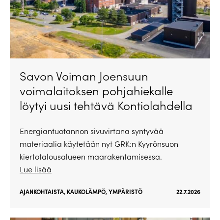
Savon Voiman Joensuun
voimalaitoksen pohjahiekalle
löytyi uusi tehtävä Kontiolahdella
Energiantuotannon sivuvirtana syntyvää
materiaalia käytetään nyt GRK:n Kyyrönsuon
kiertotalousalueen maarakentamisessa.
Lue lisää
AJANKOHTAISTA
,
KAUKOLÄMPÖ
,
YMPÄRISTÖ
22.7.2026