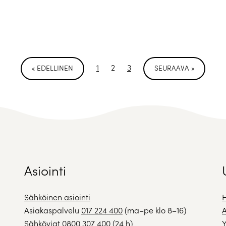
1
2
3
« EDELLINEN
SEURAAVA »
Asiointi
Sähköinen asiointi
H
Asiakaspalvelu
017 224 400
(ma–pe klo 8–16)
A
Sähköviat
0800 307 400
(24 h)
Y