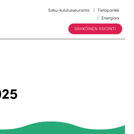
Saku-kulutusseuranta
Tietopankki
Energiaa
SÄHKÖINEN ASIOINTI
025