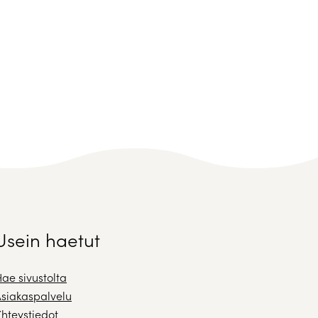
Usein haetut
ae sivustolta
siakaspalvelu
hteystiedot