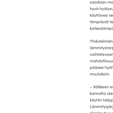
saadaan maa
hyvä hyötysu
käyttövesi se
lämpiävät 
korkealämpö
Yhdistelmän
lämmitystarp
vaihtelevaan
mahdollisuu
pääsee hyöt
muutoksiin.
– Välkkeen e
kannalta ole
käytön helppo
Lämmitysjärj
skaalautuvuu