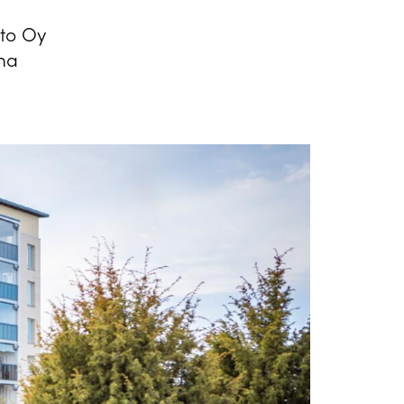
nto Oy
na
n