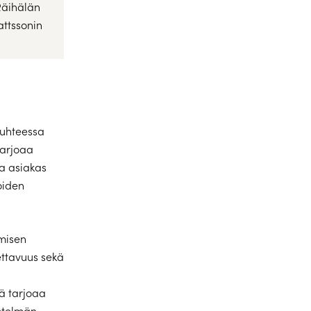
 Räihälän
attssonin
suhteessa
tarjoaa
a asiakas
oiden
umisen
ettavuus sekä
ä tarjoaa
estelmän