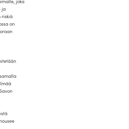
malle, joka
 ja
 riskiä
ossa on
uoraan
nitetään
 samalla
elmää
 Savon
ystä
 nousee