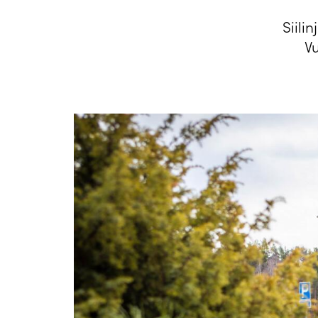
Siili
V