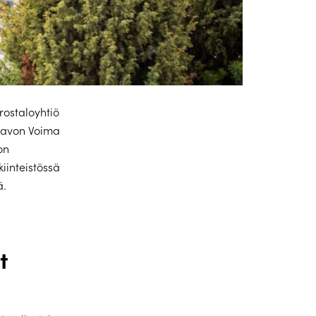
rostaloyhtiö
 Savon Voima
on
iinteistössä
ä.
t