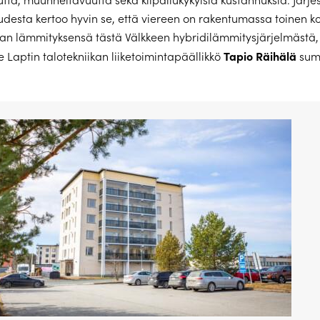
desta kertoo hyvin se, että viereen on rakentumassa toinen k
an lämmityksensä tästä Välkkeen hybridilämmitysjärjelmästä,
Tapio Räihälä
e Laptin talotekniikan liiketoimintapäällikkö
sum