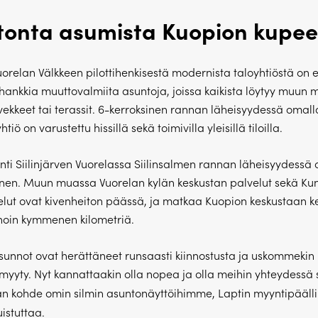
tonta asumista Kuopion kupe
orelan Välkkeen pilottihenkisestä modernista taloyhtiöstä on 
hankkia muuttovalmiita asuntoja, joissa kaikista löytyy muun
vekkeet tai terassit. 6-kerroksinen rannan läheisyydessä omalla
tiö on varustettu hissillä sekä toimivilla yleisillä tiloilla.
inti Siilinjärven Vuorelassa Siilinsalmen rannan läheisyydessä 
inen. Muun muassa Vuorelan kylän keskustan palvelut sekä K
velut ovat kivenheiton päässä, ja matkaa Kuopion keskustaan k
noin kymmenen kilometriä.
sunnot ovat herättäneet runsaasti kiinnostusta ja uskommekin
myyty. Nyt kannattaakin olla nopea ja olla meihin yhteydessä
n kohde omin silmin asuntonäyttöihimme, Laptin myyntipääll
istuttaa.