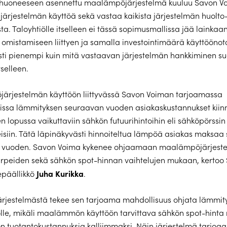
uoneeseen asennettu maalämpöjärjestelmä kuuluu Savon Voi
järjestelmän käyttöä sekä vastaa kaikista järjestelmän huolto-
sta. Taloyhtiölle itselleen ei tässä sopimusmallissa jää lainkaan
 omistamiseen liittyen ja samalla investointimäärä käyttöönot
ti pienempi kuin mitä vastaavan järjestelmän hankkiminen s
tselleen.
ärjestelmän käyttöön liittyvässä Savon Voiman tarjoamassa
issa lämmityksen seuraavan vuoden asiakaskustannukset kiin
n lopussa vaikuttaviin sähkön futuurihintoihin eli sähköpörssin
isiin. Tätä läpinäkyvästi hinnoiteltua lämpöä asiakas maksaa
pi vuoden. Savon Voima kykenee ohjaamaan maalämpöjärjest
arpeiden sekä sähkön spot-hinnan vaihtelujen mukaan, kertoo
Juha Kurikka
epäällikkö
.
rjestelmästä tekee sen tarjoama mahdollisuus ohjata lämmit
le, mikäli maalämmön käyttöön tarvittava sähkön spot-hinta
tuotantokustannuksia kalliimmaksi. Näin järjestelmä tarjoaa