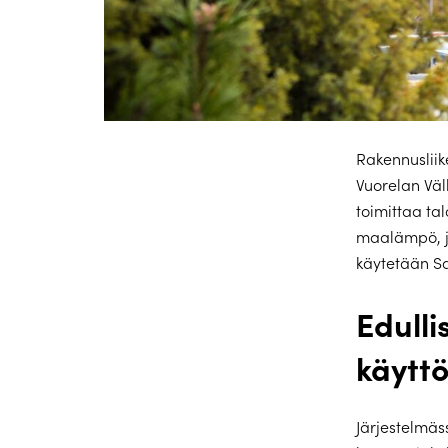
Rakennusliik
Vuorelan Väl
toimittaa ta
maalämpö, jo
käytetään S
Edulli
käyttö
Järjestelmäs