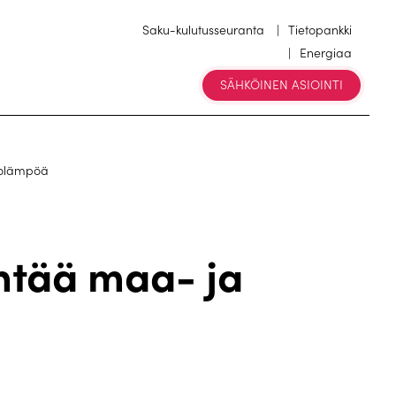
Saku-kulutusseuranta
Tietopankki
Energiaa
SÄHKÖINEN ASIOINTI
kolämpöä
ntää maa- ja