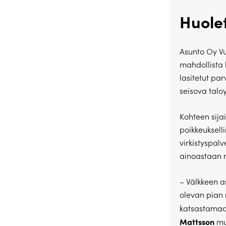
Huole
Asunto Oy Vu
mahdollista 
lasitetut par
seisova taloyh
Kohteen sija
poikkeuksell
virkistyspal
ainoastaan 
– Välkkeen a
olevan pian 
katsastamaa
Mattsson
mu