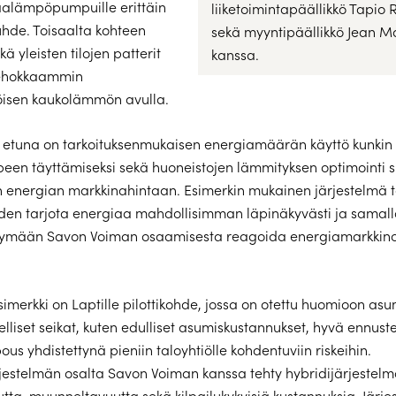
lämpöpumpuille erittäin
liiketoimintapäällikkö Tapio
hde. Toisaalta kohteen
sekä myyntipäällikkö Jean M
kä yleisten tilojen patterit
kanssa.
tehokkaammin
isen kaukolämmön avulla.
 etuna on tarkoituksenmukaisen energiamäärän käyttö kunkin
een täyttämiseksi sekä huoneistojen lämmityksen optimointi 
 energian markkinahintaan. Esimerkin mukainen järjestelmä 
den tarjota energiaa mahdollisimman läpinäkyvästi ja samall
ymään Savon Voiman osaamisesta reagoida energiamarkkin
simerkki on Laptille pilottikohde, jossa on otettu huomioon as
elliset seikat, kuten edulliset asumiskustannukset, hyvä ennust
us yhdistettynä pieniin taloyhtiölle kohdentuviin riskeihin.
estelmän osalta Savon Voiman kanssa tehty hybridijärjestelm
tta, muunneltavuutta sekä kilpailukykyisiä kustannuksia. Järj