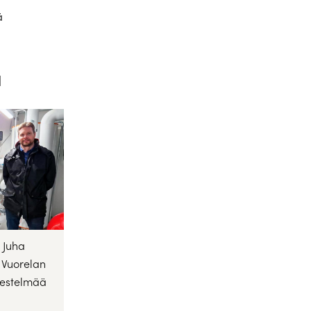
ä
ä
 Juha
 Vuorelan
jestelmää