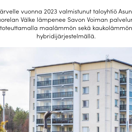
njärvelle vuonna 2023 valmistunut taloyhtiö Asu
uorelan Välke lämpenee Savon Voiman palvelu
toteuttamalla maalämmön sekä kaukolämmö
hybridijärjestelmällä.