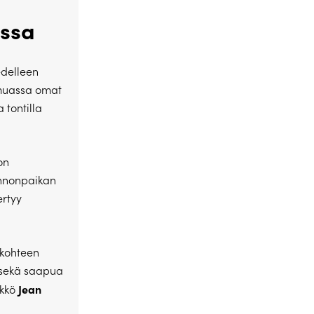
essa
edelleen
 muassa omat
 tontilla
on
unnonpaikan
ertyy
 kohteen
 sekä saapua
Jean
ikkö