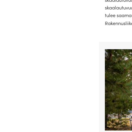
skaalautuvuu
tulee saama
Rakennusliik