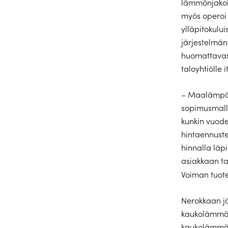
lämmönjakoh
myös operoi 
ylläpitokului
järjestelmän
huomattavas
taloyhtiölle i
– Maalämpöj
sopimusmall
kunkin vuode
hintaennuste
hinnalla lä
asiakkaan t
Voiman tuot
Nerokkaan jä
kaukolämmöl
kaukolämmön 