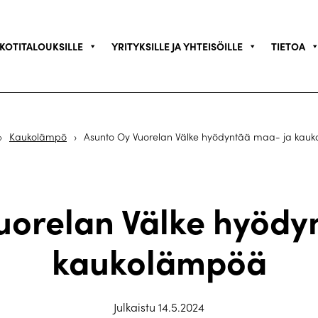
KOTITALOUKSILLE
YRITYKSILLE JA YHTEISÖILLE
TIETOA
›
Kaukolämpö
›
Asunto Oy Vuorelan Välke hyödyntää maa- ja kau
uorelan Välke hyödy
kaukolämpöä
Julkaistu 14.5.2024