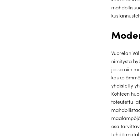
mahdollisuud
kustannuste
Moder
Vuorelan Väl
nimitystä hy
jossa niin 
kaukolämmön
yhdistetty y
Kohteen huo
toteutettu l
mahdollista
maalämpöjär
osa tarvitt
tehdä matala