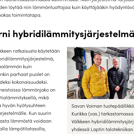
en löytää niin lämmöntuottajaa kuin käyttäjääkin hyödyntäv
hokas toimintatapa.
ni hybridilämmitysjärjestelm
kkeen ratkaisusta käytetään
bridilämmitysjärjestelmä,
maalämmön kuin
kin parhaat puolet on
hdeksi kokonaisuudeksi.
neistoissa lämmönjako on
attialämmityksellä, mikä
a hyvän hyötysuhteen
Savon Voiman tuotepäällikkö
jestelmälle. Kun suurin
Kurikka (vas.) tarkastamassa
avasta lämmöstä voidaan
Välkkeen hybridilämmitysjär
lla lämpötilatasolla,
yhdessä Laptin talotekniikan