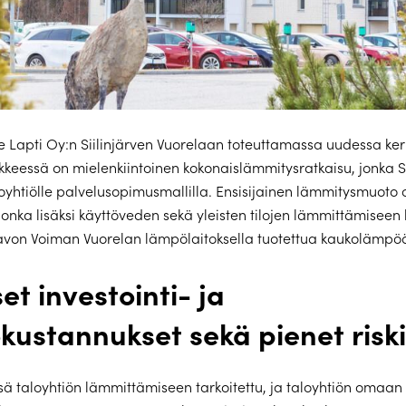
e Lapti Oy:n Siilinjärven Vuorelaan toteuttamassa uudessa ker
kkeessä on mielenkiintoinen kokonaislämmitysratkaisu, jonka
loyhtiölle palvelusopimusmallilla. Ensisijainen lämmitysmuoto 
nka lisäksi käyttöveden sekä yleisten tilojen lämmittämiseen k
avon Voiman Vuorelan lämpölaitoksella tuotettua kaukolämpö
set investointi- ja
kustannukset sekä pienet riski
sä taloyhtiön lämmittämiseen tarkoitettu, ja taloyhtiön omaan