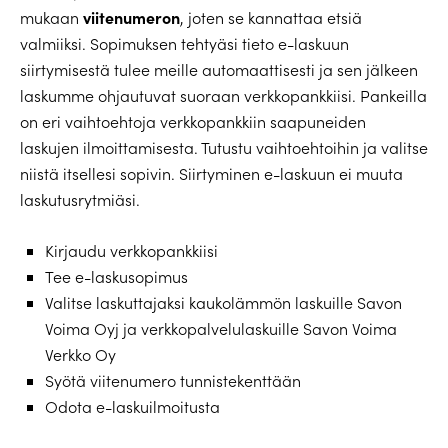
viitenumeron
mukaan
, joten se kannattaa etsiä
valmiiksi. Sopimuksen tehtyäsi tieto e-laskuun
siirtymisestä tulee meille automaattisesti ja sen jälkeen
laskumme ohjautuvat suoraan verkkopankkiisi. Pankeilla
on eri vaihtoehtoja verkkopankkiin saapuneiden
laskujen ilmoittamisesta. Tutustu vaihtoehtoihin ja valitse
niistä itsellesi sopivin. Siirtyminen e-laskuun ei muuta
laskutusrytmiäsi.
Kirjaudu verkkopankkiisi
Tee e-laskusopimus
Valitse laskuttajaksi kaukolämmön laskuille Savon
Voima Oyj ja verkkopalvelulaskuille Savon Voima
Verkko Oy
Syötä viitenumero tunnistekenttään
Odota e-laskuilmoitusta