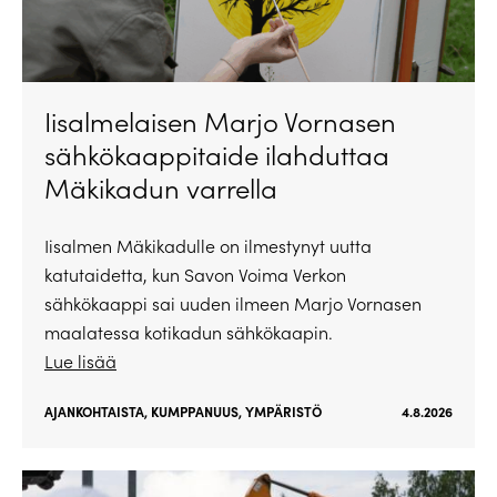
Iisalmelaisen Marjo Vornasen
sähkökaappitaide ilahduttaa
Mäkikadun varrella
Iisalmen Mäkikadulle on ilmestynyt uutta
katutaidetta, kun Savon Voima Verkon
sähkökaappi sai uuden ilmeen Marjo Vornasen
maalatessa kotikadun sähkökaapin.
Lue lisää
AJANKOHTAISTA
,
KUMPPANUUS
,
YMPÄRISTÖ
4.8.2026