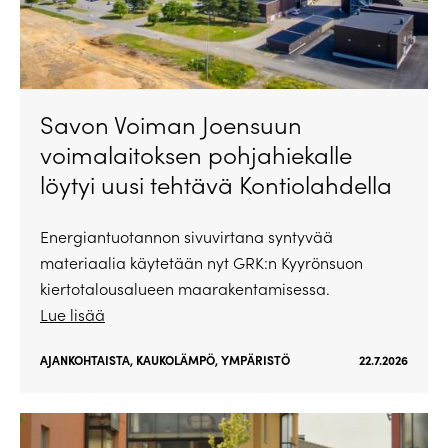
Savon Voiman Joensuun
voimalaitoksen pohjahiekalle
löytyi uusi tehtävä Kontiolahdella
Energiantuotannon sivuvirtana syntyvää
materiaalia käytetään nyt GRK:n Kyyrönsuon
kiertotalousalueen maarakentamisessa.
Lue lisää
AJANKOHTAISTA
,
KAUKOLÄMPÖ
,
YMPÄRISTÖ
22.7.2026