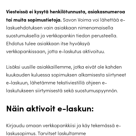
Viesteissä ei kysytä henkilötunnusta, asiakasnumeroa
tai muita sopimustietoja.
Savon Voima voi lähettää e-
laskuehdotuksen vain asiakkaan nimenomaisella
suostumuksella ja verkkopankin tiedon perusteella.
Ehdotus tulee asiakkaan itse hyväksyä
verkkopankissaan, jotta e-laskutus aktivoituu.
Lisäksi uusille asiakkaillemme, jotka eivät ole kahden
kuukauden kuluessa sopimuksen alkamisesta siirtyneet
e-laskuun, lähetämme tekstiviestillä ohjeen e-
laskutukseen siirtymisestä sekä suostumuspyynnön.
Näin aktivoit e-laskun:
Kirjaudu omaan verkkopankkiisi ja käy tekemässä e-
laskusopimus. Tarvitset laskultamme