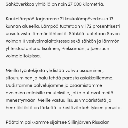
Sähköverkkoa yhtiöllä on noin 27 000 kilometriä.
Kaukolämpöä tarjoamme 21 kaukolämpöverkossa 13
kunnan alueella. Lämpöä tuotetaan yli 72 prosenttisesti
uusiutuvista lämmönlähteistä. Sähköä tuotetaan Savon
Voiman 11 vesivoimalaitoksessa sekä sähkön ja lämmön
yhteistuotantona Iisalmen, Pieksämän ja Joensuun
voimalaitoksissa.
Meillä työntekijöitä yhdistää vahva osaaminen,
sitoutuminen ja halu tehdä parasta asiakkaillemme.
Uudistamme palvelujamme ja osaamistamme
avoimina erilaisille muutoksille, jotka auttavat meitä
menestymään. Meille vastuullisuus ympäristöstä ja
henkilöstöstä on tärkeää ja kestävän kehityksen perusta.
Päätoimipaikkamme sijaitsee Siilinjärven Rissalan