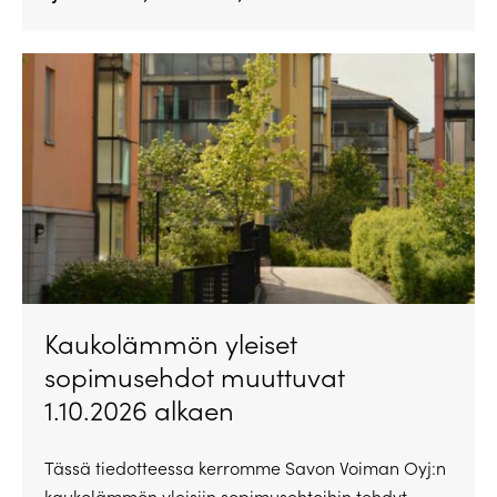
Kaukolämmön yleiset
sopimusehdot muuttuvat
1.10.2026 alkaen
Tässä tiedotteessa kerromme Savon Voiman Oyj:n
kaukolämmön yleisiin sopimusehtoihin tehdyt