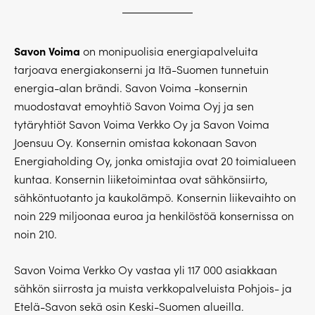
Savon Voima
on monipuolisia energiapalveluita
tarjoava energiakonserni ja Itä-Suomen tunnetuin
energia-alan brändi. Savon Voima -konsernin
muodostavat emoyhtiö Savon Voima Oyj ja sen
tytäryhtiöt Savon Voima Verkko Oy ja Savon Voima
Joensuu Oy. Konsernin omistaa kokonaan Savon
Energiaholding Oy, jonka omistajia ovat 20 toimialueen
kuntaa. Konsernin liiketoimintaa ovat sähkönsiirto,
sähköntuotanto ja kaukolämpö. Konsernin liikevaihto on
noin 229 miljoonaa euroa ja henkilöstöä konsernissa on
noin 210.
Savon Voima Verkko Oy vastaa yli 117 000 asiakkaan
sähkön siirrosta ja muista verkkopalveluista Pohjois- ja
Etelä-Savon sekä osin Keski-Suomen alueilla.