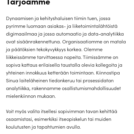
Tarjoamme
Dynaamisen ja kehityshaluisen tiimin tuen, jossa
pyrimme luomaan asiakas- ja liiketoimintalähtöistä
digimaailmaa ja jossa automaatio ja data-analytiikka
ovat sisäänrakennettuna. Organisaatiomme on matala
ja päätöksien tekokyvykkyys korkea. Olemme
liikkeissämme tarvittaessa nopeita. Tiimissämme on
sopiva kattaus erilaisella taustalla olevia kollegoita ja
yhteinen innokkuus ketterään toimintaan. Kiinnostipa
Sinua laiteläheinen tiedonkeruu tai prosessidatan
analytiikka, rakennamme osallistumismahdollisuudet
mielenkiinnon mukaan.
Voit myös valita itsellesi sopivimman tavan kehittää
osaamistasi, esimerkiksi itseopiskelun tai muiden
koulutusten ja tapahtumien avulla.