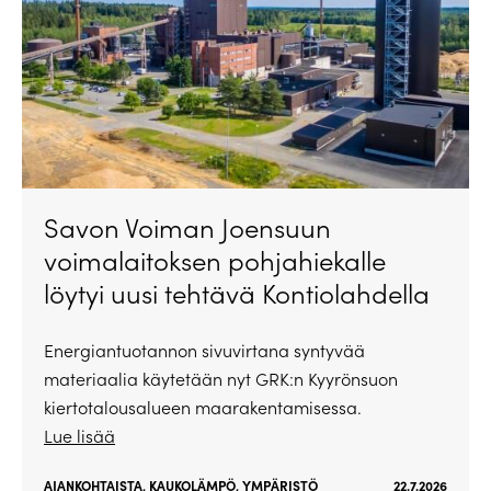
Savon Voiman Joensuun
voimalaitoksen pohjahiekalle
löytyi uusi tehtävä Kontiolahdella
Energiantuotannon sivuvirtana syntyvää
materiaalia käytetään nyt GRK:n Kyyrönsuon
kiertotalousalueen maarakentamisessa.
Lue lisää
AJANKOHTAISTA
,
KAUKOLÄMPÖ
,
YMPÄRISTÖ
22.7.2026