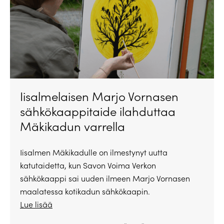
Iisalmelaisen Marjo Vornasen
sähkökaappitaide ilahduttaa
Mäkikadun varrella
Iisalmen Mäkikadulle on ilmestynyt uutta
katutaidetta, kun Savon Voima Verkon
sähkökaappi sai uuden ilmeen Marjo Vornasen
maalatessa kotikadun sähkökaapin.
Lue lisää