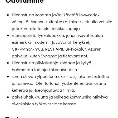
kiinnostusta koodata ja/tai käyttää low-code-
välineitä. Asenne kuitenkin ratkaisee – sinulla voi olla
jo kokemusta tai olet innokas oppija.
monipuolista työkalupakkia, johon voivat kuulua
esimerkiksi modernit JavaScript-kehykset,
C#/Python/muu, REST.APIt, BI-työkalut, Azuren
palvelut, kuten Synapse ja tietovarastot.
kiinnostusta pilvialustoja kohtaan ja kykyä
hahmottaa laajoja kokonaisuuksia.
sinun olevan ylpeä luomuksestasi, joka on testattua
ja toimivaa. Olet tottunut työskentelemään osana
ketterää ja itseohjautuvaa tiimiä.
palveluhalukkuutta ja selkeää kommunikointikykyä
ei-teknisten työkavereiden kanssa.