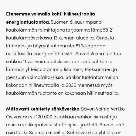
Etenemme voimalla kohti hiilineutraalia
energiantuotantoa.
Suomen 8. suurimpana
kaukolämmön toimittajana tarjoamme lämpöä 21
kaukolämpöverkossa 13 kunnan alueella. Omasta
lämmön- ja höyryntuotannosta 81 % saadaan
uusiutuvista energianlähteistä. Savon Voima tuottaa
sähköä 11 vesivoimalaitoksessaan sekä sähkön ja
lämmön yhteistuotantona Iisalmen, Pieksämäen ja
Joensuun voimalaitoksissa. Sähköntuotantomme on
kokonaan hiilineutraalia ja 2030 mennessä myös
kaukolämmön tuotanto on kokonaan hiilineutraalia.
Mittavasti kehitetty sähköverkko.
Savon Voima Verkko
Oy vastaa yli 120 000 asiakkaan sähkön siirrosta ja
muista verkkopalveluista Pohjois- ja Etelä-Savon sekä
osin Keski-Suomen alueilla. Sähköverkkoa yhtiöllä on