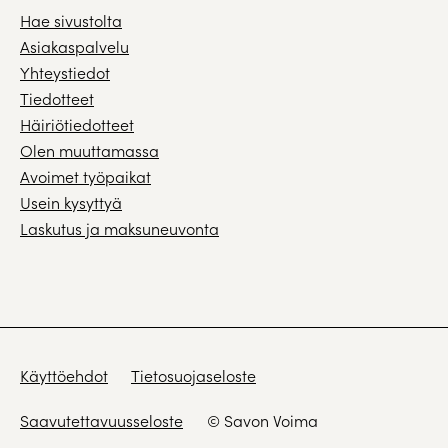
Hae sivustolta
Asiakaspalvelu
Yhteystiedot
Tiedotteet
Häiriötiedotteet
Olen muuttamassa
Avoimet työpaikat
Usein kysyttyä
Laskutus ja maksuneuvonta
Käyttöehdot
Tietosuojaseloste
Saavutettavuusseloste
© Savon Voima