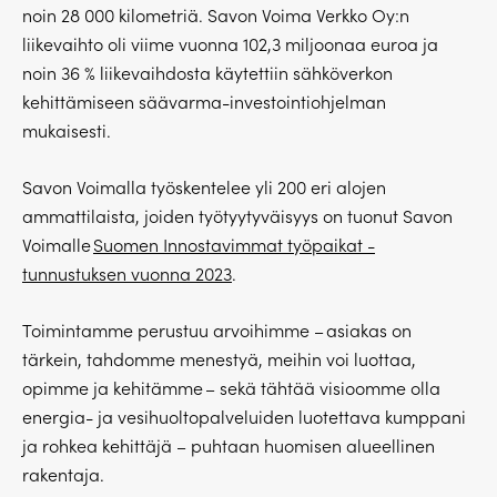
noin 28 000 kilometriä. Savon Voima Verkko Oy:n
liikevaihto oli viime vuonna 102,3 miljoonaa euroa ja
noin 36 % liikevaihdosta käytettiin sähköverkon
kehittämiseen säävarma-investointiohjelman
mukaisesti.
Savon Voimalla työskentelee yli 200 eri alojen
ammattilaista, joiden työtyytyväisyys on tuonut Savon
Voimalle
Suomen Innostavimmat työpaikat -
tunnustuksen vuonna 2023
.
Toimintamme perustuu arvoihimme – asiakas on
tärkein, tahdomme menestyä, meihin voi luottaa,
opimme ja kehitämme – sekä tähtää visioomme olla
energia- ja vesihuoltopalveluiden luotettava kumppani
ja rohkea kehittäjä – puhtaan huomisen alueellinen
rakentaja.