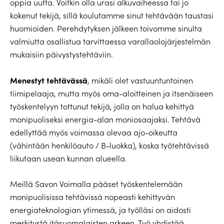
oppia uutta. Voitkin olla urasi alkuvaiheessa tai jo
kokenut tekijä, sillä koulutamme sinut tehtävään taustasi
huomioiden. Perehdytyksen jälkeen toivomme sinulta
valmiutta osallistua tarvittaessa varallaolojärjestelmän
mukaisiin päivystystehtäviin.
Menestyt tehtävässä
, mikäli olet vastuuntuntoinen
tiimipelaaja, mutta myös oma-aloitteinen ja itsenäiseen
työskentelyyn tottunut tekijä, jolla on halua kehittyä
monipuoliseksi energia-alan moniosaajaksi. Tehtävä
edellyttää myös voimassa olevaa ajo-oikeutta
(vähintään henkilöauto / B-luokka), koska työtehtävissä
liikutaan usean kunnan alueella.
Meillä Savon Voimalla pääset työskentelemään
monipuolisissa tehtävissä nopeasti kehittyvän
energiateknologian ytimessä, ja työlläsi on aidosti
merkitystä itäsuomalaisten arkeen. Työ yhdistää