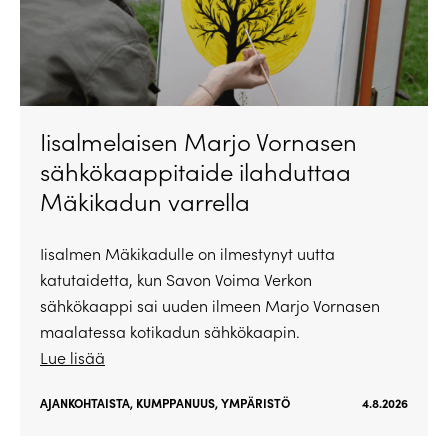
Iisalmelaisen Marjo Vornasen
sähkökaappitaide ilahduttaa
Mäkikadun varrella
Iisalmen Mäkikadulle on ilmestynyt uutta
katutaidetta, kun Savon Voima Verkon
sähkökaappi sai uuden ilmeen Marjo Vornasen
maalatessa kotikadun sähkökaapin.
Lue lisää
AJANKOHTAISTA
,
KUMPPANUUS
,
YMPÄRISTÖ
4.8.2026