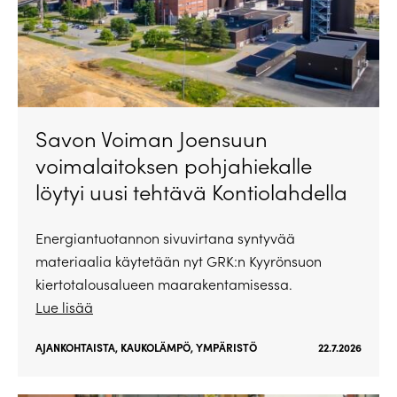
Savon Voiman Joensuun
voimalaitoksen pohjahiekalle
löytyi uusi tehtävä Kontiolahdella
Energiantuotannon sivuvirtana syntyvää
materiaalia käytetään nyt GRK:n Kyyrönsuon
kiertotalousalueen maarakentamisessa.
Lue lisää
AJANKOHTAISTA
,
KAUKOLÄMPÖ
,
YMPÄRISTÖ
22.7.2026