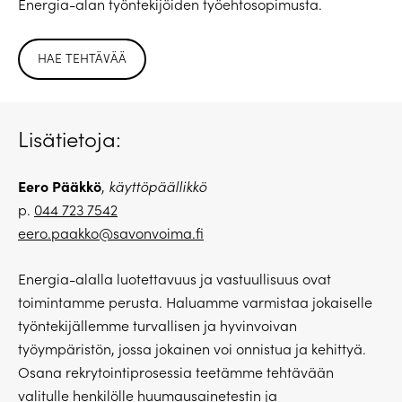
Energia-alan työntekijöiden työehtosopimusta.
HAE TEHTÄVÄÄ
Lisätietoja:
Eero Pääkkö
,
käyttöpäällikkö
p.
044 723 7542
eero.paakko@savonvoima.fi
Energia-alalla luotettavuus ja vastuullisuus ovat
toimintamme perusta. Haluamme varmistaa jokaiselle
työntekijällemme turvallisen ja hyvinvoivan
työympäristön, jossa jokainen voi onnistua ja kehittyä.
Osana rekrytointiprosessia teetämme tehtävään
valitulle henkilölle huumausainetestin ja