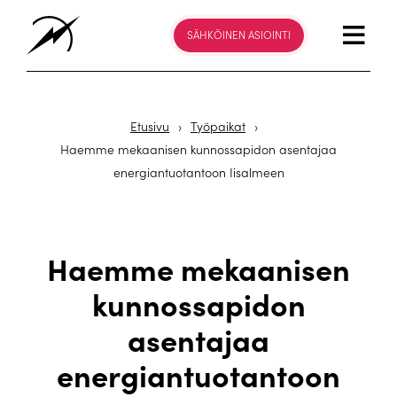
SÄHKÖINEN ASIOINTI
Etusivu
›
Työpaikat
›
Haemme mekaanisen kunnossapidon asentajaa
energiantuotantoon Iisalmeen
Haemme mekaanisen
kunnossapidon
asentajaa
energiantuotantoon