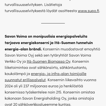
turvallisuusselvityksen. Lisätietoja
turvallisuusselvityksestä löydät osoitteesta
www.supo.fi
.
Savon Voima on monipuolisia energiapalveluita
tarjoava energiakonserni ja Itä-Suomen tunnetuin
energia-alan brändi.
Konsernin muodostavat emoyhtiö
Savon Voima Oyj sekä sen tytäryhtiöt Savon Voima
Verkko Oy ja
Itä-Suomen Biomassa Oy
. Konsernin
liiketoimintaa ovat sähkönsiirto, sähköntuotanto,
kaukolämpö ja
energia- ja infra-alan toimijoille
suunnatut erillispalvelut
. Konsernin liikevaihto vuonna
2024 oli yli 237 miljoonaa euroa ja henkilöstöä
konsernissa työskentelee noin 215. Konsernin omistaa
kokonaan Savon Energiaholding Oy, jonka omistajia
ovat 20 sähköverkkoalueemme kuntaa.