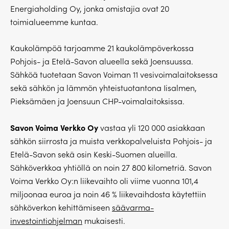
Energiaholding Oy, jonka omistajia ovat 20
toimialueemme kuntaa.
Kaukolämpöä tarjoamme 21 kaukolämpöverkossa
Pohjois- ja Etelä-Savon alueella sekä Joensuussa.
Sähköä tuotetaan Savon Voiman 11 vesivoimalaitoksessa
sekä sähkön ja lämmön yhteistuotantona Iisalmen,
Pieksämäen ja Joensuun CHP-voimalaitoksissa.
Savon Voima Verkko Oy
vastaa yli 120 000 asiakkaan
sähkön siirrosta ja muista verkkopalveluista Pohjois- ja
Etelä-Savon sekä osin Keski-Suomen alueilla.
Sähköverkkoa yhtiöllä on noin 27 800 kilometriä. Savon
Voima Verkko Oy:n liikevaihto oli viime vuonna 101,4
miljoonaa euroa ja noin 46 % liikevaihdosta käytettiin
sähköverkon kehittämiseen
säävarma-
investointiohjelman
mukaisesti.