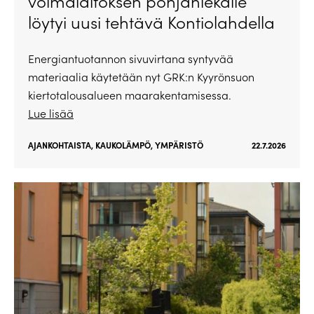
voimalaitoksen pohjahiekalle
löytyi uusi tehtävä Kontiolahdella
Energiantuotannon sivuvirtana syntyvää
materiaalia käytetään nyt GRK:n Kyyrönsuon
kiertotalousalueen maarakentamisessa.
Lue lisää
AJANKOHTAISTA
,
KAUKOLÄMPÖ
,
YMPÄRISTÖ
22.7.2026