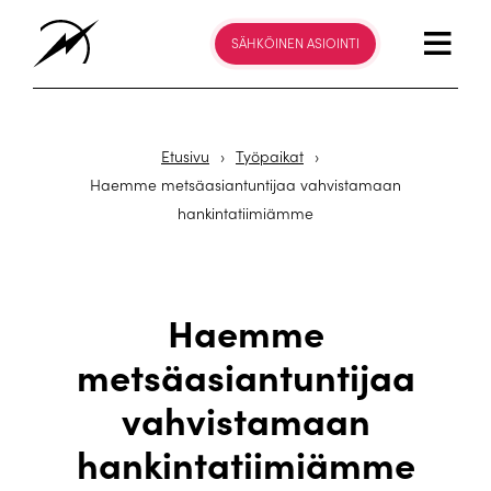
SÄHKÖINEN ASIOINTI
Etusivu
›
Työpaikat
›
Haemme metsäasiantuntijaa vahvistamaan
hankintatiimiämme
Haemme
metsäasiantuntijaa
vahvistamaan
hankintatiimiämme