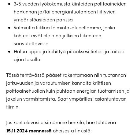
3-5 vuoden työkokemusta kiinteiden polttoaineiden
hankinnan ja/tai energiantuotantoon liittyvien
ympäristöasioiden parissa
Valmiutta liikkua toiminta-alueellamme, jonka
kohteet eivät ole aina julkisen liikenteen
saavutettavissa
Halua oppia ja kehittyä pitääksesi tietosi ja taitosi
ajan tasalla
Tässä tehtävässä pääset rakentamaan niin tuotannon
jatkuvuuden ja varautumisen kannalta kriittisen
polttoainehuollon kuin puhtaan energian tuottamisen ja
jakelun varmistamista. Saat ympärillesi asiantuntevan
tiimin.
Jos koet olevasi etsimämme henkilö, hae tehtävää
15.11.2024 mennessä
oheisesta linkistä: