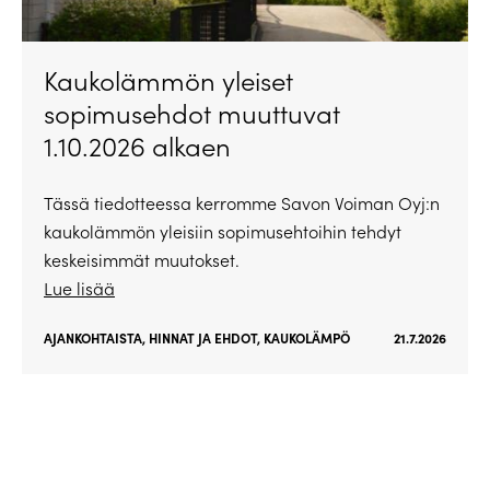
Kaukolämmön yleiset
sopimusehdot muuttuvat
1.10.2026 alkaen
Tässä tiedotteessa kerromme Savon Voiman Oyj:n
kaukolämmön yleisiin sopimusehtoihin tehdyt
keskeisimmät muutokset.
Lue lisää
AJANKOHTAISTA
,
HINNAT JA EHDOT
,
KAUKOLÄMPÖ
21.7.2026