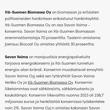
Itä-Suomen Biomassa Oy
on biomassan ja erilaisten
polttoaineiden hankintaan erikoistunut hankintayhtiö.
Itä-Suomen Biomassa Oy on osa Savon Voima -
konsernia. Savon Voima on Itä-Suomen Biomassan
enemmistöomistaja 70 prosentilla. Taalerin omistama
Joensuu Biocoal Oy omistaa yhtiöstä 30 prosenttia.
Savon Voima
on monipuolisia energiapalveluita
tarjoava energiakonserni ja Itä-Suomen tunnetuin
energia-alan brändi. Konsernin muodostavat emoyhtiö
Savon Voima Oyj sekä sen tytäryhtiöt Savon Voima
Verkko Oy ja
Itä-Suomen Biomassa Oy
. Konsernin
liiketoimintaa ovat sähkönsiirto, sähköntuotanto ja
kaukolämpö. Konsernin liikevaihto vuonna 2023 oli 238,7
miljoonaa euroa ja henkilöstöä konsernissa työskentelee
noin 215. Savon Voima Oyj:n omistaa kokonaan Savon