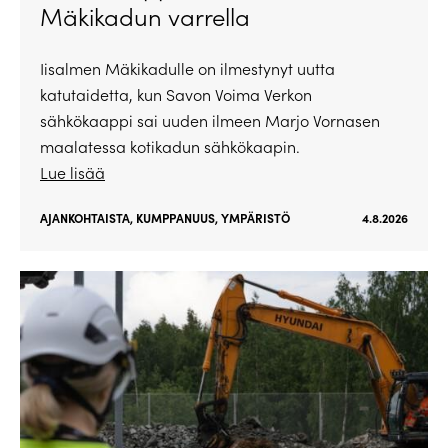
Mäkikadun varrella
Iisalmen Mäkikadulle on ilmestynyt uutta
katutaidetta, kun Savon Voima Verkon
sähkökaappi sai uuden ilmeen Marjo Vornasen
maalatessa kotikadun sähkökaapin.
Lue lisää
AJANKOHTAISTA
,
KUMPPANUUS
,
YMPÄRISTÖ
4.8.2026