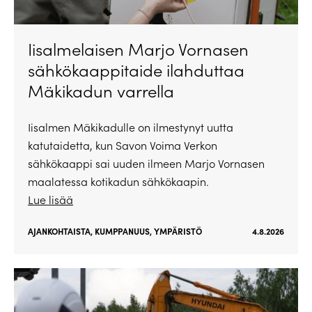
Iisalmelaisen Marjo Vornasen
sähkökaappitaide ilahduttaa
Mäkikadun varrella
Iisalmen Mäkikadulle on ilmestynyt uutta
katutaidetta, kun Savon Voima Verkon
sähkökaappi sai uuden ilmeen Marjo Vornasen
maalatessa kotikadun sähkökaapin.
Lue lisää
AJANKOHTAISTA
,
KUMPPANUUS
,
YMPÄRISTÖ
4.8.2026