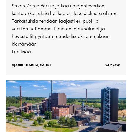
Savon Voima Verkko jatkaa ilmajohtoverkon
kuntotarkastuksia helikopterilla 3. elokuuta alkaen.
Tarkastuksia tehdään laajasti eri puolilla
verkkoaluettamme. Eläinten laidunalueet ja
hevostallit pyritään mahdollisuuksien mukaan
kiertämään.
Lue lisää
AJANKOHTAISTA
,
SÄHKÖ
24.7.2026