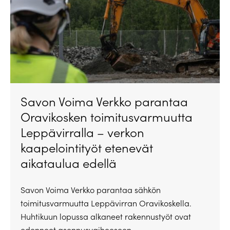
Savon Voima Verkko parantaa
Oravikosken toimitusvarmuutta
Leppävirralla – verkon
kaapelointityöt etenevät
aikataulua edellä
Savon Voima Verkko parantaa sähkön
toimitusvarmuutta Leppävirran Oravikoskella.
Huhtikuun lopussa alkaneet rakennustyöt ovat
edenneet asennusvaiheeseen.