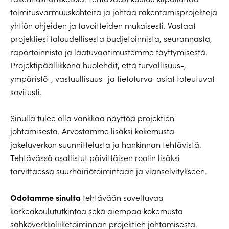
toimitusvarmuuskohteita ja johtaa rakentamisprojekteja
yhtiön ohjeiden ja tavoitteiden mukaisesti. Vastaat
projektiesi taloudellisesta budjetoinnista, seurannasta,
raportoinnista ja laatuvaatimustemme täyttymisestä.
Projektipäällikkönä huolehdit, että turvallisuus-,
ympäristö-, vastuullisuus- ja tietoturva-asiat toteutuvat
sovitusti.
Sinulla tulee olla vankkaa näyttöä projektien
johtamisesta. Arvostamme lisäksi kokemusta
jakeluverkon suunnittelusta ja hankinnan tehtävistä.
Tehtävässä osallistut päivittäisen roolin lisäksi
tarvittaessa suurhäiriötoimintaan ja vianselvitykseen.
Odotamme sinulta
tehtävään soveltuvaa
korkeakoulututkintoa sekä aiempaa kokemusta
sähköverkkoliiketoiminnan projektien johtamisesta.