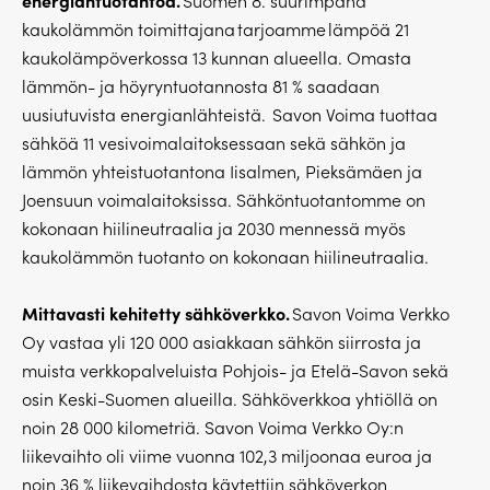
energiantuotantoa.
Suomen 8. suurimpana
kaukolämmön toimittajana tarjoamme lämpöä 21
kaukolämpöverkossa 13 kunnan alueella. Omasta
lämmön- ja höyryntuotannosta 81 % saadaan
uusiutuvista energianlähteistä. Savon Voima tuottaa
sähköä 11 vesivoimalaitoksessaan sekä sähkön ja
lämmön yhteistuotantona Iisalmen, Pieksämäen ja
Joensuun voimalaitoksissa. Sähköntuotantomme on
kokonaan hiilineutraalia ja 2030 mennessä myös
kaukolämmön tuotanto on kokonaan hiilineutraalia.
Mittavasti kehitetty sähköverkko.
Savon Voima Verkko
Oy vastaa yli 120 000 asiakkaan sähkön siirrosta ja
muista verkkopalveluista Pohjois- ja Etelä-Savon sekä
osin Keski-Suomen alueilla. Sähköverkkoa yhtiöllä on
noin 28 000 kilometriä. Savon Voima Verkko Oy:n
liikevaihto oli viime vuonna 102,3 miljoonaa euroa ja
noin 36 % liikevaihdosta käytettiin sähköverkon