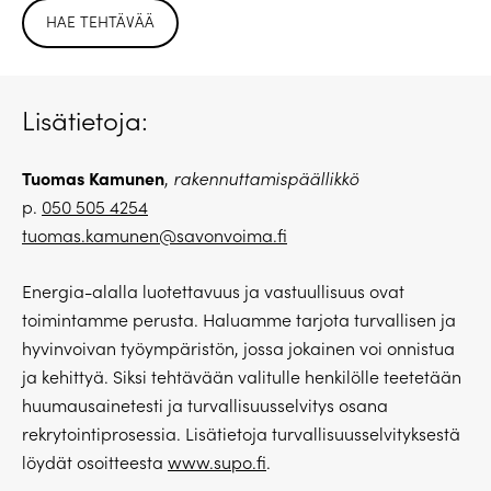
HAE TEHTÄVÄÄ
Lisätietoja:
Tuomas Kamunen
,
rakennuttamispäällikkö
p.
050 505 4254
tuomas.kamunen@savonvoima.fi
Energia-alalla luotettavuus ja vastuullisuus ovat
toimintamme perusta. Haluamme tarjota turvallisen ja
hyvinvoivan työympäristön, jossa jokainen voi onnistua
ja kehittyä. Siksi tehtävään valitulle henkilölle teetetään
huumausainetesti ja turvallisuusselvitys osana
rekrytointiprosessia. Lisätietoja turvallisuusselvityksestä
löydät osoitteesta
www.supo.fi
.