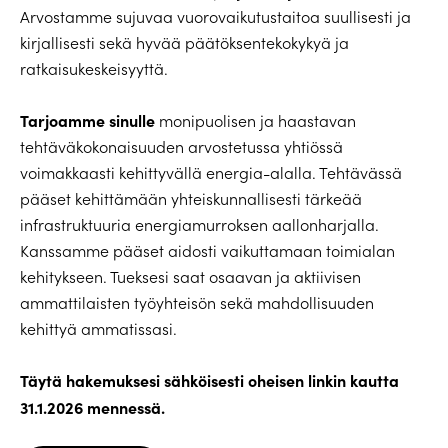
Arvostamme sujuvaa vuorovaikutustaitoa suullisesti ja
kirjallisesti sekä hyvää päätöksentekokykyä ja
ratkaisukeskeisyyttä.
Tarjoamme sinulle
monipuolisen ja haastavan
tehtäväkokonaisuuden arvostetussa yhtiössä
voimakkaasti kehittyvällä energia-alalla. Tehtävässä
pääset kehittämään yhteiskunnallisesti tärkeää
infrastruktuuria energiamurroksen aallonharjalla.
Kanssamme pääset aidosti vaikuttamaan toimialan
kehitykseen. Tueksesi saat osaavan ja aktiivisen
ammattilaisten työyhteisön sekä mahdollisuuden
kehittyä ammatissasi.
Täytä hakemuksesi sähköisesti oheisen linkin kautta
31.1.2026 mennessä.