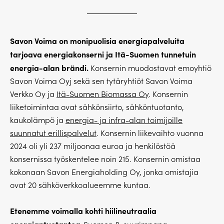
Savon Voima on monipuolisia energiapalveluita
tarjoava energiakonserni ja Itä-Suomen tunnetuin
energia-alan brändi.
Konsernin muodostavat emoyhtiö
Savon Voima Oyj sekä sen tytäryhtiöt Savon Voima
Verkko Oy ja
Itä-Suomen Biomassa Oy
. Konsernin
liiketoimintaa ovat sähkönsiirto, sähköntuotanto,
kaukolämpö ja
energia- ja infra-alan toimijoille
suunnatut erillispalvelut
. Konsernin liikevaihto vuonna
2024 oli yli 237 miljoonaa euroa ja henkilöstöä
konsernissa työskentelee noin 215. Konsernin omistaa
kokonaan Savon Energiaholding Oy, jonka omistajia
ovat 20 sähköverkkoalueemme kuntaa.
Etenemme voimalla kohti hiilineutraalia