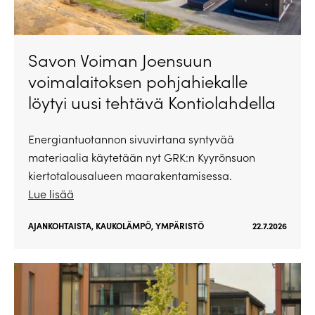
Savon Voiman Joensuun
voimalaitoksen pohjahiekalle
löytyi uusi tehtävä Kontiolahdella
Energiantuotannon sivuvirtana syntyvää
materiaalia käytetään nyt GRK:n Kyyrönsuon
kiertotalousalueen maarakentamisessa.
Lue lisää
AJANKOHTAISTA
,
KAUKOLÄMPÖ
,
YMPÄRISTÖ
22.7.2026