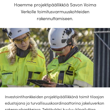
Haemme projektipäällikköä Savon Voima
Verkolle toimitusvarmuuskohteiden
rakennuttamiseen.
Investointihankkeiden projektipäällikkönä toimit tilaajan
edustajana ja turvallisuuskoordinaattorina jakeluverkon
rakennushankkeissa. Tehtävääsi kuuluu kilpailuttaa