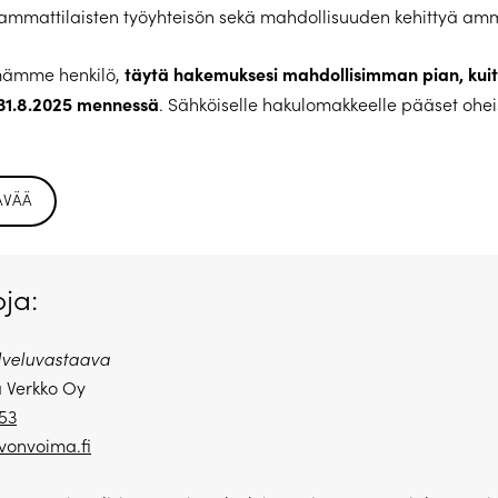
n ammattilaisten työyhteisön sekä mahdollisuuden kehittyä amm
täytä hakemuksesi mahdollisimman pian, kuit
imämme henkilö,
 31.8.2025 mennessä
. Sähköiselle hakulomakkeelle pääset ohei
ÄVÄÄ
oja:
lveluvastaava
 Verkko Oy
153
vonvoima.fi