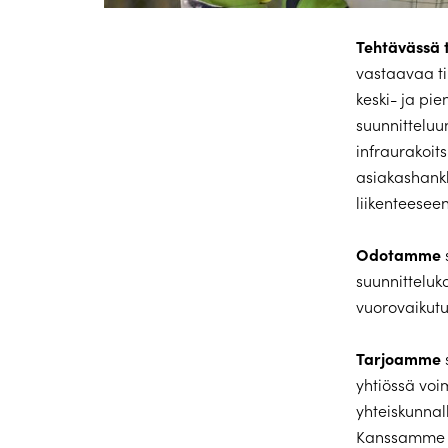
Tehtävässä 
vastaavaa ti
keski- ja pi
suunnitteluu
infraurakoit
asiakashankk
liikenteeseen 
Odotamme
suunnitteluk
vuorovaikutus
Tarjoamme
yhtiössä voi
yhteiskunnal
Kanssamme p