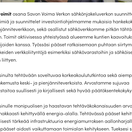
toimit
osana Savon Voima Verkon sähkönjakeluverkon suunnitt
imiä ja suunnittelet investointiohjelmamme mukaisia hankeko
enjänniteverkkoon, sekä osallistut sähköverkkomme pitkän täht
n. Toimit aktiivisessa yhteistyössä alueemme kuntien kaavoituk
sijoiden kanssa. Työssäsi pääset ratkaisemaan puhtaan siirty
eiden verkkoliityntöjä esimerkiksi sähkövarastoihin ja sähköis
liittyen.
sinulta tehtävään soveltuvaa korkeakoulututkintoa sekä aiem
okemusta keski- ja pienjänniteverkoista. Arvostamme sujuvaa
taitoa suullisesti ja kirjallisesti sekä hyvää päätöksentekokyky
sinulle monipuolisen ja haastavan tehtäväkokonaisuuden arvo
makkaasti kehittyvällä energia-alalla. Tehtävässä pääset keh
lisesti tärkeää infrastruktuuria energiamurroksen aallonharjall
ääset aidosti vaikuttamaan toimialan kehitykseen. Tueksesi 