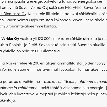
a
on monipuolisia energiapalveluita tarjoava energiakonserni.
 emoyhtiö Savon Voima Oyj sekä sen tytäryhtiöt Savon Voima
en Biomassa Oy
. Konsernin liiketoimintaa ovat sähkönsiirto, s
pö. Savon Voima Oyj:n omistaa kokonaan Savon Energiaholdin
vat 20 toiminta-alueemme kuntaa.
 Verkko Oy
vastaa yli 120 000 asiakkaan sähkön siirrosta ja m
uista Pohjois- ja Etelä-Savon sekä osin Keski-Suomen alueilla.
 yhtiöllä on noin 28 000 kilometriä.
la työskentelee yli 200 eri alojen ammattilaista, joiden työtyy
n Voimalle
Suomen Innostavimmat työpaikat -tunnustuksen vu
 perustuu arvoihimme –
asiakas on tärkein, tahdomme mene
, opimme ja kehitämme
– sekä tähtää visioomme olla energia- 
lveluiden luotettava kumppani ja rohkea kehittäjä sekä puht
rakentaja.