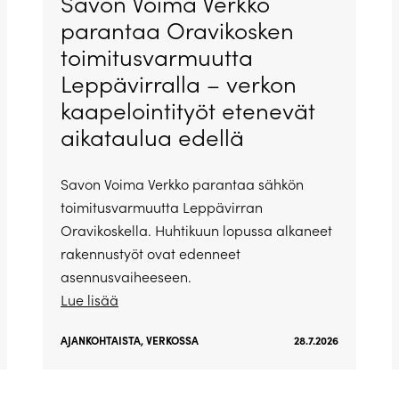
Savon Voima Verkko
parantaa Oravikosken
toimitusvarmuutta
Leppävirralla – verkon
kaapelointityöt etenevät
aikataulua edellä
Savon Voima Verkko parantaa sähkön
toimitusvarmuutta Leppävirran
Oravikoskella. Huhtikuun lopussa alkaneet
rakennustyöt ovat edenneet
asennusvaiheeseen.
Lue lisää
AJANKOHTAISTA
,
VERKOSSA
28.7.2026