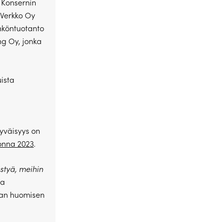
 Konsernin
 Verkko Oy
ähköntuotanto
g Oy, jonka
uista
tyväisyys on
onna 2023
.
styä, meihin
ja
aan huomisen