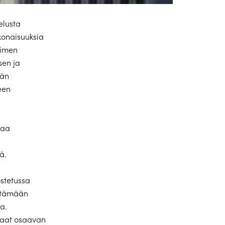
elusta
konaisuuksia
äimen
sen ja
män
een
paa
ä.
stetussa
ittämään
a.
saat osaavan