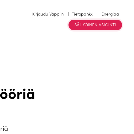
Kirjaudu Väppiin
Tietopankki
Energiaa
SÄHKÖINEN ASIOINTI
ööriä
riä