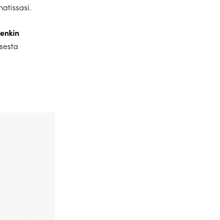
atissasi.
enkin
sesta