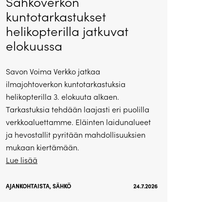
Sähköverkon
kuntotarkastukset
helikopterilla jatkuvat
elokuussa
Savon Voima Verkko jatkaa
ilmajohtoverkon kuntotarkastuksia
helikopterilla 3. elokuuta alkaen.
Tarkastuksia tehdään laajasti eri puolilla
verkkoaluettamme. Eläinten laidunalueet
ja hevostallit pyritään mahdollisuuksien
mukaan kiertämään.
Lue lisää
AJANKOHTAISTA
,
SÄHKÖ
24.7.2026