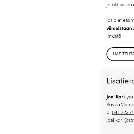
ja aktiivise
Jos olet ets
viimeistään
linkistä.
HAE TEHT
Lisätiet
Joel Kari
,
pa
Savon Voima
p.
044 723 7
joel.kari@sa