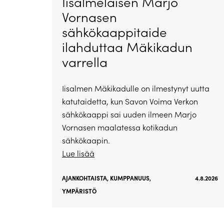
Iisalmelaisen Marjo
Vornasen
sähkökaappitaide
ilahduttaa Mäkikadun
varrella
Iisalmen Mäkikadulle on ilmestynyt uutta
katutaidetta, kun Savon Voima Verkon
sähkökaappi sai uuden ilmeen Marjo
Vornasen maalatessa kotikadun
sähkökaapin.
Lue lisää
AJANKOHTAISTA
,
KUMPPANUUS
,
4.8.2026
YMPÄRISTÖ