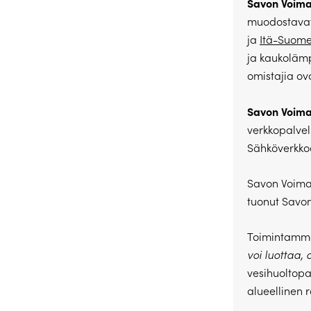
Savon Voim
muodostavat
ja
Itä-Suom
ja kaukoläm
omistajia o
Savon Voima
verkkopalvel
Sähköverkkoa
Savon Voimal
tuonut Savo
Toimintamme
voi luottaa
vesihuoltopa
alueellinen 