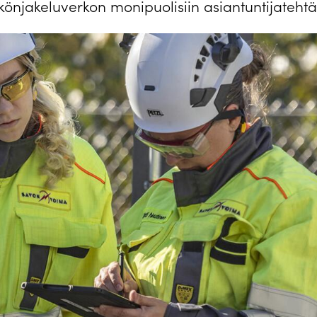
könjakeluverkon monipuolisiin asiantuntijatehtäv