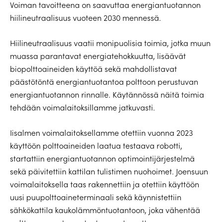
Voiman tavoitteena on saavuttaa energiantuotannon
hiilineutraalisuus vuoteen 2030 mennessä.
Hiilineutraalisuus vaatii monipuolisia toimia, jotka muun
muassa parantavat energiatehokkuutta, lisäävät
biopolttoaineiden käyttöä sekä mahdollistavat
päästötöntä energiantuotantoa polttoon perustuvan
energiantuotannon rinnalle. Käytännössä näitä toimia
tehdään voimalaitoksillamme jatkuvasti.
Iisalmen voimalaitoksellamme otettiin vuonna 2023
käyttöön polttoaineiden laatua testaava robotti,
startattiin energiantuotannon optimointijärjestelmä
sekä päivitettiin kattilan tulistimen nuohoimet. Joensuun
voimalaitoksella taas rakennettiin ja otettiin käyttöön
uusi puupolttoaineterminaali sekä käynnistettiin
sähkökattila kaukolämmöntuotantoon, joka vähentää