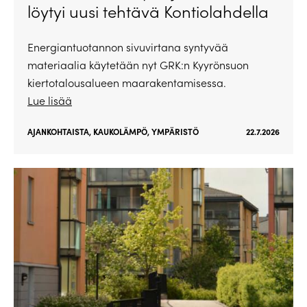
löytyi uusi tehtävä Kontiolahdella
Energiantuotannon sivuvirtana syntyvää
materiaalia käytetään nyt GRK:n Kyyrönsuon
kiertotalousalueen maarakentamisessa.
Lue lisää
AJANKOHTAISTA
,
KAUKOLÄMPÖ
,
YMPÄRISTÖ
22.7.2026