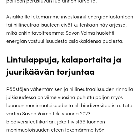
polttoon perustuvan tuotannon tarvetta.
Asiakkaille tekemämme investoinnit energiantuotantoon
tai hiilineutraalisuuteen eivät kuitenkaan näy arjessa,
mikä onkin tavoitteemme: Savon Voima huolehtii
energian vastuullisuudesta asiakkaidensa puolesta.
Lintulappuja, kalaportaita ja
juurikäävän torjuntaa
Päästöjen vähentämisen ja hiilineutraalisuuden rinnalla
julkisuudessa on viime vuosina puhuttu paljon myös
luonnon monimuotoisuudesta eli biodiversiteetistä. Tätä
varten Savon Voima teki vuonna 2023
biodiversiteettikartan, joka tiivistää luonnon
monimuotoisuuden eteen tekemämme työn.