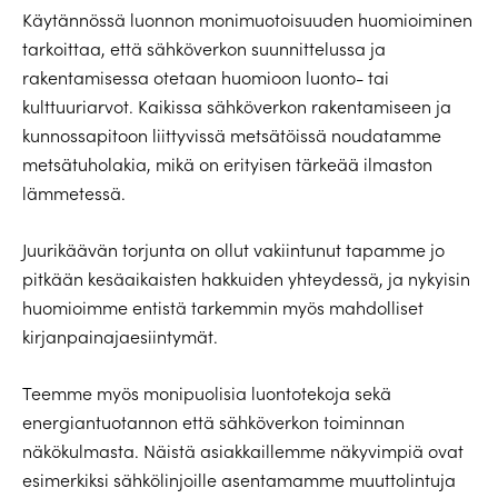
Käytännössä luonnon monimuotoisuuden huomioiminen
tarkoittaa, että sähköverkon suunnittelussa ja
rakentamisessa otetaan huomioon luonto- tai
kulttuuriarvot. Kaikissa sähköverkon rakentamiseen ja
kunnossapitoon liittyvissä metsätöissä noudatamme
metsätuholakia, mikä on erityisen tärkeää ilmaston
lämmetessä.
Juurikäävän torjunta on ollut vakiintunut tapamme jo
pitkään kesäaikaisten hakkuiden yhteydessä, ja nykyisin
huomioimme entistä tarkemmin myös mahdolliset
kirjanpainajaesiintymät.
Teemme myös monipuolisia luontotekoja sekä
energiantuotannon että sähköverkon toiminnan
näkökulmasta. Näistä asiakkaillemme näkyvimpiä ovat
esimerkiksi sähkölinjoille asentamamme muuttolintuja