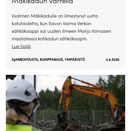
Mäkikadun varrella
Iisalmen Mäkikadulle on ilmestynyt uutta
katutaidetta, kun Savon Voima Verkon
sähkökaappi sai uuden ilmeen Marjo Vornasen
maalatessa kotikadun sähkökaapin.
Lue lisää
AJANKOHTAISTA
,
KUMPPANUUS
,
YMPÄRISTÖ
4.8.2026