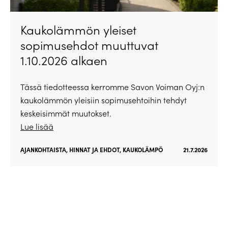
Kaukolämmön yleiset
sopimusehdot muuttuvat
1.10.2026 alkaen
Tässä tiedotteessa kerromme Savon Voiman Oyj:n
kaukolämmön yleisiin sopimusehtoihin tehdyt
keskeisimmät muutokset.
Lue lisää
AJANKOHTAISTA
,
HINNAT JA EHDOT
,
KAUKOLÄMPÖ
21.7.2026