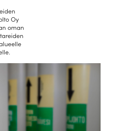
eiden
olto Oy
iman oman
ttareiden
 alueelle
lle.