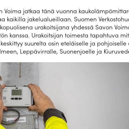
n Voima jatkaa tänä vuonna kaukolämpömittar
aa kaikilla jakelualueillaan. Suomen Verkostohu
lkopuolisena urakoitsijana yhdessä Savon Vo
tön kanssa. Urakoitsijan toimesta tapahtuva mi
keskittyy suurelta osin eteläiselle ja pohjoiselle
almeen, Leppävirralle, Suonenjoelle ja Kiuruvede