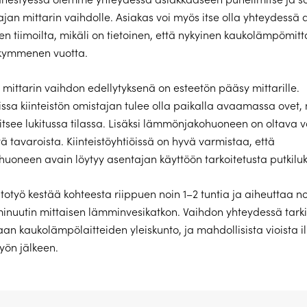
an mittarin vaihdolle. Asiakas voi myös itse olla yhteydessä
n tiimoilta, mikäli on tietoinen, että nykyinen kaukolämpömitta
 kymmenen vuotta.
mittarin vaihdon edellytyksenä on esteetön pääsy mittarille.
ssa kiinteistön omistajan tulee olla paikalla avaamassa ovet, 
ijaitsee lukitussa tilassa. Lisäksi lämmönjakohuoneen on oltava
ä tavaroista. Kiinteistöyhtiöissä on hyvä varmistaa, että
oneen avain löytyy asentajan käyttöön tarkoitetusta putkiluk
htotyö kestää kohteesta riippuen noin 1–2 tuntia ja aiheuttaa n
nuutin mittaisen lämminvesikatkon. Vaihdon yhteydessä tark
an kaukolämpölaitteiden yleiskunto, ja mahdollisista vioista 
työn jälkeen.