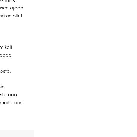
 asentajaan
ri on ollut
mikäli
 vapaa
osta.
oin
istetaan
ilmoitetaan