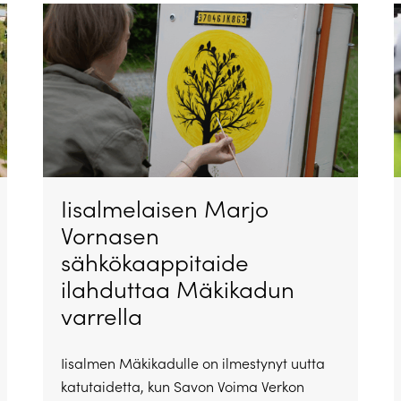
Iisalmelaisen Marjo
Vornasen
sähkökaappitaide
ilahduttaa Mäkikadun
varrella
Iisalmen Mäkikadulle on ilmestynyt uutta
katutaidetta, kun Savon Voima Verkon