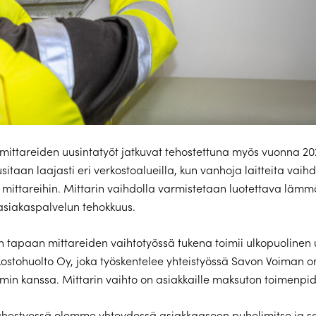
ttareiden uusintatyöt jatkuvat tehostettuna myös vuonna 20
sitaan laajasti eri verkostoalueilla, kun vanhoja laitteita vai
n mittareihin. Mittarin vaihdolla varmistetaan luotettava läm
asiakaspalvelun tehokkuus.
 tapaan mittareiden vaihtotyössä tukena toimii ulkopuolinen u
stohuolto Oy, joka työskentelee yhteistyössä Savon Voiman 
iimin kanssa. Mittarin vaihto on asiakkaille maksuton toimenpid
lähestyessä olemme yhteydessä asiakkaaseen puhelimitse ja 