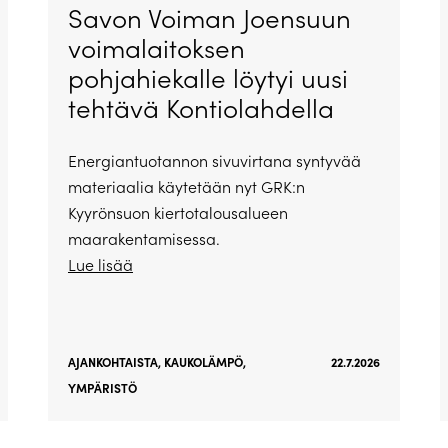
Savon Voiman Joensuun
voimalaitoksen
pohjahiekalle löytyi uusi
tehtävä Kontiolahdella
Energiantuotannon sivuvirtana syntyvää
materiaalia käytetään nyt GRK:n
Kyyrönsuon kiertotalousalueen
maarakentamisessa.
Lue lisää
AJANKOHTAISTA
,
KAUKOLÄMPÖ
,
22.7.2026
YMPÄRISTÖ