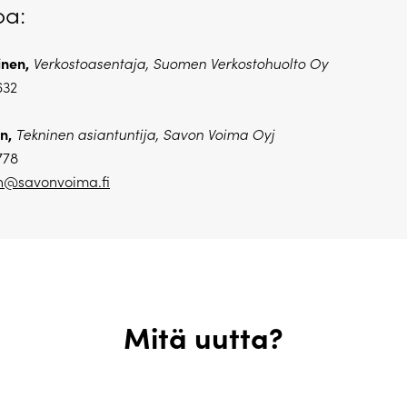
oa:
inen,
Verkostoasentaja, Suomen Verkostohuolto Oy
632
n,
Tekninen asiantuntija, Savon Voima Oyj
778
n@savonvoima.fi
Mitä uutta?