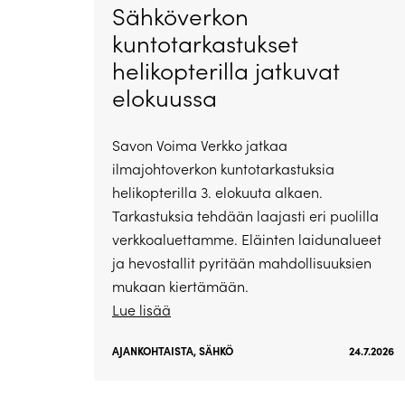
Sähköverkon
kuntotarkastukset
helikopterilla jatkuvat
elokuussa
Savon Voima Verkko jatkaa
ilmajohtoverkon kuntotarkastuksia
helikopterilla 3. elokuuta alkaen.
Tarkastuksia tehdään laajasti eri puolilla
verkkoaluettamme. Eläinten laidunalueet
ja hevostallit pyritään mahdollisuuksien
mukaan kiertämään.
Lue lisää
AJANKOHTAISTA
,
SÄHKÖ
24.7.2026