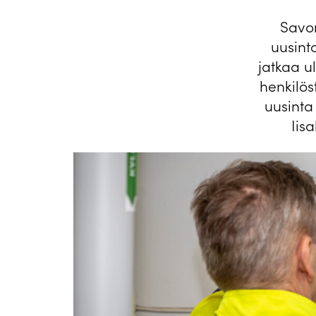
Savo
uusint
jatkaa u
henkilös
uusinta 
Iis