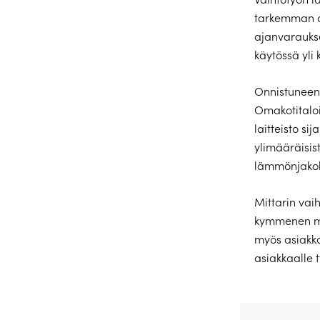
tarkemman aj
ajanvaraukse
käytössä yli
Onnistuneen 
Omakotitaloi
laitteisto s
ylimääräisist
lämmönjakohu
Mittarin vai
kymmenen mi
myös asiakka
asiakkaalle 