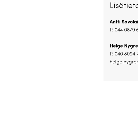
Lisätiet
Antti Savola
P. 044 0879 
Helge Nygre
P. 040 8094 
helge.nygre