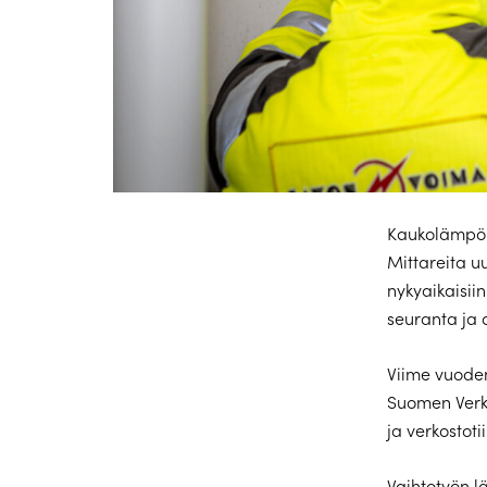
Kaukolämpömi
Mittareita uu
nykyaikaisii
seuranta ja 
Viime vuoden
Suomen Verko
ja verkostot
Vaihtotyön 