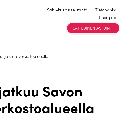
Saku-kulutusseuranta
Tietopankki
Energiaa
SÄHKÖINEN ASIOINTI
hjoisella verkostoalueella
jatkuu Savon
erkostoalueella