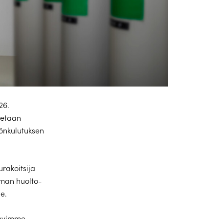
26.
hdetaan
mönkulutuksen
rakoitsija
oman huolto-
e.
sovimme