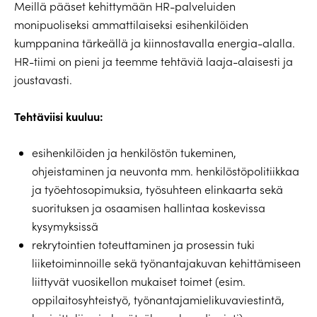
Meillä pääset kehittymään HR-palveluiden
monipuoliseksi ammattilaiseksi esihenkilöiden
kumppanina tärkeällä ja kiinnostavalla energia-alalla.
HR-tiimi on pieni ja teemme tehtäviä laaja-alaisesti ja
joustavasti.
Tehtäviisi kuuluu:
esihenkilöiden ja henkilöstön tukeminen,
ohjeistaminen ja neuvonta mm. henkilöstöpolitiikkaa
ja työehtosopimuksia, työsuhteen elinkaarta sekä
suorituksen ja osaamisen hallintaa koskevissa
kysymyksissä
rekrytointien toteuttaminen ja prosessin tuki
liiketoiminnoille sekä työnantajakuvan kehittämiseen
liittyvät vuosikellon mukaiset toimet (esim.
oppilaitosyhteistyö, työnantajamielikuvaviestintä,