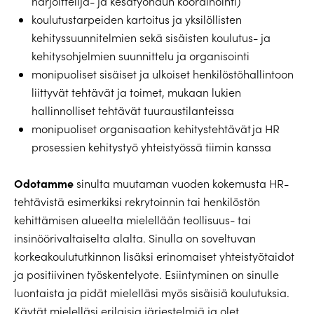
harjoittelija- ja kesätyöhaun koordinointi)
koulutustarpeiden kartoitus ja yksilöllisten
kehityssuunnitelmien sekä sisäisten koulutus- ja
kehitysohjelmien suunnittelu ja organisointi
monipuoliset sisäiset ja ulkoiset henkilöstöhallintoon
liittyvät tehtävät ja toimet, mukaan lukien
hallinnolliset tehtävät tuuraustilanteissa
monipuoliset organisaation kehitystehtävät ja HR
prosessien kehitystyö yhteistyössä tiimin kanssa
Odotamme
sinulta muutaman vuoden kokemusta HR-
tehtävistä esimerkiksi rekrytoinnin tai henkilöstön
kehittämisen alueelta mielellään teollisuus- tai
insinöörivaltaiselta alalta. Sinulla on soveltuvan
korkeakoulututkinnon lisäksi erinomaiset yhteistyötaidot
ja positiivinen työskentelyote. Esiintyminen on sinulle
luontaista ja pidät mielelläsi myös sisäisiä koulutuksia.
Käytät mielelläsi erilaisia järjestelmiä ja olet