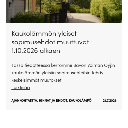
Kaukolämmön yleiset
sopimusehdot muuttuvat
1.10.2026 alkaen
Tässä tiedotteessa kerromme Savon Voiman Oyj:n
kaukolämmön yleisiin sopimusehtoihin tehdyt
keskeisimmät muutokset.
Lue lisää
AJANKOHTAISTA
,
HINNAT JA EHDOT
,
KAUKOLÄMPÖ
21.7.2026