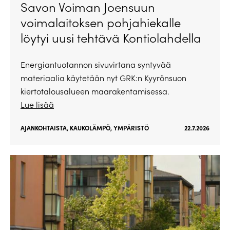
Savon Voiman Joensuun
voimalaitoksen pohjahiekalle
löytyi uusi tehtävä Kontiolahdella
Energiantuotannon sivuvirtana syntyvää
materiaalia käytetään nyt GRK:n Kyyrönsuon
kiertotalousalueen maarakentamisessa.
Lue lisää
AJANKOHTAISTA
,
KAUKOLÄMPÖ
,
YMPÄRISTÖ
22.7.2026