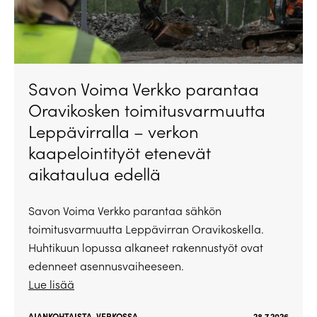
Savon Voima Verkko parantaa
Oravikosken toimitusvarmuutta
Leppävirralla – verkon
kaapelointityöt etenevät
aikataulua edellä
Savon Voima Verkko parantaa sähkön
toimitusvarmuutta Leppävirran Oravikoskella.
Huhtikuun lopussa alkaneet rakennustyöt ovat
edenneet asennusvaiheeseen.
Lue lisää
AJANKOHTAISTA
,
VERKOSSA
28.7.2026