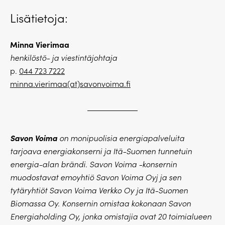
Lisätietoja:
Minna Vierimaa
henkilöstö- ja viestintäjohtaja
p.
044 723 7222
minna.vierimaa(at)savonvoima.fi
Savon Voima
on monipuolisia energiapalveluita
tarjoava energiakonserni ja Itä-Suomen tunnetuin
energia-alan brändi. Savon Voima -konsernin
muodostavat emoyhtiö Savon Voima Oyj ja sen
tytäryhtiöt Savon Voima Verkko Oy ja Itä-Suomen
Biomassa Oy.
Konsernin omistaa kokonaan Savon
Energiaholding Oy, jonka omistajia ovat 20 toimialueen