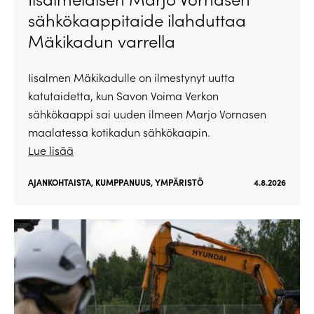
sähkökaappitaide ilahduttaa
Mäkikadun varrella
Iisalmen Mäkikadulle on ilmestynyt uutta
katutaidetta, kun Savon Voima Verkon
sähkökaappi sai uuden ilmeen Marjo Vornasen
maalatessa kotikadun sähkökaapin.
Lue lisää
AJANKOHTAISTA
,
KUMPPANUUS
,
YMPÄRISTÖ
4.8.2026