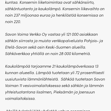
kuntaa.
Konsernin liiketoimintaa ovat sähkönsiirto,
sähköntuotanto ja kaukolämpö. Konsernin liikevaihto on
noin 237 miljoonaa euroa ja henkilöstöä konsernissa on
noin 220.
Savon Voima Verkko Oy vastaa yli 121 000 asiakkaan
sähkön siirrosta ja muista verkkopalveluista Pohjois- ja
Etelä-Savon sekä osin Keski-Suomen alueilla.
Sähköverkkoa yhtiöllä on noin 28 000 kilometriä.
Kaukolämpöä tarjoamme 21 kaukolämpöverkossa 13
kunnan alueella. Lämpöä tuotetaan yli 72 prosenttisesti
uusiutuvista lämmönlähteistä. Sähköä tuotetaan Savon
Voiman 11 vesivoimalaitoksessa sekä sähkön ja lämmön
yhteistuotantona Iisalmen, Pieksämän ja Joensuun
voimalaitoksissa.
Meillä työntekijöitä yhdistää vahva osaaminen,