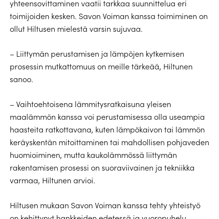
yhteensovittaminen vaatii tarkkaa suunnittelua eri
toimijoiden kesken. Savon Voiman kanssa toimiminen on
ollut Hiltusen mielestä varsin sujuvaa.
– Liittymän perustamisen ja lämpöjen kytkemisen
prosessin mutkattomuus on meille tärkeää, Hiltunen
sanoo.
– Vaihtoehtoisena lämmitysratkaisuna yleisen
maalämmön kanssa voi perustamisessa olla useampia
haasteita ratkottavana, kuten lämpökaivon tai lämmön
keräyskentän mitoittaminen tai mahdollisen pohjaveden
huomioiminen, mutta kaukolämmössä liittymän
rakentamisen prosessi on suoraviivainen ja tekniikka
varmaa, Hiltunen arvioi.
Hiltusen mukaan Savon Voiman kanssa tehty yhteistyö
on kehittynyt hankkeiden edetessä ja vuoropuhelu