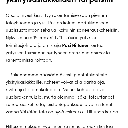
Otsola Invest keskittyy rakentamisessaan pienten
taloyhtiöiden ja yksittäisten kotien laadukkaaseen
uudistuotantoon sekä valikoituihin saneerauskohteisiin.
Nykyisin noin 15 henkeä työllistävän yrityksen
Pasi Hiltunen
toimitusjohtaja ja omistaja
kertoo
yrityksen toiminnan syntyneen omasta intohimosta
rakentamista kohtaan.
– Rakennamme pääsääntöisesti pientalokohteita
yksityisasiakkaille. Kohteet voivat olla paritaloja,
rivitaloja tai omakotitaloja. Monet kohteista ovat
uudisrakennuksia, mutta olemme lisäksi toteuttaneet
saneerauskohteita, joista Sepänkadulle valmistunut
vanha Väisälän talo on hyvä esimerkki, Hiltunen kertoo.
Hiltusen mukaan tyypillinen rakennusprojekti kestää