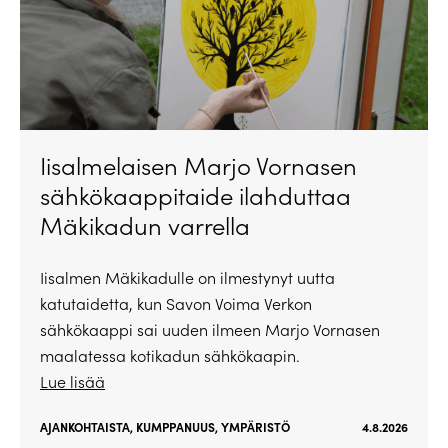
Iisalmelaisen Marjo Vornasen
sähkökaappitaide ilahduttaa
Mäkikadun varrella
Iisalmen Mäkikadulle on ilmestynyt uutta
katutaidetta, kun Savon Voima Verkon
sähkökaappi sai uuden ilmeen Marjo Vornasen
maalatessa kotikadun sähkökaapin.
Lue lisää
AJANKOHTAISTA
,
KUMPPANUUS
,
YMPÄRISTÖ
4.8.2026