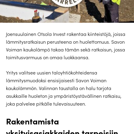
Joensuulainen Otsola Invest rakentaa kiinteistöjä, joissa
lämmitysratkaisun perusteena on huolettomuus. Savon
Voiman kaukolämpö takaa tämän sekä ratkaisun, jossa
toimitusvarmuus on omaa luokkaansa.
Yritys valitsee uusien taloyhtiökohteidensa
lämmitysmuodoksi ensisijaisesti Savon Voiman
kaukolämmön. Valinnan taustalla on halu tarjota
asukkaille huoleton ja ympäristöystävällinen ratkaisu,
joka palvelee pitkälle tulevaisuuteen.
Rakentamista
yksityisasiakkaiden tarpeisiin