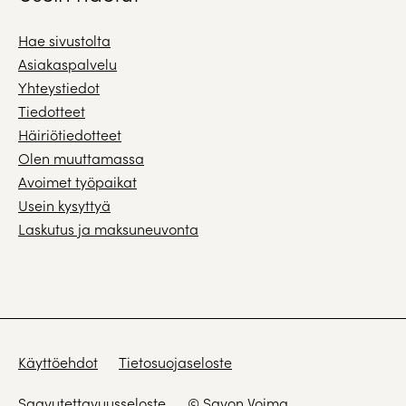
Hae sivustolta
Asiakaspalvelu
Yhteystiedot
Tiedotteet
Häiriötiedotteet
Olen muuttamassa
Avoimet työpaikat
Usein kysyttyä
Laskutus ja maksuneuvonta
Käyttöehdot
Tietosuojaseloste
Saavutettavuusseloste
© Savon Voima