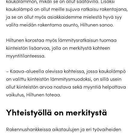
kaukolämmön, mikäli se on ollut saatavilla. Lisäksi
kaukolämpö on ollut meille sujuva ratkaisu rakentajana,
ja se on ollut myös asiakkaidemme mielestä hyvä syy
valita meidän rakentama asunto, Hiltunen sanoo.
Hiltunen korostaa myös lämmitysratkaisun tuomaa
kiinteistön lisäarvoa, jolla on merkitystä kohteen
myyntitilanteessa.
– Kaava-alueella olevissa kohteissa, jossa kaukolämpö
on valittu kiinteistön lämmitysmuodoksi, on sillä usein
ollut kiinteistön arvoa nostava sekä myyntiä helpottava
vaikutus, Hiltunen toteaa.
Yhteistyöllä on merkitystä
Rakennushankkeissa aikataulujen ja eri työvaiheiden