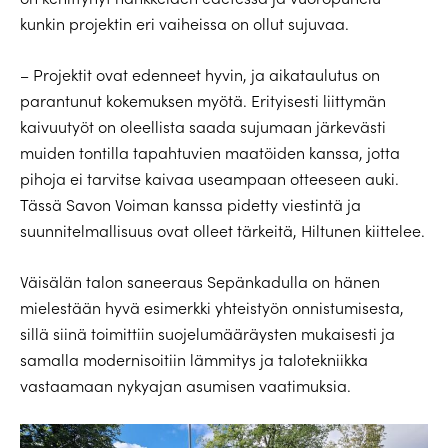
kunkin projektin eri vaiheissa on ollut sujuvaa.
– Projektit ovat edenneet hyvin, ja aikataulutus on
parantunut kokemuksen myötä. Erityisesti liittymän
kaivuutyöt on oleellista saada sujumaan järkevästi
muiden tontilla tapahtuvien maatöiden kanssa, jotta
pihoja ei tarvitse kaivaa useampaan otteeseen auki.
Tässä Savon Voiman kanssa pidetty viestintä ja
suunnitelmallisuus ovat olleet tärkeitä, Hiltunen kiittelee.
Väisälän talon saneeraus Sepänkadulla on hänen
mielestään hyvä esimerkki yhteistyön onnistumisesta,
sillä siinä toimittiin suojelumääräysten mukaisesti ja
samalla modernisoitiin lämmitys ja talotekniikka
vastaamaan nykyajan asumisen vaatimuksia.