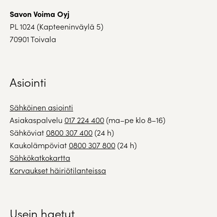
Savon Voima Oyj
PL 1024 (Kapteeninväylä 5)
70901 Toivala
Asiointi
Sähköinen asiointi
Asiakaspalvelu
017 224 400
(ma–pe klo 8–16)
Sähköviat
0800 307 400
(24 h)
Kaukolämpöviat
0800 307 800
(24 h)
Sähkökatkokartta
Korvaukset häiriötilanteissa
Usein haetut