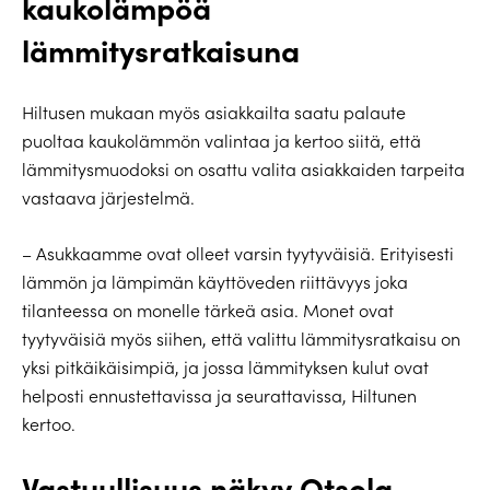
kaukolämpöä
lämmitysratkaisuna
Hiltusen mukaan myös asiakkailta saatu palaute
puoltaa kaukolämmön valintaa ja kertoo siitä, että
lämmitysmuodoksi on osattu valita asiakkaiden tarpeita
vastaava järjestelmä.
– Asukkaamme ovat olleet varsin tyytyväisiä. Erityisesti
lämmön ja lämpimän käyttöveden riittävyys joka
tilanteessa on monelle tärkeä asia. Monet ovat
tyytyväisiä myös siihen, että valittu lämmitysratkaisu on
yksi pitkäikäisimpiä, ja jossa lämmityksen kulut ovat
helposti ennustettavissa ja seurattavissa, Hiltunen
kertoo.
Vastuullisuus näkyy Otsola