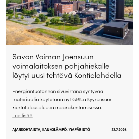
Savon Voiman Joensuun
voimalaitoksen pohjahiekalle
löytyi uusi tehtävä Kontiolahdella
Energiantuotannon sivuvirtana syntyvää
materiaalia käytetään nyt GRK:n Kyyrönsuon
kiertotalousalueen maarakentamisessa.
Lue lisää
AJANKOHTAISTA
,
KAUKOLÄMPÖ
,
YMPÄRISTÖ
22.7.2026