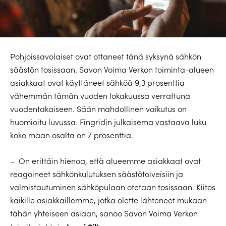
Pohjoissavolaiset ovat ottaneet tänä syksynä sähkön
säästön tosissaan. Savon Voima Verkon toiminta-alueen
asiakkaat ovat käyttäneet sähköä 9,3 prosenttia
vähemmän tämän vuoden lokakuussa verrattuna
vuodentakaiseen. Sään mahdollinen vaikutus on
huomioitu luvussa. Fingridin julkaisema vastaava luku
koko maan osalta on 7 prosenttia.
– On erittäin hienoa, että alueemme asiakkaat ovat
reagoineet sähkönkulutuksen säästötoiveisiin ja
valmistautuminen sähköpulaan otetaan tosissaan. Kiitos
kaikille asiakkaillemme, jotka olette lähteneet mukaan
tähän yhteiseen asiaan, sanoo Savon Voima Verkon