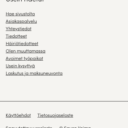
Hae sivustolta
Asiakaspalvelu
Yhteystiedot
Tiedotteet
Häiriötiedotteet
Olen muuttamassa
Avoimet työpaikat
Usein kysyttyä
Laskutus ja maksuneuvonta
Käyttöehdot
Tietosuojaseloste
Saavutettavuusseloste
© Savon Voima