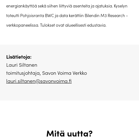
energiankäyttöä sekä siihen liittyviä asenteita ja ajatuksia. Kyselyn
toteutti Pohjoisranta BWC ja data kerättiin Bilendin M3 Research -
verkkopaneelissa. Tulokset ovat alueellisesti edustavia.
Lisätietoja:
Lauri Siltanen
toimitusjohtaja, Savon Voima Verkko
lauri.siltanen@savonvoima.fi
Mitä uutta?