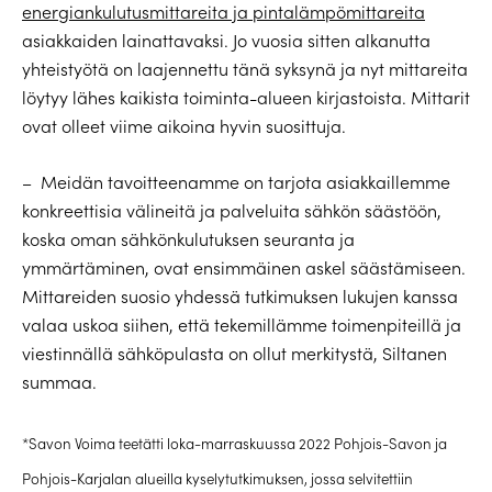
energiankulutusmittareita ja pintalämpömittareita
asiakkaiden lainattavaksi. Jo vuosia sitten alkanutta
yhteistyötä on laajennettu tänä syksynä ja nyt mittareita
löytyy lähes kaikista toiminta-alueen kirjastoista. Mittarit
ovat olleet viime aikoina hyvin suosittuja.
– Meidän tavoitteenamme on tarjota asiakkaillemme
konkreettisia välineitä ja palveluita sähkön säästöön,
koska oman sähkönkulutuksen seuranta ja
ymmärtäminen, ovat ensimmäinen askel säästämiseen.
Mittareiden suosio yhdessä tutkimuksen lukujen kanssa
valaa uskoa siihen, että tekemillämme toimenpiteillä ja
viestinnällä sähköpulasta on ollut merkitystä, Siltanen
summaa.
*Savon Voima teetätti loka-marraskuussa 2022 Pohjois-Savon ja
Pohjois-Karjalan alueilla kyselytutkimuksen, jossa selvitettiin