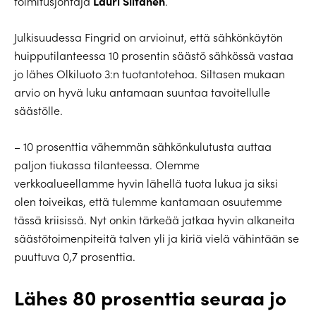
Lauri Siltanen
toimitusjohtaja
.
Julkisuudessa Fingrid on arvioinut, että sähkönkäytön
huipputilanteessa 10 prosentin säästö sähkössä vastaa
jo lähes Olkiluoto 3:n tuotantotehoa. Siltasen mukaan
arvio on hyvä luku antamaan suuntaa tavoitellulle
säästölle.
– 10 prosenttia vähemmän sähkönkulutusta auttaa
paljon tiukassa tilanteessa. Olemme
verkkoalueellamme hyvin lähellä tuota lukua ja siksi
olen toiveikas, että tulemme kantamaan osuutemme
tässä kriisissä. Nyt onkin tärkeää jatkaa hyvin alkaneita
säästötoimenpiteitä talven yli ja kiriä vielä vähintään se
puuttuva 0,7 prosenttia.
L
ähes 80 prosenttia seuraa jo