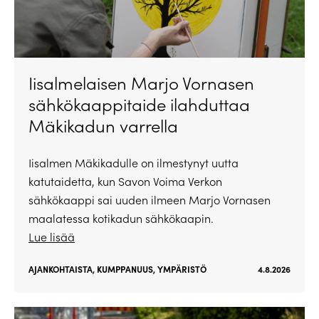
Iisalmelaisen Marjo Vornasen
sähkökaappitaide ilahduttaa
Mäkikadun varrella
Iisalmen Mäkikadulle on ilmestynyt uutta
katutaidetta, kun Savon Voima Verkon
sähkökaappi sai uuden ilmeen Marjo Vornasen
maalatessa kotikadun sähkökaapin.
Lue lisää
AJANKOHTAISTA
,
KUMPPANUUS
,
YMPÄRISTÖ
4.8.2026