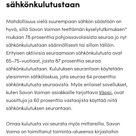
sähkönkulutustaan
Mahdollisuus vielä suurempaan sähkön säästöön on
hyvä, sillä Savon Voiman teettämän kyselytutkimuksen*
mukaan 78 prosenttia pohjoissavolaisista seuraa jo nyt
sähkönkulutustaan säännöllisesti tai silloin tällöin.
Erityisen aktiivisia seuraamaan sähkönkulutusta ovat
65–75-vuotiaat, joista 87 prosenttia seuraa
sähkönkulutustaan. Kulutuksen seurantaan käytetään
yleisimmin sähkölaskua, jota seuraa 64 prosenttia
sähkönkulutusta seuraavista. Myös erilaiset sovellukset,
kuten Savon Voiman asiakkaille tarjottava
Väppi
, ovat
suosittuja ja 60 prosenttia vastaajista käyttää niitä
sähkönkulutuksen seurantaan.
Omaa kulutusta voi seurata myös mittareilla. Savon
Voima on toimittanut toiminta-alueensa kirjastoihin