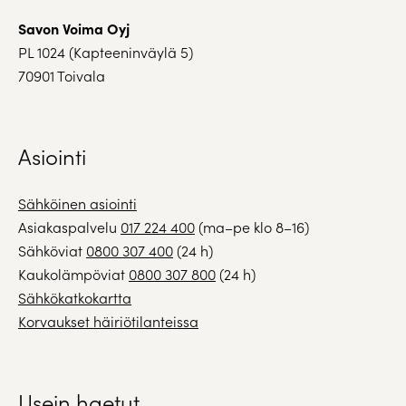
Savon Voima Oyj
PL 1024 (Kapteeninväylä 5)
70901 Toivala
Asiointi
Sähköinen asiointi
Asiakaspalvelu
017 224 400
(ma–pe klo 8–16)
Sähköviat
0800 307 400
(24 h)
Kaukolämpöviat
0800 307 800
(24 h)
Sähkökatkokartta
Korvaukset häiriötilanteissa
Usein haetut