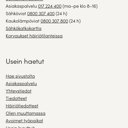
Asiakaspalvelu
017 224 400
(ma–pe klo 8–16)
Sähköviat
0800 307 400
(24 h)
Kaukolämpöviat
0800 307 800
(24 h)
Sähkökatkokartta
Korvaukset häiriötilanteissa
Usein haetut
Hae sivustolta
Asiakaspalvelu
Yhteystiedot
Tiedotteet
Häiriötiedotteet
Olen muuttamassa
Avoimet työpaikat
Usein kysyttyä