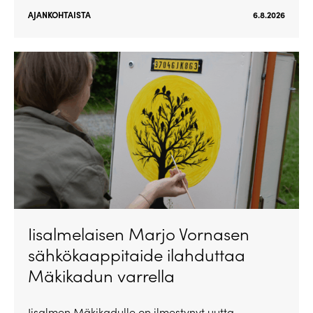
AJANKOHTAISTA
6.8.2026
Iisalmelaisen Marjo Vornasen
sähkökaappitaide ilahduttaa
Mäkikadun varrella
Iisalmen Mäkikadulle on ilmestynyt uutta