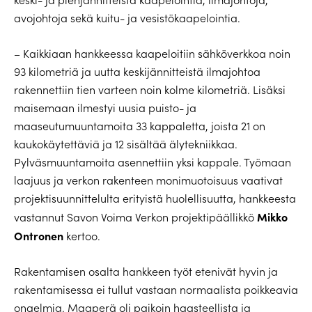
avojohtoja sekä kuitu- ja vesistökaapelointia.
– Kaikkiaan hankkeessa kaapeloitiin sähköverkkoa noin
93 kilometriä ja uutta keskijännitteistä ilmajohtoa
rakennettiin tien varteen noin kolme kilometriä. Lisäksi
maisemaan ilmestyi uusia puisto- ja
maaseutumuuntamoita 33 kappaletta, joista 21 on
kaukokäytettäviä ja 12 sisältää älytekniikkaa.
Pylväsmuuntamoita asennettiin yksi kappale. Työmaan
laajuus ja verkon rakenteen monimuotoisuus vaativat
projektisuunnittelulta erityistä huolellisuutta, hankkeesta
Mikko
vastannut Savon Voima Verkon projektipäällikkö
Ontronen
kertoo.
Rakentamisen osalta hankkeen työt etenivät hyvin ja
rakentamisessa ei tullut vastaan normaalista poikkeavia
ongelmia. Maaperä oli paikoin haasteellista ja