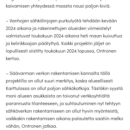
kaivamisen yhteydessä maasta nousi paljon kiviä.
– Vanhojen sähkölinjojen purkutyötä tehdään kevään
2024 aikana ja rakennettujen alueiden viimeistelyt
valmistuvat toukokuun 2024 aikana heti maan kuivuttua
ja kelirikkoajan päätyttyä. Kaikki projektin jäljet on
lopullisesti siistitty toukokuun 2024 lopussa, Ontronen
kertoo.
– Säävarman verkon rakentamisen kannalta tällä
projektilla on ollut suuri merkitys, koska alueellisesti
Karttulassa on ollut paljon sähkökatkoja. Tästäkin syystä
moni alueen asukkaista on toivonut verkkoyhtiöltä
parannusta tilanteeseen, ja suhtautuminen nyt tehtyyn
sähköverkon rakentamiseen on ollut hyvin myönteistä,
vaikkakin rakentamisen aikana palautetta saatiin melko
vähän, Ontronen jatkaa.