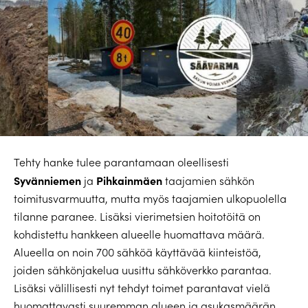
Tehty hanke tulee parantamaan oleellisesti
Syvänniemen
Pihkainmäen
ja
taajamien sähkön
toimitusvarmuutta, mutta myös taajamien ulkopuolella
tilanne paranee. Lisäksi vierimetsien hoitotöitä on
kohdistettu hankkeen alueelle huomattava määrä.
Alueella on noin 700 sähköä käyttävää kiinteistöä,
joiden sähkönjakelua uusittu sähköverkko parantaa.
Lisäksi välillisesti nyt tehdyt toimet parantavat vielä
huomattavasti suuremman alueen ja asukasmäärän