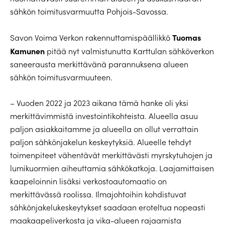
sähkön toimitusvarmuutta Pohjois-Savossa.
Tuomas
Savon Voima Verkon rakennuttamispäällikkö
Kamunen
pitää nyt valmistunutta Karttulan sähköverkon
saneerausta merkittävänä parannuksena alueen
sähkön toimitusvarmuuteen.
– Vuoden 2022 ja 2023 aikana tämä hanke oli yksi
merkittävimmistä investointikohteista. Alueella asuu
paljon asiakkaitamme ja alueella on ollut verrattain
paljon sähkönjakelun keskeytyksiä. Alueelle tehdyt
toimenpiteet vähentävät merkittävästi myrskytuhojen ja
lumikuormien aiheuttamia sähkökatkoja. Laajamittaisen
kaapeloinnin lisäksi verkostoautomaatio on
merkittävässä roolissa. Ilmajohtoihin kohdistuvat
sähkönjakelukeskeytykset saadaan eroteltua nopeasti
maakaapeliverkosta ja vika-alueen rajaamista