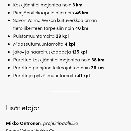
3 km
Keskijänniteilmajohtoa noin
46 km
Pienjännitekaapelointia noin
Savon Voima Verkon kuituverkkoa oman
40 km
tietoliikenteen tarpeisiin noin
29 kpl
Puistomuuntamoita
4 kpl
Maaseutumuuntamoita
125 kpl
Jako- ja haaroituskaappeja
38 km
Purettua keskijänniteilmajohtoa noin
26 km
Purettua pienjänniteilmajohtoa noin
41 kpl
Purettuja pylväsmuuntamoita
Lisätietoja:
Mikko Ontronen
,
projektipäällikkö
Savon Voima Verkko Oy