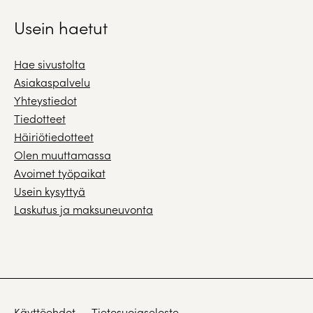
Usein haetut
Hae sivustolta
Asiakaspalvelu
Yhteystiedot
Tiedotteet
Häiriötiedotteet
Olen muuttamassa
Avoimet työpaikat
Usein kysyttyä
Laskutus ja maksuneuvonta
Käyttöehdot
Tietosuojaseloste