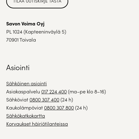
TILAA UUTISKIRJE TÄSTÄ
Savon Voima Oyj
PL 1024 (Kapteeninväylä 5)
70901 Toivala
Asiointi
Sähköinen asiointi
Asiakaspalvelu
017 224 400
(ma–pe klo 8–16)
Sähköviat
0800 307 400
(24 h)
Kaukolämpöviat
0800 307 800
(24 h)
Sähkökatkokartta
Korvaukset häiriötilanteissa