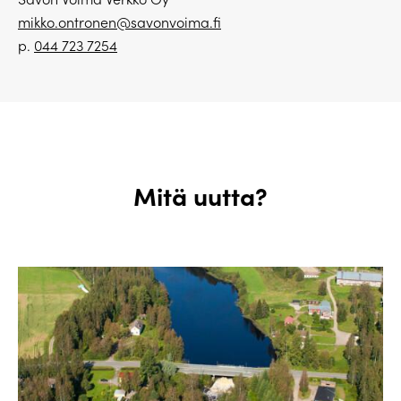
mikko.ontronen@savonvoima.fi
p.
044 723 7254
Mitä uutta?