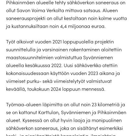
Pihkainmäen alueelle tehty sähköverkon saneeraus on
ollut Savon Voima Verkolta mittava satsaus. Alueen
saneerausprojekti on ollut kestoltaan noin kolme vuotta
ja kustannuksiltaan noin 4,4 miljoonaa euroa.
Työt alkoivat vuoden 2021 loppupuolella projektin
suunnittelulla ja varsinainen rakentaminen aloitettiin
maastosuunnitelmien valmistuttua Syvänniemen
alueella kesäkuussa 2022. Uusi sähköverkko otettiin
kokonaisuudessaan käyttöön vuoden 2023 aikana ja
viimeiset purku- sekä viimeistelytyöt valmistuvat
keväällä, toukokuun 2024 loppuun mennessä.
Työmaa-alueen läpimitta on ollut noin 23 kilometriä ja
se on kattanut Karttulan, Syvänniemen ja Pihkainmäen
alueet. Kyseessä on ollut hyvin laaja ja monipuolinen
sähköverkon saneeraus, joka on sisältänyt esimerkiksi
keski- ja pienjännitteistä kaapelointia, ilmajohtoja,