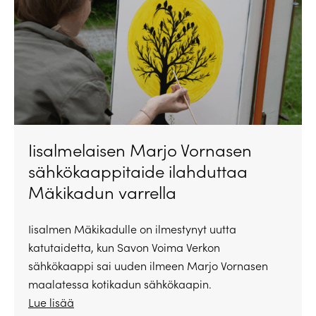
Iisalmelaisen Marjo Vornasen
sähkökaappitaide ilahduttaa
Mäkikadun varrella
Iisalmen Mäkikadulle on ilmestynyt uutta
katutaidetta, kun Savon Voima Verkon
sähkökaappi sai uuden ilmeen Marjo Vornasen
maalatessa kotikadun sähkökaapin.
Lue lisää