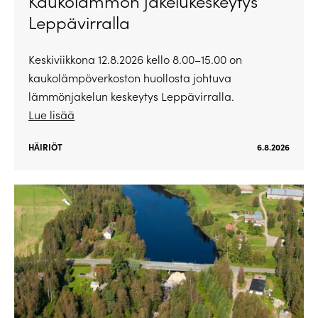
Kaukolämmön jakelukeskeytys
Leppävirralla
Keskiviikkona 12.8.2026 kello 8.00–15.00 on
kaukolämpöverkoston huollosta johtuva
lämmönjakelun keskeytys Leppävirralla.
Lue lisää
HÄIRIÖT
6.8.2026