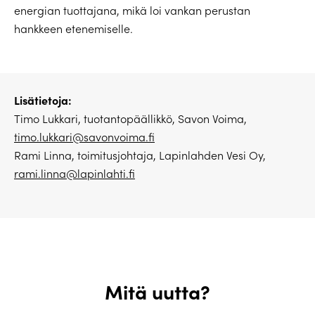
energian tuottajana, mikä loi vankan perustan
hankkeen etenemiselle.
Lisätietoja:
Timo Lukkari, tuotantopäällikkö, Savon Voima,
timo.lukkari@savonvoima.fi
Rami Linna, toimitusjohtaja, Lapinlahden Vesi Oy,
rami.linna@lapinlahti.fi
Mitä uutta?