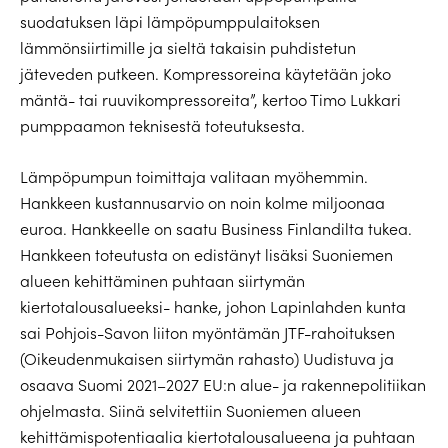
suodatuksen läpi lämpöpumppulaitoksen
lämmönsiirtimille ja sieltä takaisin puhdistetun
jäteveden putkeen. Kompressoreina käytetään joko
mäntä- tai ruuvikompressoreita”, kertoo Timo Lukkari
pumppaamon teknisestä toteutuksesta.
Lämpöpumpun toimittaja valitaan myöhemmin.
Hankkeen kustannusarvio on noin kolme miljoonaa
euroa. Hankkeelle on saatu Business Finlandilta tukea.
Hankkeen toteutusta on edistänyt lisäksi Suoniemen
alueen kehittäminen puhtaan siirtymän
kiertotalousalueeksi- hanke, johon Lapinlahden kunta
sai Pohjois-Savon liiton myöntämän JTF-rahoituksen
(Oikeudenmukaisen siirtymän rahasto) Uudistuva ja
osaava Suomi 2021–2027 EU:n alue- ja rakennepolitiikan
ohjelmasta. Siinä selvitettiin Suoniemen alueen
kehittämispotentiaalia kiertotalousalueena ja puhtaan