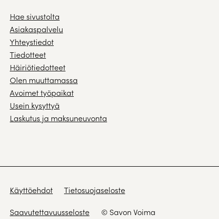
Hae sivustolta
Asiakaspalvelu
Yhteystiedot
Tiedotteet
Häiriötiedotteet
Olen muuttamassa
Avoimet työpaikat
Usein kysyttyä
Laskutus ja maksuneuvonta
Käyttöehdot
Tietosuojaseloste
Saavutettavuusseloste
© Savon Voima