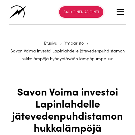
SÄHKÖINEN ASIOINTI
Etusivu
›
Ympäristö
›
Savon Voima investoi Lapinlahdelle jätevedenpuhdistamon
hukkalämpöjä hyödyntävään lämpöpumppuun
Savon Voima investoi
Lapinlahdelle
jätevedenpuhdistamon
hukkalämpöjä