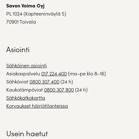
Savon Voima Oyj
PL 1024 (Kapteeninväylä 5)
70901 Toivala
Asiointi
Sähköinen asiointi
Asiakaspalvelu
017 224 400
(ma–pe klo 8–16)
Sähköviat
0800 307 400
(24 h)
Kaukolämpöviat
0800 307 800
(24 h)
Sähkökatkokartta
Korvaukset häiriötilanteissa
Usein haetut