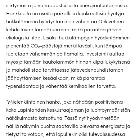
siirtymästä ja vähäpäästöisestä energiantuotannosta.
Hankkeella on useita paikallisia konkreettisia hyötyjä:
hukkalämmön hyödyntäminen vähentää Onkiveteen
kohdistuvaa lämpökuormaa, mikä parantaa järven
ekologista tilaa. Lisäksi hukkalämpöjen hyödyntäminen
pienentää CO₂-päästöjä merkittävästi, kun lämpöä
tuotetaan vähemmän polttamalla. Investointi auttaa
myös pitämään kaukolämmön hinnan kilpailukykyisenä
ja mahdollistaa tarvittaessa jätevedenpuhdistamon
jäähdyttämisen kesäaikaan, mikä parantaa
typensidontaa ja vähentää kemikaalien tarvetta.
”Mielenkiintoinen hanke, joka nähdään positiivisena
koko Lapinlahden keskustaajaman ja luontoympäristön
näkökulmasta katsottuna. Tässä nyt hyödynnetään
näillä näkymin puolta saatavilla olevasta energiasta ja
tietysti toivotaan, että lopullekin olisi tulevaisuudessa