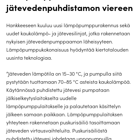
jätevedenpuhdistamon viereen
Hankkeeseen kuuluu uusi lämpöpumppurakennus sekä
uudet kaukolämpö- ja jätevesilinjat, jotka rakennetaan
nykyisen jätevedenpumppaamon läheisyyteen.
Lämpöpumppukokonaisuus hyödyntää kiertotalouden
uusinta teknologiaa.
”Jäteveden lämpötila on 15–30 °C, ja pumpulla siitä
pystytään tuottamaan 70–85 °C asteista kaukolämpöä.
Käytännössä puhdistettu jätevesi pumpataan
jälkiselkeytyslaitokselta uudelle
lämpöpumppulaitokselle ja palautetaan käsittelyn
jälkeen samaan paikkaan. Lämpöpumppulaitoksen
yhteyteen rakennetaan puskurisäiliö tasoittamaan
jäteveden virtausvaihteluita. Puskurisäiliöstä
puhdistettu jätevesi johdetaan uppopumpuilla