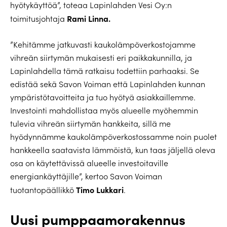
hyötykäyttöä”, toteaa Lapinlahden Vesi Oy:n
Rami Linna.
toimitusjohtaja
”Kehitämme jatkuvasti kaukolämpöverkostojamme
vihreän siirtymän mukaisesti eri paikkakunnilla, ja
Lapinlahdella tämä ratkaisu todettiin parhaaksi. Se
edistää sekä Savon Voiman että Lapinlahden kunnan
ympäristötavoitteita ja tuo hyötyä asiakkaillemme.
Investointi mahdollistaa myös alueelle myöhemmin
tulevia vihreän siirtymän hankkeita, sillä me
hyödynnämme kaukolämpöverkostossamme noin puolet
hankkeella saatavista lämmöistä, kun taas jäljellä oleva
osa on käytettävissä alueelle investoitaville
energiankäyttäjille”, kertoo Savon Voiman
Timo Lukkari
tuotantopäällikkö
.
Uusi pumppaamorakennus