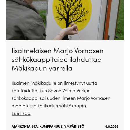
Iisalmelaisen Marjo Vornasen
sähkökaappitaide ilahduttaa
Mäkikadun varrella
Iisalmen Mäkikadulle on ilmestynyt uutta
katutaidetta, kun Savon Voima Verkon
sähkökaappi sai uuden ilmeen Marjo Vornasen
maalatessa kotikadun sähkökaapin.
Lue lisää
AJANKOHTAISTA
,
KUMPPANUUS
,
YMPÄRISTÖ
4.8.2026