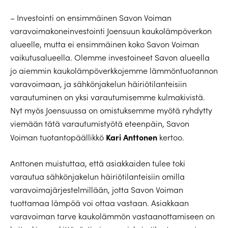
– Investointi on ensimmäinen Savon Voiman
varavoimakoneinvestointi Joensuun kaukolämpöverkon
alueelle, mutta ei ensimmäinen koko Savon Voiman
vaikutusalueella. Olemme investoineet Savon alueella
jo aiemmin kaukolämpöverkkojemme lämmöntuotannon
varavoimaan, ja sähkönjakelun häiriötilanteisiin
varautuminen on yksi varautumisemme kulmakivistä.
Nyt myös Joensuussa on omistuksemme myötä ryhdytty
viemään tätä varautumistyötä eteenpäin, Savon
Kari Anttonen
Voiman tuotantopäällikkö
kertoo.
Anttonen muistuttaa, että asiakkaiden tulee toki
varautua sähkönjakelun häiriötilanteisiin omilla
varavoimajärjestelmillään, jotta Savon Voiman
tuottamaa lämpöä voi ottaa vastaan. Asiakkaan
varavoiman tarve kaukolämmön vastaanottamiseen on