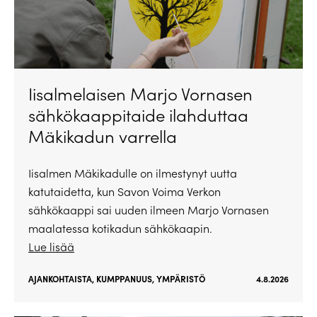
Iisalmelaisen Marjo Vornasen
sähkökaappitaide ilahduttaa
Mäkikadun varrella
Iisalmen Mäkikadulle on ilmestynyt uutta
katutaidetta, kun Savon Voima Verkon
sähkökaappi sai uuden ilmeen Marjo Vornasen
maalatessa kotikadun sähkökaapin.
Lue lisää
AJANKOHTAISTA
,
KUMPPANUUS
,
YMPÄRISTÖ
4.8.2026