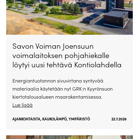
Savon Voiman Joensuun
voimalaitoksen pohjahiekalle
löytyi uusi tehtävä Kontiolahdella
Energiantuotannon sivuvirtana syntyvää
materiaalia käytetään nyt GRK:n Kyyrönsuon
kiertotalousalueen maarakentamisessa.
Lue lisää
AJANKOHTAISTA
,
KAUKOLÄMPÖ
,
YMPÄRISTÖ
22.7.2026