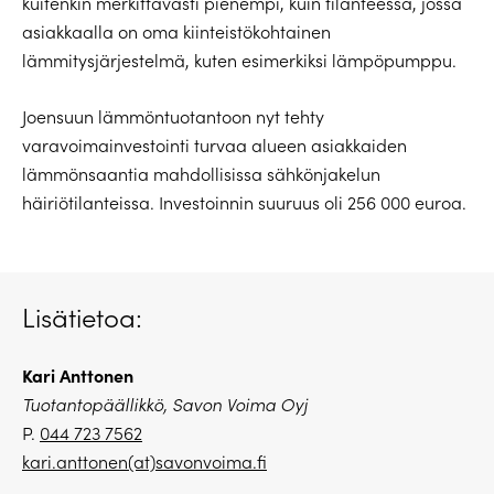
kuitenkin merkittävästi pienempi, kuin tilanteessa, jossa
asiakkaalla on oma kiinteistökohtainen
lämmitysjärjestelmä, kuten esimerkiksi lämpöpumppu.
Joensuun lämmöntuotantoon nyt tehty
varavoimainvestointi turvaa alueen asiakkaiden
lämmönsaantia mahdollisissa sähkönjakelun
häiriötilanteissa. Investoinnin suuruus oli 256 000 euroa.
Lisätietoa:
Kari Anttonen
Tuotantopäällikkö, Savon Voima Oyj
P.
044 723 7562
kari.anttonen(at)savonvoima.fi