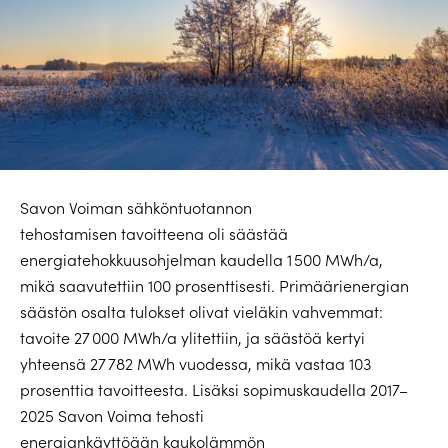
Savon Voiman sähköntuotannon
tehostamisen tavoitteena oli säästää
energiatehokkuusohjelman kaudella 1 500 MWh/a,
mikä saavutettiin 100 prosenttisesti. Primäärienergian
säästön osalta tulokset olivat vieläkin vahvemmat:
tavoite 27 000 MWh/a ylitettiin, ja säästöä kertyi
yhteensä 27 782 MWh vuodessa, mikä vastaa 103
prosenttia tavoitteesta. Lisäksi sopimuskaudella 2017–
2025 Savon Voima tehosti
energiankäyttöään kaukolämmön