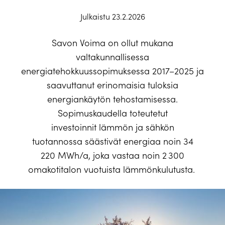
Julkaistu 23.2.2026
Savon Voima on ollut mukana
valtakunnallisessa
energiatehokkuussopimuksessa 2017–2025 ja
saavuttanut erinomaisia tuloksia
energiankäytön tehostamisessa.
Sopimuskaudella toteutetut
investoinnit
l
ämmön ja sähkön
tuotannossa
säästivät energiaa noin
34
22
0
MWh
/a
, joka vastaa noin 2 300
omakotitalon vuotuista lämmönkulutusta.