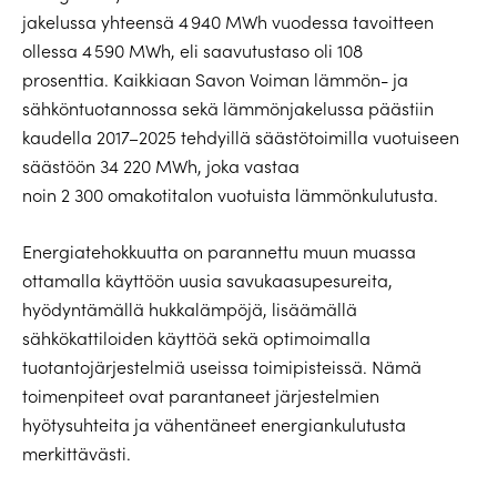
jakelussa yhteensä 4 940 MWh vuodessa tavoitteen
ollessa 4 590 MWh, eli saavutustaso oli 108
prosenttia. Kaikkiaan Savon Voiman lämmön- ja
sähköntuotannossa sekä lämmönjakelussa päästiin
kaudella 2017–2025 tehdyillä säästötoimilla vuotuiseen
säästöön 34 220 MWh, joka vastaa
noin 2 300 omakotitalon vuotuista lämmönkulutusta.
Energiatehokkuutta on parannettu muun muassa
ottamalla käyttöön uusia savukaasupesureita,
hyödyntämällä hukkalämpöjä, lisäämällä
sähkökattiloiden käyttöä sekä optimoimalla
tuotantojärjestelmiä useissa toimipisteissä. Nämä
toimenpiteet ovat parantaneet järjestelmien
hyötysuhteita ja vähentäneet energiankulutusta
merkittävästi.