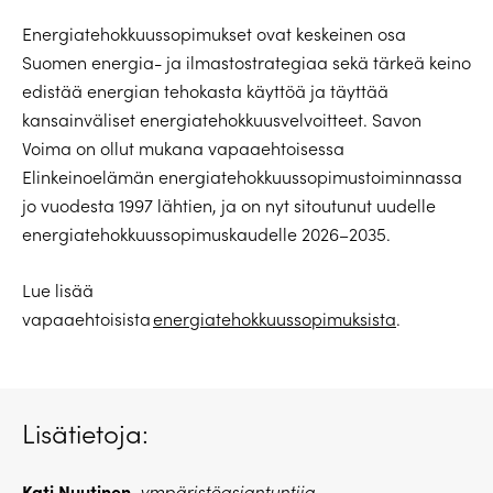
Energiatehokkuussopimukset ovat keskeinen osa
Suomen energia- ja ilmastostrategiaa sekä tärkeä keino
edistää energian tehokasta käyttöä ja täyttää
kansainväliset energiatehokkuusvelvoitteet. Savon
Voima on ollut mukana vapaaehtoisessa
Elinkeinoelämän energiatehokkuussopimustoiminnassa
jo vuodesta 1997 lähtien, ja on nyt sitoutunut uudelle
energiatehokkuussopimuskaudelle 2026–2035.
Lue lisää
vapaaehtoisista
energiatehokkuussopimuksista
.
Lisätietoja:
Kati Nuutinen
,
ympäristöasiantuntija