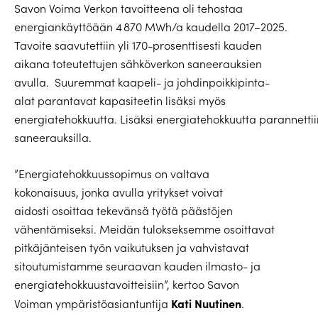
Savon Voima Verkon tavoitteena oli tehostaa
energiankäyttöään 4 870 MWh/a kaudella 2017–2025.
Tavoite saavutettiin yli 170-prosenttisesti kauden
aikana toteutettujen sähköverkon saneerauksien
avulla. Suuremmat kaapeli- ja johdinpoikkipinta-
alat parantavat kapasiteetin lisäksi myös
energiatehokkuutta. Lisäksi energiatehokkuutta parannett
saneerauksilla.
”Energiatehokkuussopimus on valtava
kokonaisuus, jonka avulla yritykset voivat
aidosti osoittaa tekevänsä työtä päästöjen
vähentämiseksi. Meidän tulokseksemme osoittavat
pitkäjänteisen työn vaikutuksen ja vahvistavat
sitoutumistamme seuraavan kauden ilmasto- ja
energiatehokkuustavoitteisiin”, kertoo Savon
Kati Nuutinen
Voiman ympäristöasiantuntija
.