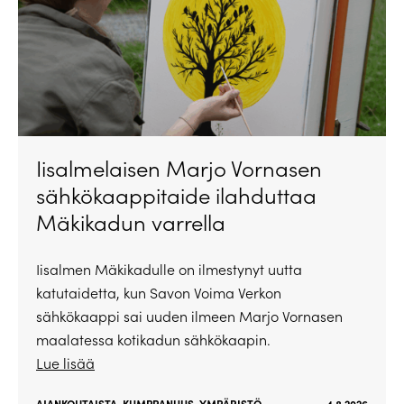
Iisalmelaisen Marjo Vornasen
sähkökaappitaide ilahduttaa
Mäkikadun varrella
Iisalmen Mäkikadulle on ilmestynyt uutta
katutaidetta, kun Savon Voima Verkon
sähkökaappi sai uuden ilmeen Marjo Vornasen
maalatessa kotikadun sähkökaapin.
Lue lisää
AJANKOHTAISTA
,
KUMPPANUUS
,
YMPÄRISTÖ
4.8.2026