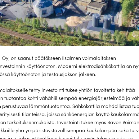
 Oyj on saanut päätökseen Iisalmen voimalaitoksen
investoinnin käyttöönoton. Moderni elektrodisähkökattila on ny
össä käyttöönoton ja testausjakson jälkeen.
alaitokselle tehty investointi tukee yhtiön tavoitetta kehittää
 tuotantoa kohti vähähiilisempää energiajärjestelmää ja vä
n perustuvaa lämmöntuotantoa. Sähkökattila mahdollistaa tu
erityisesti tilanteissa, joissa sähköenergian käyttö kaukolämm
on tarkoituksenmukaista. Investointi tukee myös Savon Voiman
akkaille yhä ympäristöystävällisempää kaukolämpöä sekä tur
inen ja asiakasystävällinen hinnoittelu myös tulevaisuudessa.