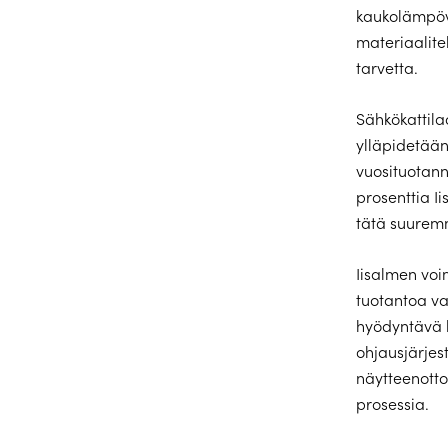
kaukolämpöve
materiaalite
tarvetta.
Sähkökattila
ylläpidetään
vuosituotann
prosenttia I
tätä suurem
Iisalmen voi
tuotantoa va
hyödyntävä 
ohjausjärjes
näytteenotto
prosessia.