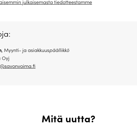
ikaisemmin julkaisemasta tiedotteestamme
oja:
n
, Myynti- ja asiakkuus
päällikkö
 Oyj
n@savonvoima.fi
Mitä uutta?