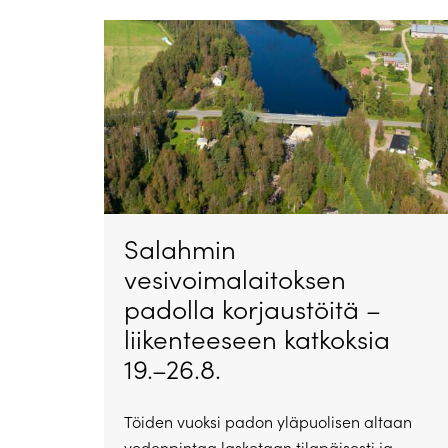
Salahmin
vesivoimalaitoksen
padolla korjaustöitä –
liikenteeseen katkoksia
19.–26.8.
Töiden vuoksi padon yläpuolisen altaan
vedenpintaa lasketaan tilapäisesti ja