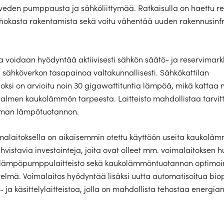
den pumppausta ja sähköliittymää. Ratkaisulla on haettu res
hokasta rakentamista sekä voitu vähentää uuden rakennusinfr
a voidaan hyödyntää aktiivisesti sähkön säätö- ja reservimarkkin
 sähköverkon tasapainoa valtakunnallisesti. Sähkökattilan
oksi on arvioitu noin 30 gigawattituntia lämpöä, mikä kattaa 
isalmen kaukolämmön tarpeesta. Laitteisto mahdollistaa tarvi
man lämpötuotannon.
malaitoksella on aikaisemmin otettu käyttöön useita kaukolä
hvistavia investointeja, joita ovat olleet mm. voimalaitoksen
lämpöpumppulaitteisto sekä kaukolämmöntuotannon optimoin
telmä. Voimalaitos hyödyntää lisäksi uutta automatisoitua bio
- ja käsittelylaitteistoa, jolla on mahdollista tehostaa energi