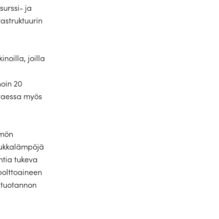
urssi- ja
astruktuurin
oilla, joilla
noin 20
ttaessa myös
mmön
 hukkalämpöjä
tia tukeva
polttoaineen
antuotannon