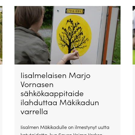
Iisalmelaisen Marjo
Vornasen
sähkökaappitaide
ilahduttaa Mäkikadun
varrella
Iisalmen Mäkikadulle on ilmestynyt uutta
katutaidetta, kun Savon Voima Verkon