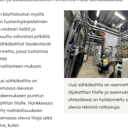
an käyttöönoton myötä
 tuotantojärjestelmän
 voidaan lisätä ja
uutta vahvistaa pitkällä
 Sähkökattilat täydentävät
nnetta, jossa tuotantoa
tää
natilanteen mukaan.
usi sähkökattila on
Uusi sähkökattila on asenne
lemassa olevaan
öljykattilan tilalle ja asennu
rakennukseen puretun
yhteydessä on hyödynnetty 
ttilan tilalle. Hankkeessa
olevia teknisiä ratkaisuja.
tty mahdollisuuksien
emassa olevia tiloja sekä
ria, kuten