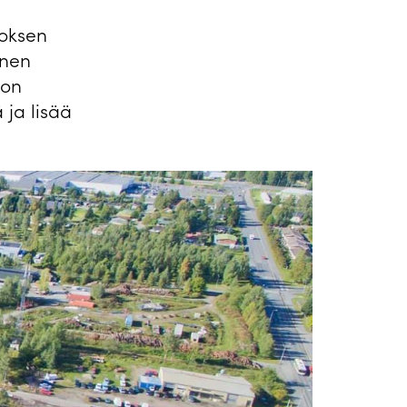
toksen
inen
non
 ja lisää