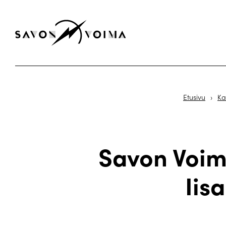
Etusivu
›
Ka
Savon Voima
Iis