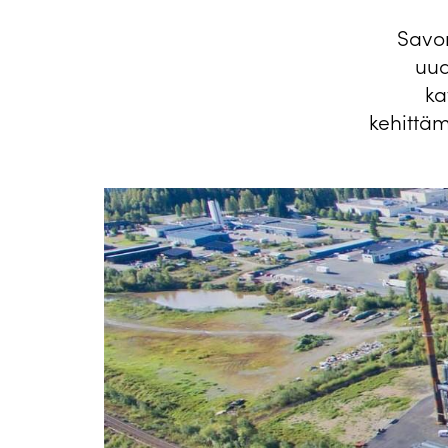
Savon
uud
ka
kehittäm