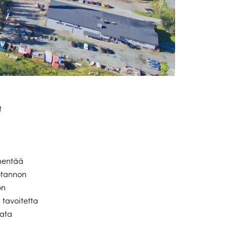
t
hentää
otannon
ön
 tavoitetta
vata