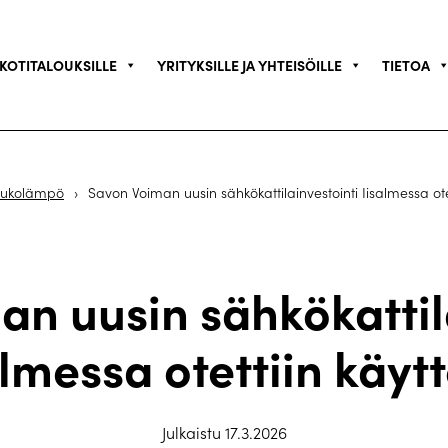
KOTITALOUKSILLE
YRITYKSILLE JA YHTEISÖILLE
TIETOA
ukolämpö
›
Savon Voiman uusin sähkökattilainvestointi Iisalmessa ote
n uusin sähkökattil
almessa otettiin käyt
Julkaistu 17.3.2026