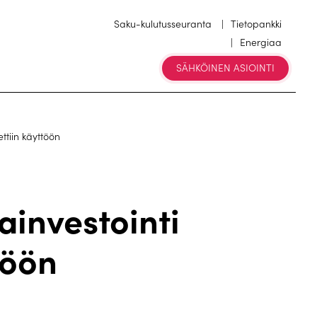
Saku-kulutusseuranta
Tietopankki
Energiaa
SÄHKÖINEN ASIOINTI
ttiin käyttöön
ainvestointi
töön