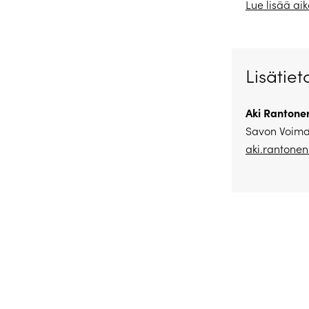
Lue lisää a
Lisätiet
Aki Rantone
Savon Voima
aki.rantone