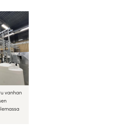
ttu vanhan
ksen
olemassa