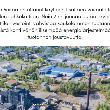
 Voima on ottanut käyttöön Iisalmen voimalai
en sähkökattilan. Noin 2 miljoonan euron arvo
ttilainvestointi vahvistaa kaukolämmön tuotan
istä kohti vähähiilisempää energiajärjestelmää
tuotannon joustavuutta.