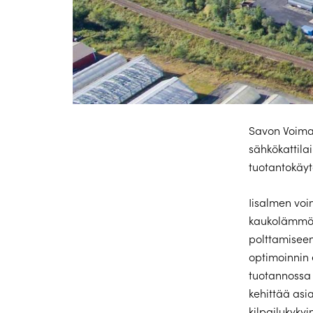
Savon Voima
sähkökattila
tuotantokäyt
Iisalmen voim
kaukolämmön
polttamisee
optimoinnin 
tuotannossa 
kehittää asi
kilpailukyky