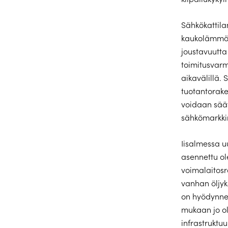
Sähkökattil
kaukolämmön
joustavuutta
toimitusvarm
aikavälillä.
tuotantorake
voidaan sää
sähkömarkki
Iisalmessa u
asennettu o
voimalaitos
vanhan öljyka
on hyödynne
mukaan jo ol
infrastruktuu