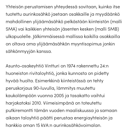
Yhteisön perustamisen yhteydessä sovitaan, kuinka itse
tuotettu aurinkosähkö jaetaan osakkaille ja myydäänkö
mahdollinen ylijäämäsähkö pelkästään kiinteistön (malli
SMA) vai kaikkien yhteisön jäsenten kesken (malli SMB)
ulkopuolelle. Jälkimmäisessä mallissa kaikilla osakkailla
on oltava oma ylijäämäsähkön myyntisopimus jonkin
sähkönmyyjän kanssa.
Asunto-osakeyhtiö Vintturi on 1974 rakennettu 24:n
huoneiston rivitaloyhtiö, jonka kunnosta on pidetty
hyvää huolta. Esimerkkinä kiinteistössä on tehty
peruskorjaus 90-luvulla, lämmitys muutettu
kaukolämpöön vuonna 2005 ja tasakatto vaihtui
harjakatoksi 2010. Viimeisimpänä on toteutettu
putkiremontti tämän vuoden maaliskuussa ja samaan
aikaan taloyhtiö päätti perustaa energiayhteisön ja
hankkia oman 15 kVA:n aurinkosähkövoimalan.