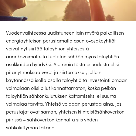
Vuodenvaihteessa uudistuneen lain myötä paikallisen
energiayhteisön perustamalla asunto-osakeyhtiöt
voivat nyt siirtää taloyhtiön yhteisestä
aurinkovoimalasta tuotetun sähkön myös taloyhtiön
asukkaiden hyödyksi. Aiemmin tästä osuudesta olisi
pitänyt maksaa verot ja siirtomaksut, jolloin
käytännössä isolla osalla taloyhtiöitä investointi omaan
voimalaan olisi ollut kannattamaton, koska pelkän
taloyhtiön sähkönkulutuksen kattamiseksi ei suurta
voimalaa tarvita. Yhteisö voidaan perustaa aina, jos
perustajat ovat saman, yhteisen kiinteistösähköverkon
piirissä – sähköverkon kannalta siis yhden
sähköliittymän takana.