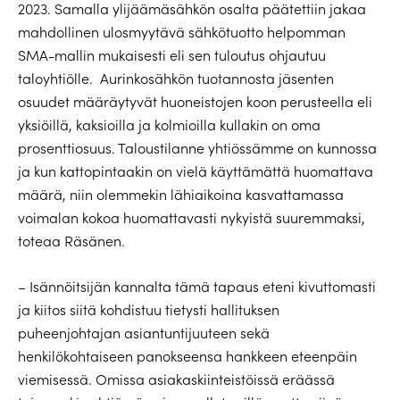
2023. Samalla ylijäämäsähkön osalta päätettiin jakaa
mahdollinen ulosmyytävä sähkötuotto helpomman
SMA-mallin mukaisesti eli sen tuloutus ohjautuu
taloyhtiölle. Aurinkosähkön tuotannosta jäsenten
osuudet määräytyvät huoneistojen koon perusteella eli
yksiöillä, kaksioilla ja kolmioilla kullakin on oma
prosenttiosuus. Taloustilanne yhtiössämme on kunnossa
ja kun kattopintaakin on vielä käyttämättä huomattava
määrä, niin olemmekin lähiaikoina kasvattamassa
voimalan kokoa huomattavasti nykyistä suuremmaksi,
toteaa Räsänen.
– Isännöitsijän kannalta tämä tapaus eteni kivuttomasti
ja kiitos siitä kohdistuu tietysti hallituksen
puheenjohtajan asiantuntijuuteen sekä
henkilökohtaiseen panokseensa hankkeen eteenpäin
viemisessä. Omissa asiakaskiinteistöissä eräässä