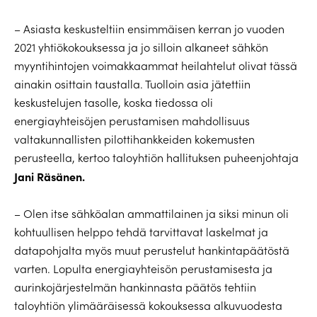
– Asiasta keskusteltiin ensimmäisen kerran jo vuoden
2021 yhtiökokouksessa ja jo silloin alkaneet sähkön
myyntihintojen voimakkaammat heilahtelut olivat tässä
ainakin osittain taustalla. Tuolloin asia jätettiin
keskustelujen tasolle, koska tiedossa oli
energiayhteisöjen perustamisen mahdollisuus
valtakunnallisten pilottihankkeiden kokemusten
perusteella, kertoo taloyhtiön hallituksen puheenjohtaja
Jani Räsänen.
– Olen itse sähköalan ammattilainen ja siksi minun oli
kohtuullisen helppo tehdä tarvittavat laskelmat ja
datapohjalta myös muut perustelut hankintapäätöstä
varten. Lopulta energiayhteisön perustamisesta ja
aurinkojärjestelmän hankinnasta päätös tehtiin
taloyhtiön ylimääräisessä kokouksessa alkuvuodesta