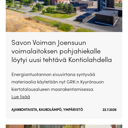
Savon Voiman Joensuun
voimalaitoksen pohjahiekalle
löytyi uusi tehtävä Kontiolahdella
Energiantuotannon sivuvirtana syntyvää
materiaalia käytetään nyt GRK:n Kyyrönsuon
kiertotalousalueen maarakentamisessa.
Lue lisää
AJANKOHTAISTA
,
KAUKOLÄMPÖ
,
YMPÄRISTÖ
22.7.2026