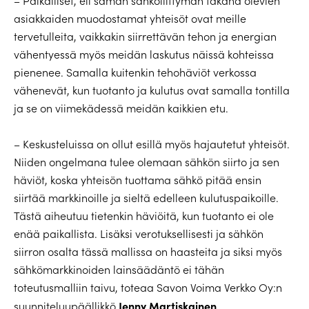
– Paikalliset, eli saman sähköliittymän takana olevien
asiakkaiden muodostamat yhteisöt ovat meille
tervetulleita, vaikkakin siirrettävän tehon ja energian
vähentyessä myös meidän laskutus näissä kohteissa
pienenee. Samalla kuitenkin tehohäviöt verkossa
vähenevät, kun tuotanto ja kulutus ovat samalla tontilla
ja se on viimekädessä meidän kaikkien etu.
– Keskusteluissa on ollut esillä myös hajautetut yhteisöt.
Niiden ongelmana tulee olemaan sähkön siirto ja sen
häviöt, koska yhteisön tuottama sähkö pitää ensin
siirtää markkinoille ja sieltä edelleen kulutuspaikoille.
Tästä aiheutuu tietenkin häviöitä, kun tuotanto ei ole
enää paikallista. Lisäksi verotuksellisesti ja sähkön
siirron osalta tässä mallissa on haasteita ja siksi myös
sähkömarkkinoiden lainsäädäntö ei tähän
toteutusmalliin taivu, toteaa Savon Voima Verkko Oy:n
Jenny Martiskainen
suunniteluupäällikkö
.