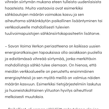
vihreän siirtymän mukana eteen tulleista uudenlaisista
haasteista. Muita vastaavia ovat esimerkiksi
sähköautojen määrän voimakas kasvu ja sen
aiheuttama sähkönkäytön paikallinen lisääntyminen tai
verkkoalueelle mahdollisesti tulevien
tuulivoimapuistojen sähkönsiirtokapasiteetin lisätarve.
– Savon Voima Verkon periaatteena on kaikissa uusien
energiaratkaisujen tapauksissa olla asiakkaan puolella
ja edistämässä vihreää siirtymää, jonka merkittävin
mahdollistaja sähkö tulee olemaan. On hienoa, että
meidän verkkoalueelle on perustettu ensimmäinen
energiayhteisö ja sen myötä meillä on valmius näiden
määrän kasvuun. Esimerkiksi tietojärjestelmiin laskutus
ja huoneistokohtainen ylituoton hyvitys aiheuttivat
melkoisesti muutoksia.