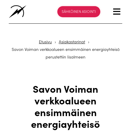
SÄHKÖINEN ASIOINTI
Etusivu
›
Asiakastarinat
›
Savon Voiman verkkoalueen ensimmäinen energiayhteisö
perustettiin Iisalmeen
Savon Voiman
verkkoalueen
ensimmäinen
energiayhteisö