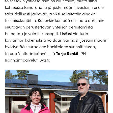
toisessakin yhtiössä asia on ollut esillä, mutta siinä
kohteessa lainarahalla järjestelmään investointi ei ole
taloudellisesti järkevää ja siksi se laitettiin ainakin
toistaiseksi jäihin. Kuitenkin kun pää on saatu auki, niin
seuraavan perustettavan yhteisön perustamista
helpottaa jo valmiit konseptit. Lisäksi Vintturin
käytännön kokemuksia voidaan varmasti jossain määrin
hyödyntää seuraavien hankkeiden suunnittelussa,
Tarja Rönkä
toteaa Vintturin isännöitsijä
IPH-
Isännöintipalvelut Oy:stä.