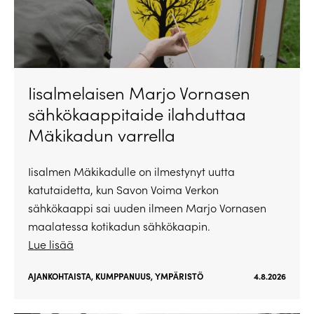
Iisalmelaisen Marjo Vornasen
sähkökaappitaide ilahduttaa
Mäkikadun varrella
Iisalmen Mäkikadulle on ilmestynyt uutta
katutaidetta, kun Savon Voima Verkon
sähkökaappi sai uuden ilmeen Marjo Vornasen
maalatessa kotikadun sähkökaapin.
Lue lisää
AJANKOHTAISTA
,
KUMPPANUUS
,
YMPÄRISTÖ
4.8.2026