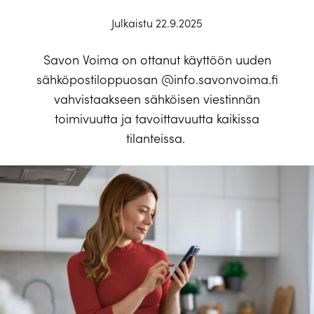
Julkaistu 22.9.2025
Savon Voima on ottanut käyttöön uuden
sähköpostiloppuosan
@info.savonvoima.fi
v
ahv
istaakseen sähköisen viestinnän
toimivuu
tta
ja tavoittavuu
tta
kaikissa
tilanteissa.