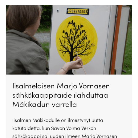
Iisalmelaisen Marjo Vornasen
sähkökaappitaide ilahduttaa
Mäkikadun varrella
Iisalmen Mäkikadulle on ilmestynyt uutta
katutaidetta, kun Savon Voima Verkon
sähkökaappi sai uuden ilmeen Marjo Vornasen