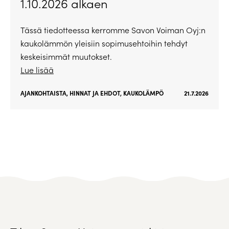
1.10.2026 alkaen
Tässä tiedotteessa kerromme Savon Voiman Oyj:n
kaukolämmön yleisiin sopimusehtoihin tehdyt
keskeisimmät muutokset.
Lue lisää
AJANKOHTAISTA
,
HINNAT JA EHDOT
,
KAUKOLÄMPÖ
21.7.2026