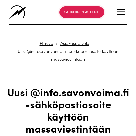
SÄHKÖINEN ASIOINTI
Etusivu
›
Asiakaspalvelu
›
Uusi @info.savonvoima.fi -sähköpostiosoite käyttöön
massaviestintään
Uusi @info.savonvoima.fi
-sähköpostiosoite
käyttöön
massaviestintään