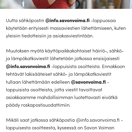
@info.savonvoima.fi
Uutta sähköpostin
-loppuosaa
käytetään erityisesti massaviestien lähettämiseen, kuten
yleisiin tiedotteisiin ja asiakasviestintään.
Muutoksen myötä käyttöpaikkakohtaiset häiriö-, sähkö-
ja lämpökatkoviestit lähetetään jatkossa ensisijaisesti
@info.savonvoima.fi
-loppuisista osoitteista. Ennakkoon
tehtävät lakisääteiset sähkö- ja lämpökatkoviestit
@savonvoima.fi
tullaan lähettämään edelleen
-
loppuisista osoitteista, jotta viestit tavoittavat
asiakkaamme mahdollisimman luotettavasti eivätkä
päädy roskapostisuodattimiin.
Mikäli saat jatkossa sähköpostia @info.savonvoima.fi -
loppuisesta osoitteesta, kyseessä on Savon Voiman