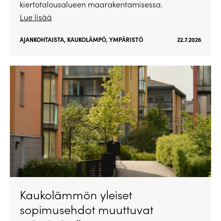
kiertotalousalueen maarakentamisessa.
Lue lisää
AJANKOHTAISTA
,
KAUKOLÄMPÖ
,
YMPÄRISTÖ
22.7.2026
Kaukolämmön yleiset
sopimusehdot muuttuvat