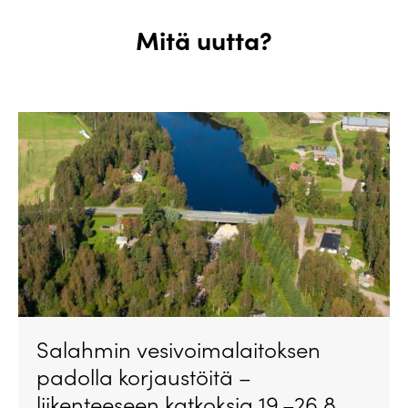
Mitä uutta?
Salahmin vesivoimalaitoksen
padolla korjaustöitä –
liikenteeseen katkoksia 19.–26.8.