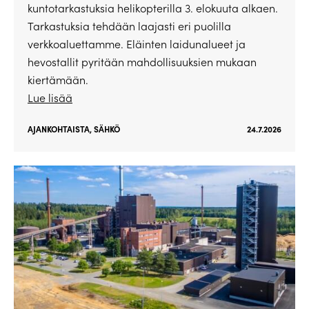
kuntotarkastuksia helikopterilla 3. elokuuta alkaen.
Tarkastuksia tehdään laajasti eri puolilla
verkkoaluettamme. Eläinten laidunalueet ja
hevostallit pyritään mahdollisuuksien mukaan
kiertämään.
Lue lisää
AJANKOHTAISTA
,
SÄHKÖ
24.7.2026