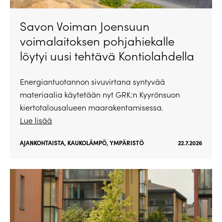
Savon Voiman Joensuun
voimalaitoksen pohjahiekalle
löytyi uusi tehtävä Kontiolahdella
Energiantuotannon sivuvirtana syntyvää
materiaalia käytetään nyt GRK:n Kyyrönsuon
kiertotalousalueen maarakentamisessa.
Lue lisää
AJANKOHTAISTA
,
KAUKOLÄMPÖ
,
YMPÄRISTÖ
22.7.2026