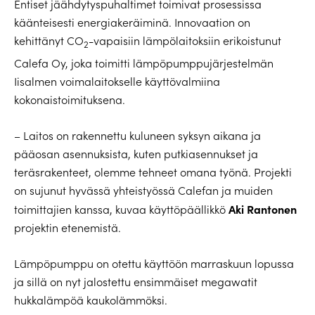
Entiset jäähdytyspuhaltimet toimivat prosessissa
käänteisesti energiakeräiminä. Innovaation on
kehittänyt CO
-vapaisiin lämpölaitoksiin erikoistunut
2
Calefa Oy, joka toimitti lämpöpumppujärjestelmän
Iisalmen voimalaitokselle käyttövalmiina
kokonaistoimituksena.
– Laitos on rakennettu kuluneen syksyn aikana ja
pääosan asennuksista, kuten putkiasennukset ja
teräsrakenteet, olemme tehneet omana työnä. Projekti
on sujunut hyvässä yhteistyössä Calefan ja muiden
Aki Rantonen
toimittajien kanssa, kuvaa käyttöpäällikkö
projektin etenemistä.
Lämpöpumppu on otettu käyttöön marraskuun lopussa
ja sillä on nyt jalostettu ensimmäiset megawatit
hukkalämpöä kaukolämmöksi.