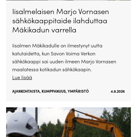
Iisalmelaisen Marjo Vornasen
sähkökaappitaide ilahduttaa
Mäkikadun varrella
Iisalmen Mäkikadulle on ilmestynyt uutta
katutaidetta, kun Savon Voima Verkon
sähkökaappi sai uuden ilmeen Marjo Vornasen
maalatessa kotikadun sähkökaapin.
Lue lisää
AJANKOHTAISTA
,
KUMPPANUUS
,
YMPÄRISTÖ
4.8.2026