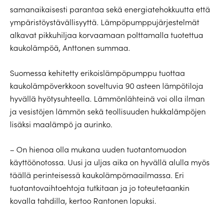
samanaikaisesti parantaa sekä energiatehokkuutta että
ympäristöystävällisyyttä. Lämpöpumppujärjestelmät
alkavat pikkuhiljaa korvaamaan polttamalla tuotettua
kaukolämpöä, Anttonen summaa.
Suomessa kehitetty erikoislämpöpumppu tuottaa
kaukolämpöverkkoon soveltuvia 90 asteen lämpötiloja
hyvällä hyötysuhteella. Lämmönlähteinä voi olla ilman
ja vesistöjen lämmön sekä teollisuuden hukkalämpöjen
lisäksi maalämpö ja aurinko.
– On hienoa olla mukana uuden tuotantomuodon
käyttöönotossa. Uusi ja uljas aika on hyvällä alulla myös
täällä perinteisessä kaukolämpömaailmassa. Eri
tuotantovaihtoehtoja tutkitaan ja jo toteutetaankin
kovalla tahdilla, kertoo Rantonen lopuksi.