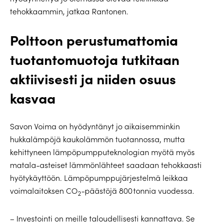
tehokkaammin, jatkaa Rantonen.
Polttoon perustumattomia
tuotantomuotoja tutkitaan
aktiivisesti ja niiden osuus
kasvaa
Savon Voima on hyödyntänyt jo aikaisemminkin
hukkalämpöjä kaukolämmön tuotannossa, mutta
kehittyneen lämpöpumpputeknologian myötä myös
matala-asteiset lämmönlähteet saadaan tehokkaasti
hyötykäyttöön. Lämpöpumppujärjestelmä leikkaa
voimalaitoksen CO
-päästöjä 800 tonnia vuodessa.
2
– Investointi on meille taloudellisesti kannattava. Se