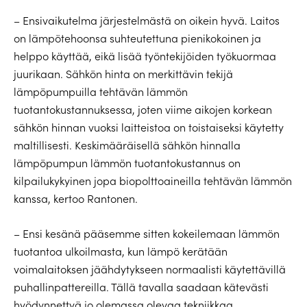
– Ensivaikutelma järjestelmästä on oikein hyvä. Laitos
on lämpötehoonsa suhteutettuna pienikokoinen ja
helppo käyttää, eikä lisää työntekijöiden työkuormaa
juurikaan. Sähkön hinta on merkittävin tekijä
lämpöpumpuilla tehtävän lämmön
tuotantokustannuksessa, joten viime aikojen korkean
sähkön hinnan vuoksi laitteistoa on toistaiseksi käytetty
maltillisesti. Keskimääräisellä sähkön hinnalla
lämpöpumpun lämmön tuotantokustannus on
kilpailukykyinen jopa biopolttoaineilla tehtävän lämmön
kanssa, kertoo Rantonen.
– Ensi kesänä pääsemme sitten kokeilemaan lämmön
tuotantoa ulkoilmasta, kun lämpö kerätään
voimalaitoksen jäähdytykseen normaalisti käytettävillä
puhallinpattereilla. Tällä tavalla saadaan kätevästi
hyödynnettyä jo olemassa olevaa tekniikkaa