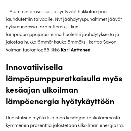
– Aiemmin prosesseissa syntyvää hukkalämpöä
lauhdutettiin taivaalle. Nyt jäähdytyspuhaltimet jäävät
nykymuodossa tarpeettomiksi, kun
lämpöpumppujärjestelmä huolehtii jäähdytyksestä ja
jalostaa hukkalämmöt kaukolämmöksi, kertoo Savon
Kari Anttonen
Voiman tuotantopäällikkö
.
Innovatiivisella
lämpöpumppuratkaisulla myös
kesäajan ulkoilman
lämpöenergia hyötykäyttöön
Uudistuksen myötä Iisalmen kesäajan kaukolämmöstä
kymmenen prosenttia jalostetaan ulkoilman energiasta.