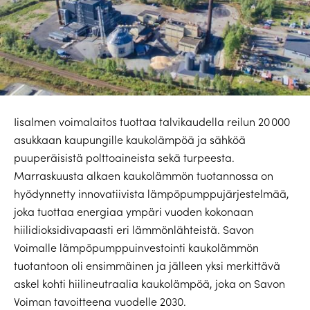
Iisalmen voimalaitos tuottaa talvikaudella reilun 20 000
asukkaan kaupungille kaukolämpöä ja sähköä
puuperäisistä polttoaineista sekä turpeesta.
Marraskuusta alkaen kaukolämmön tuotannossa on
hyödynnetty innovatiivista lämpöpumppujärjestelmää,
joka tuottaa energiaa ympäri vuoden kokonaan
hiilidioksidivapaasti eri lämmönlähteistä. Savon
Voimalle lämpöpumppuinvestointi kaukolämmön
tuotantoon oli ensimmäinen ja jälleen yksi merkittävä
askel kohti hiilineutraalia kaukolämpöä, joka on Savon
Voiman tavoitteena vuodelle 2030.