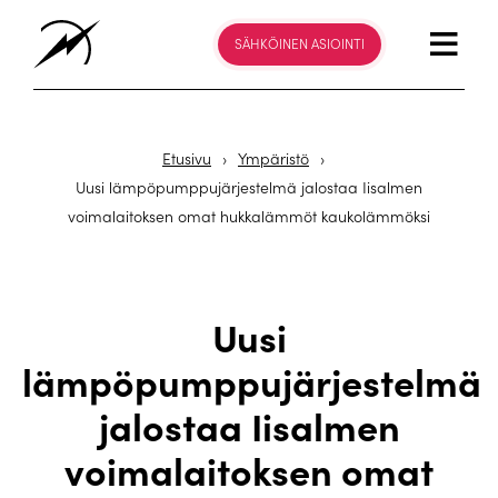
SÄHKÖINEN ASIOINTI
Etusivu
›
Ympäristö
›
Uusi lämpöpumppujärjestelmä jalostaa Iisalmen
voimalaitoksen omat hukkalämmöt kaukolämmöksi
Uusi
lämpöpumppujärjestelmä
jalostaa Iisalmen
voimalaitoksen omat