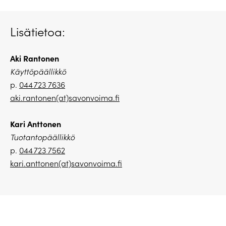
Lisätietoa:
Aki Rantonen
Käyttöpäällikkö
p.
044 723 7636
aki.rantonen(at)savonvoima.fi
Kari Anttonen
Tuotantopäällikkö
p.
044 723 7562
kari.anttonen(at)savonvoima.fi