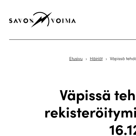
Etusivu
›
Häiriöt
›
Väpissä tehdä
Väpissä teh
rekisteröitymi
16.1