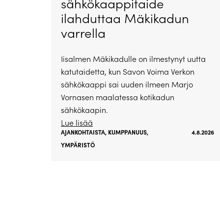
sähkökaappitaide
ilahduttaa Mäkikadun
varrella
Iisalmen Mäkikadulle on ilmestynyt uutta
katutaidetta, kun Savon Voima Verkon
sähkökaappi sai uuden ilmeen Marjo
Vornasen maalatessa kotikadun
sähkökaapin.
Lue lisää
AJANKOHTAISTA
,
KUMPPANUUS
,
4.8.2026
YMPÄRISTÖ