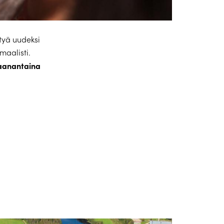
ityä uudeksi
maalisti.
 maanantaina