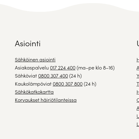
Asiointi
Sähköinen asiointi
H
Asiakaspalvelu
017 224 400
(ma–pe klo 8–16)
A
Sähköviat
0800 307 400
(24 h)
Y
Kaukolämpöviat
0800 307 800
(24 h)
T
Sähkökatkokartta
H
Korvaukset häiriötilanteissa
A
U
L