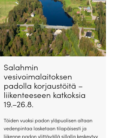
Salahmin
vesivoimalaitoksen
padolla korjaustöitä –
liikenteeseen katkoksia
19.–26.8.
Töiden vuoksi padon yläpuolisen altaan
vedenpintaa lasketaan tilapäisesti ja
liikenne padon ylittävällä sillalla keskeytyy