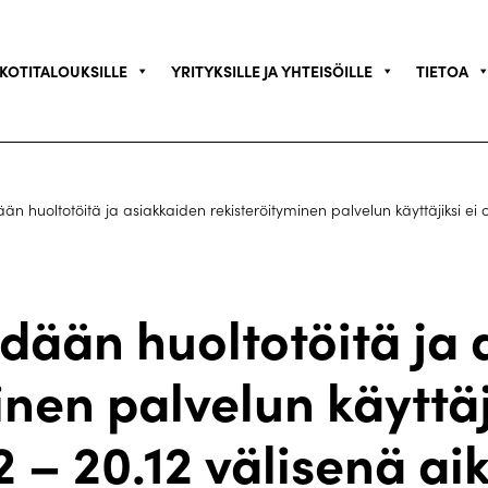
KOTITALOUKSILLE
YRITYKSILLE JA YHTEISÖILLE
TIETOA
än huoltotöitä ja asiakkaiden rekisteröityminen palvelun käyttäjiksi ei o
dään huoltotöitä ja
nen palvelun käyttäj
2 – 20.12 välisenä a