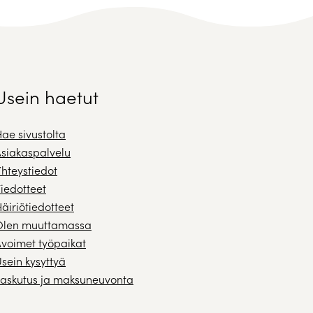
Usein haetut
ae sivustolta
siakaspalvelu
hteystiedot
iedotteet
äiriötiedotteet
Olen muuttamassa
voimet työpaikat
sein kysyttyä
askutus ja maksuneuvonta