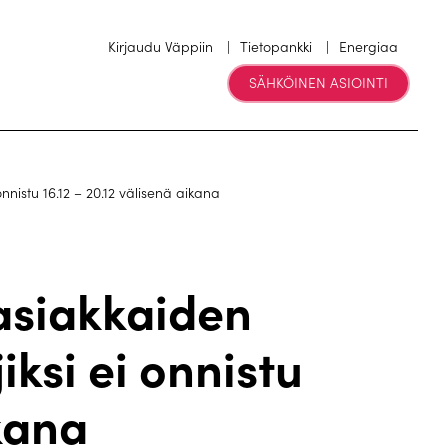
Kirjaudu Väppiin
Tietopankki
Energiaa
SÄHKÖINEN ASIOINTI
nnistu 16.12 – 20.12 välisenä aikana
 asiakkaiden
iksi ei onnistu
ikana