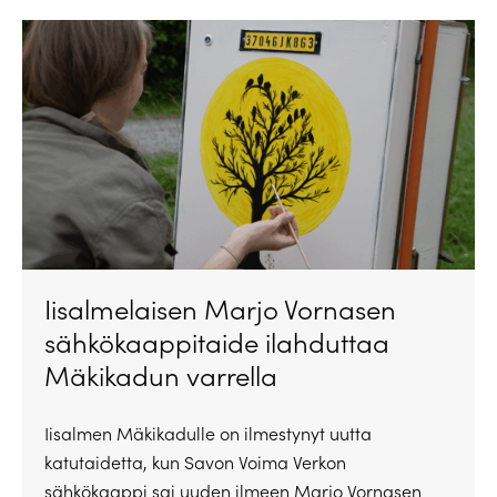
Iisalmelaisen Marjo Vornasen
sähkökaappitaide ilahduttaa
Mäkikadun varrella
Iisalmen Mäkikadulle on ilmestynyt uutta
katutaidetta, kun Savon Voima Verkon
sähkökaappi sai uuden ilmeen Marjo Vornasen