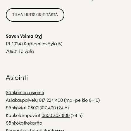
TILAA UUTISKIRJE TÄSTÄ
Savon Voima Oyj
PL 1024 (Kapteeninväylä 5)
70901 Toivala
Asiointi
Sähköinen asiointi
Asiakaspalvelu
017 224 400
(ma–pe klo 8–16)
Sähköviat
0800 307 400
(24 h)
Kaukolämpöviat
0800 307 800
(24 h)
Sähkökatkokartta
Korvaukset häiriötilanteissa