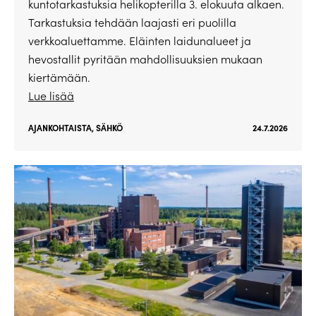
kuntotarkastuksia helikopterilla 3. elokuuta alkaen.
Tarkastuksia tehdään laajasti eri puolilla
verkkoaluettamme. Eläinten laidunalueet ja
hevostallit pyritään mahdollisuuksien mukaan
kiertämään.
Lue lisää
AJANKOHTAISTA
,
SÄHKÖ
24.7.2026