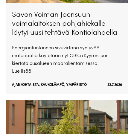
Savon Voiman Joensuun
voimalaitoksen pohjahiekalle
löytyi uusi tehtävä Kontiolahdella
Energiantuotannon sivuvirtana syntyvää
materiaalia käytetään nyt GRK:n Kyyrönsuon
kiertotalousalueen maarakentamisessa.
Lue lisää
AJANKOHTAISTA
,
KAUKOLÄMPÖ
,
YMPÄRISTÖ
22.7.2026