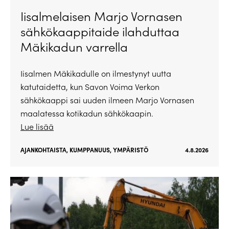
Iisalmelaisen Marjo Vornasen
sähkökaappitaide ilahduttaa
Mäkikadun varrella
Iisalmen Mäkikadulle on ilmestynyt uutta
katutaidetta, kun Savon Voima Verkon
sähkökaappi sai uuden ilmeen Marjo Vornasen
maalatessa kotikadun sähkökaapin.
Lue lisää
AJANKOHTAISTA
,
KUMPPANUUS
,
YMPÄRISTÖ
4.8.2026