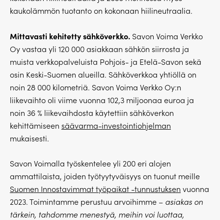
kaukolämmön tuotanto on kokonaan hiilineutraalia.
Mittavasti kehitetty sähköverkko.
Savon Voima Verkko
Oy vastaa yli 120 000 asiakkaan sähkön siirrosta ja
muista verkkopalveluista Pohjois- ja Etelä-Savon sekä
osin Keski-Suomen alueilla. Sähköverkkoa yhtiöllä on
noin 28 000 kilometriä. Savon Voima Verkko Oy:n
liikevaihto oli viime vuonna 102,3 miljoonaa euroa ja
noin 36 % liikevaihdosta käytettiin sähköverkon
kehittämiseen
säävarma-investointiohjelman
mukaisesti.
Savon Voimalla työskentelee yli 200 eri alojen
ammattilaista, joiden työtyytyväisyys on tuonut meille
Suomen Innostavimmat työpaikat -tunnustuksen
vuonna
2023. Toimintamme perustuu arvoihimme –
asiakas on
tärkein, tahdomme menestyä, meihin voi luottaa,