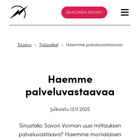
SÄHKÖINEN ASIOINTI
Etusivu
›
Työpaikat
›
Haemme palveluvastaavaa
Haemme
palveluvastaavaa
Julkaistu 13.11.2025
Sinustako Savon Voiman uusi mittauksen
palveluvastaava? Haemme monialaisen