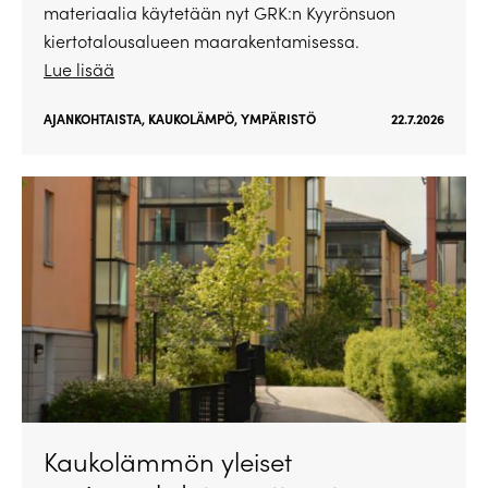
materiaalia käytetään nyt GRK:n Kyyrönsuon
kiertotalousalueen maarakentamisessa.
Lue lisää
AJANKOHTAISTA
,
KAUKOLÄMPÖ
,
YMPÄRISTÖ
22.7.2026
Kaukolämmön yleiset