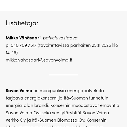
Lisätietoja:
Mikko Vähäsaari
,
palveluvastaava
p.
040 709 7517
(tavoitettavissa parhaiten 25.11.2025 klo
14–16)
mikko.vahasaari@savonvoima.fi
Savon Voima
on monipuolisia energiapalveluita
tarjoava energiakonserni ja Itä-Suomen tunnetuin
energia-alan brändi. Konsernin muodostavat emoyhtiö
Savon Voima Oyj sekä sen tytäryhtiöt Savon Voima
Verkko Oy ja
Itä-Suomen Biomassa Oy
. Konsernin