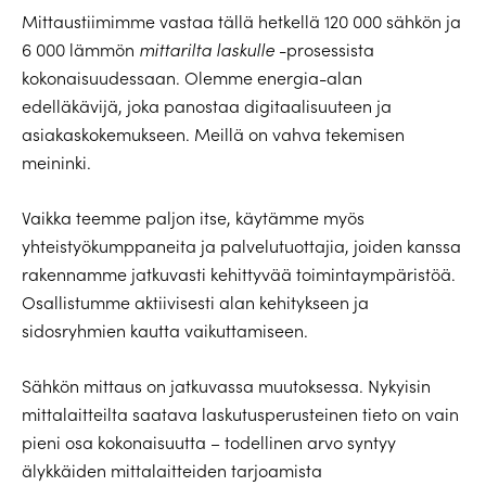
Mittaustiimimme vastaa tällä hetkellä 120 000 sähkön ja
6 000 lämmön
mittarilta laskulle
-prosessista
kokonaisuudessaan. Olemme energia-alan
edelläkävijä, joka panostaa digitaalisuuteen ja
asiakaskokemukseen. Meillä on vahva tekemisen
meininki.
Vaikka teemme paljon itse, käytämme myös
yhteistyökumppaneita ja palvelutuottajia, joiden kanssa
rakennamme jatkuvasti kehittyvää toimintaympäristöä.
Osallistumme aktiivisesti alan kehitykseen ja
sidosryhmien kautta vaikuttamiseen.
Sähkön mittaus on jatkuvassa muutoksessa. Nykyisin
mittalaitteilta saatava laskutusperusteinen tieto on vain
pieni osa kokonaisuutta – todellinen arvo syntyy
älykkäiden mittalaitteiden tarjoamista