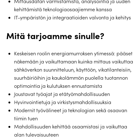
Mittausdatan varmistamista, analysointia ja uuden
kehittämistä teknologiaosaajiemme kanssa
IT-ympäristön ja integraatioiden valvonta ja kehitys
Mitä tarjoamme sinulle?
Keskeisen roolin energiamurroksen ytimessä: pääset
näkemään ja vaikuttamaan kuinka mittaus vaikuttaa
sähköverkon suunnitteluun, käyttöön, vikatilanteisiin,
suurhäiriöihin ja kaukolämmön puolella tuotannon
optimointia ja kulutuksen ennustamista
Joustavat työajat ja etätyömahdollisuuden
Hyvinvointietuja ja virkistysmahdollisuuksia
Modernit työvälineet ja teknologian sekä osaavan
tiimin tuen
Mahdollisuuden kehittää osaamistasi ja vaikuttaa
alan tulevaisuuteen