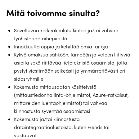
Mitä toivomme sinulta?
Soveltuvaa korkeakoulututkintoa ja/tai vahvaa
työhistoriaa aihepiiristä
Innokkuutta oppia ja kehittää omia taitoja
Kykyä omaksua sähköön, lämpöön ja veteen liittyviä
asioita sekä riittävää tietoteknistä osaamista, jotta
pystyt viestimään selkeästi ja ymmärrettävästi eri
sidosryhmille
Kokemusta mittausdatan käsittelystä
(mittaustiedonhallinta-ohjelmistot, Azure-ratkaisut,
mittareiden luentaohjelmistot) tai vahvaa
kiinnostusta syventää osaamistasi
Kokemusta ja/tai kiinnostusta
dataintegraatioalustoista, kuten Frends tai
vastaavat