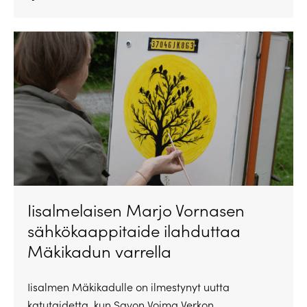
Iisalmelaisen Marjo Vornasen
sähkökaappitaide ilahduttaa
Mäkikadun varrella
Iisalmen Mäkikadulle on ilmestynyt uutta
katutaidetta, kun Savon Voima Verkon