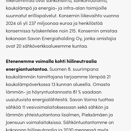
liiketoimintaa ovat sähkönsiirto, sähköntuotanto,
kaukolämpö ja energia- ja infra-alan toimijoille
suunnatut erillispalvelut. Konsernin liikevaihto vuonna
2024 oli yli 237 miljoonaa euroa ja henkilöstöä
konsernissa työskentelee noin 215. Konsernin omistaa
kokonaan Savon Energiaholding Oy, jonka omistajia
ovat 20 sähköverkkoalueemme kuntaa.
Etenenemme voimalla kohti hiilineutraalia
energiantuotantoa.
Suomen 8. suurimpana
kaukolämmön toimittajana tarjoamme lämpöä 21
kaukolämpöverkossa 13 kunnan alueella. Omasta
lämmön- ja höyryntuotannosta 81 % saadaan
uusiutuvista energialähteistä. Savon Voima tuottaa
sähköä 11 vesivoimalaitoksessaan sekä sähkön ja
lämmön yhteistuotantona Iisalmen, Pieksämäen ja
Joensuun voimalaitoksissa. Sähköntuotantomme on
kokonaan hiilineutraalia ja 2030 mennessä myös