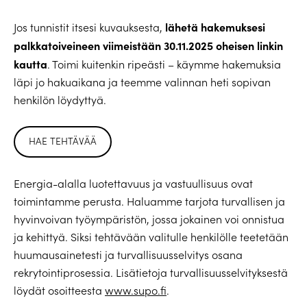
lähetä hakemuksesi
Jos tunnistit itsesi kuvauksesta,
palkkatoiveineen viimeistään 30.11.2025 oheisen linkin
kautta
. Toimi kuitenkin ripeästi – käymme hakemuksia
läpi jo hakuaikana ja teemme valinnan heti sopivan
henkilön löydyttyä.
HAE TEHTÄVÄÄ
Energia-alalla luotettavuus ja vastuullisuus ovat
toimintamme perusta. Haluamme tarjota turvallisen ja
hyvinvoivan työympäristön, jossa jokainen voi onnistua
ja kehittyä. Siksi tehtävään valitulle henkilölle teetetään
huumausainetesti ja turvallisuusselvitys osana
rekrytointiprosessia. Lisätietoja turvallisuusselvityksestä
löydät osoitteesta
www.supo.fi
.