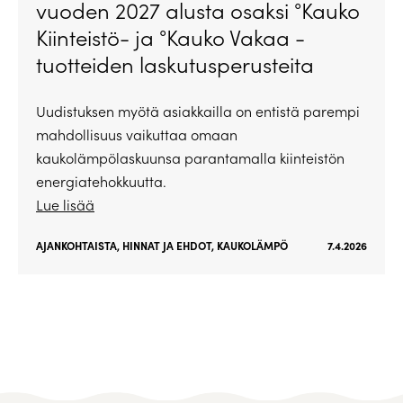
vuoden 2027 alusta osaksi °Kauko
Kiinteistö- ja °Kauko Vakaa -
tuotteiden laskutusperusteita
Uudistuksen myötä asiakkailla on entistä parempi
mahdollisuus vaikuttaa omaan
kaukolämpölaskuunsa parantamalla kiinteistön
energiatehokkuutta.
Lue lisää
AJANKOHTAISTA
,
HINNAT JA EHDOT
,
KAUKOLÄMPÖ
7.4.2026