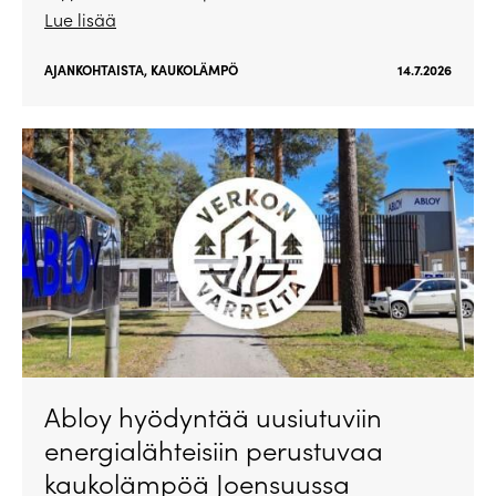
Lue lisää
AJANKOHTAISTA
,
KAUKOLÄMPÖ
14.7.2026
Abloy hyödyntää uusiutuviin
energialähteisiin perustuvaa
kaukolämpöä Joensuussa