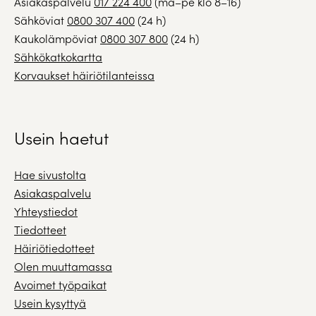
Asiakaspalvelu
017 224 400
(ma–pe klo 8–16)
Sähköviat
0800 307 400
(24 h)
Kaukolämpöviat
0800 307 800
(24 h)
Sähkökatkokartta
Korvaukset häiriötilanteissa
Usein haetut
Hae sivustolta
Asiakaspalvelu
Yhteystiedot
Tiedotteet
Häiriötiedotteet
Olen muuttamassa
Avoimet työpaikat
Usein kysyttyä