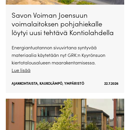
Savon Voiman Joensuun
voimalaitoksen pohjahiekalle
löytyi uusi tehtävä Kontiolahdella
Energiantuotannon sivuvirtana syntyvää
materiaalia käytetään nyt GRK:n Kyyrönsuon
kiertotalousalueen maarakentamisessa.
Lue lisää
AJANKOHTAISTA
,
KAUKOLÄMPÖ
,
YMPÄRISTÖ
22.7.2026