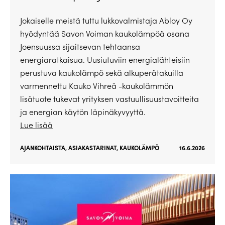
Jokaiselle meistä tuttu lukkovalmistaja Abloy Oy
hyödyntää Savon Voiman kaukolämpöä osana
Joensuussa sijaitsevan tehtaansa
energiaratkaisua. Uusiutuviin energialähteisiin
perustuva kaukolämpö sekä alkuperätakuilla
varmennettu Kauko Vihreä -kaukolämmön
lisätuote tukevat yrityksen vastuullisuustavoitteita
ja energian käytön läpinäkyvyyttä.
Lue lisää
AJANKOHTAISTA
,
ASIAKASTARINAT
,
KAUKOLÄMPÖ
16.6.2026