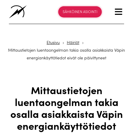
SÄHKÖINEN ASIOINTI
Etusivu
›
Häiriöt
›
Mittaustietojen luentaongelman takia osalla asiakkaista Väpin
energiankäyttötiedot eivät ole päivittyneet
Mittaustietojen
luentaongelman takia
osalla asiakkaista Väpin
energiankäyttötiedot