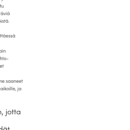
tu
täviä
istä.
ttäessä
ain
hto-
et
mme saaneet
ikoille, ja
, jotta
dät