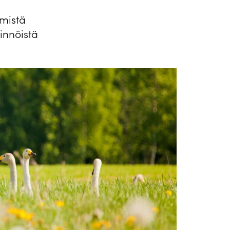
emistä
innöistä