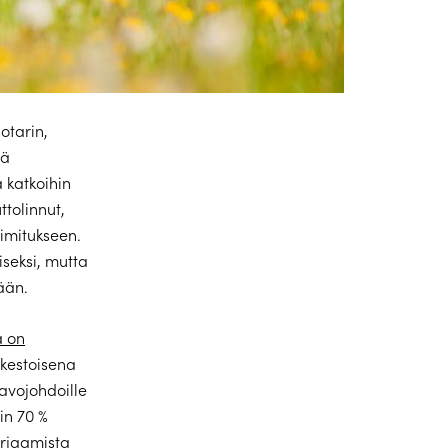
otarin,
tä
ä katkoihin
ttolinnut,
oimitukseen.
iseksi, mutta
ään.
a on
kestoisena
 avojohdoille
in 70 %
orjaamista