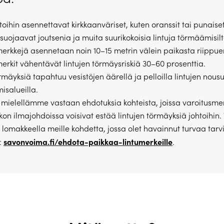
oihin asennettavat kirkkaanväriset, kuten oranssit tai punaiset
 suojaavat joutsenia ja muita suurikokoisia lintuja törmäämisilt
erkkejä asennetaan noin 10–15 metrin välein paikasta riippue
erkit vähentävät lintujen törmäysriskiä 30–60 prosenttia.
rmäyksiä tapahtuu vesistöjen äärellä ja pelloilla lintujen nousu
isalueilla.
ielellämme vastaan ehdotuksia kohteista, joissa varoitusmer
on ilmajohdoissa voisivat estää lintujen törmäyksiä johtoihin. 
lomakkeella meille kohdetta, jossa olet havainnut turvaa tarv
savonvoima.fi/ehdota-paikkaa-lintumerkeille
:
.