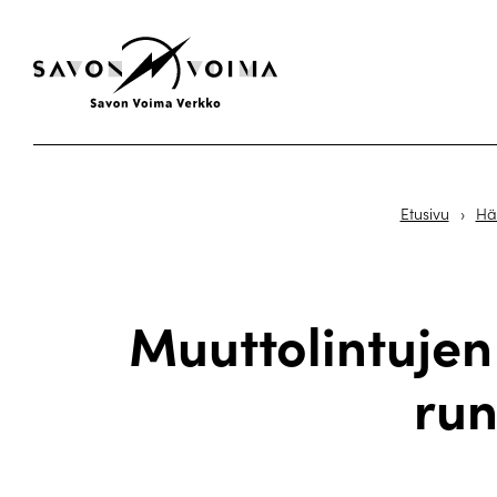
Etusivu
›
Häi
Muuttolintujen
run