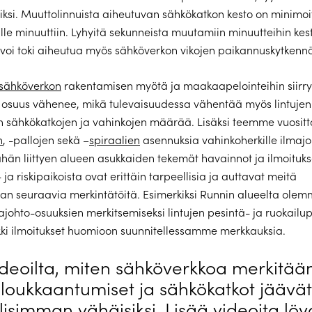
ioiksi. Muuttolinnuista aiheutuvan sähkökatkon kesto on minimoi
 alle minuuttiin. Lyhyitä sekunneista muutamiin minuutteihin kes
 voi toki aiheutua myös sähköverkon vikojen paikannuskytkennö
sähköverkon
rakentamisen myötä ja maakaapelointeihin siirry
 osuus vähenee, mikä tulevaisuudessa vähentää myös lintujen
 sähkökatkojen ja vahinkojen määrää. Lisäksi teemme vuositt
n
, -pallojen sekä –
spiraalien
asennuksia vahinkoherkille ilmajo
Tähän liittyen alueen asukkaiden tekemät havainnot ja ilmoituks
 ja riskipaikoista ovat erittäin tarpeellisia ja auttavat meitä
n seuraavia merkintätöitä. Esimerkiksi Runnin alueelta ole
johto-osuuksien merkitsemiseksi lintujen pesintä- ja ruokailupa
ki ilmoitukset huomioon suunnitellessamme merkkauksia.
ideoilta, miten sähköverkkoa merkitään
n loukkaantumiset ja sähkökatkot jäävät
isimman vähäisiksi. Lisää videoita löy