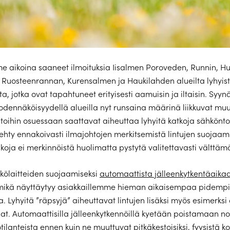
 aikoina saaneet ilmoituksia Iisalmen Poroveden, Runnin, Hu
, Ruosteenrannan, Kurensalmen ja Haukilahden alueilta lyhyis
a, jotka ovat tapahtuneet erityisesti aamuisin ja iltaisin. Syyn
todennäköisyydellä alueilla nyt runsaina määrinä liikkuvat muu
htoihin osuessaan saattavat aiheuttaa lyhyitä katkoja sähkönt
tehty ennakoivasti ilmajohtojen merkitsemistä lintujen suojaam
nkoja ei merkinnöistä huolimatta pystytä valitettavasti välttäm
kölaitteiden suojaamiseksi
automaattista jälleenkytkentäaika
 mikä näyttäytyy asiakkaillemme hieman aikaisempaa pidempi
. Lyhyitä ”räpsyjä” aiheuttavat lintujen lisäksi myös esimerksi
at. Automaattisilla jälleenkytkennöillä kyetään poistamaan no
tilanteista ennen kuin ne muuttuvat pitkäkestoisiksi, fyysistä k