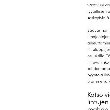
vaativiksi v
tyypillisesti
keskeytyksiä
Säävarman 
ilmajohtojen
aiheuttamien
lintulappuje
osuuksille. 
lintuvahinko-
kohdentamaa
pyyntöjä ilma
otamme kaik
Katso v
lintuje
mahdoll