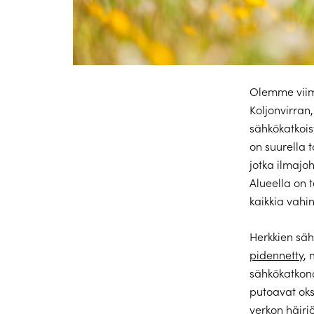
Olemme viime
Koljonvirran
sähkökatkoist
on suurella 
jotka ilmajo
Alueella on 
kaikkia vahi
Herkkien säh
pidennetty
,
sähkökatkona
putoavat oks
verkon häiriö