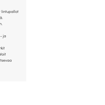
 lintupallot
ä.
n.
- ja
kit
Voit
itsevaa