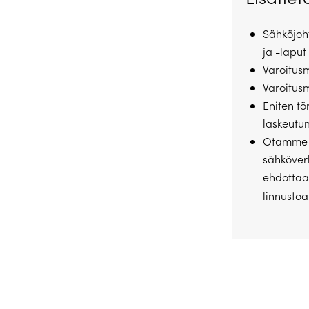
Sähköjoht
ja -laput
Varoitusm
Varoitusm
Eniten tö
laskeutum
Otamme m
sähköverk
ehdottaa 
linnustoa