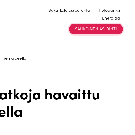
Saku-kulutusseuranta
Tietopankki
Energiaa
SÄHKÖINEN ASIOINTI
almen alueella
atkoja havaittu
ella