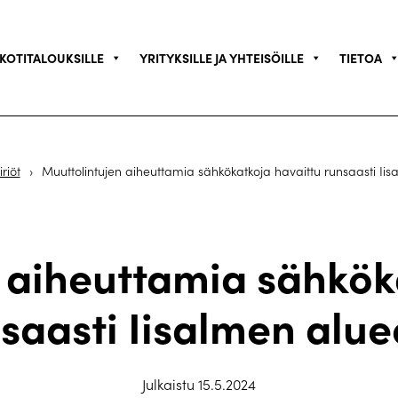
KOTITALOUKSILLE
YRITYKSILLE JA YHTEISÖILLE
TIETOA
riöt
›
Muuttolintujen aiheuttamia sähkökatkoja havaittu runsaasti Iis
 aiheuttamia sähkök
saasti Iisalmen alue
Julkaistu 15.5.2024