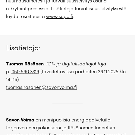
huumausainetesti ja turvallisuusselvitys osana
rekrytointiprosessia. Lisätietoja turvallisuusselvityksestä
löydät osoitteesta
www.supo.fi
.
Lisätietoja:
Tuomas Räsänen
,
ICT- ja digitalisaatiojohtaja
p.
050 590 3319
(tavoitettavissa parhaiten 26.11.2025 klo
14–16)
tuomas.rasanen@savonvoima.fi
Savon Voima
on monipuolisia energiapalveluita
tarjoava energiakonserni ja Itä-Suomen tunnetuin