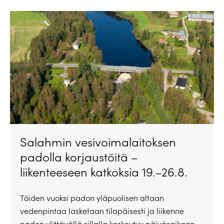
Salahmin vesivoimalaitoksen
padolla korjaustöitä –
liikenteeseen katkoksia 19.–26.8.
Töiden vuoksi padon yläpuolisen altaan
vedenpintaa lasketaan tilapäisesti ja liikenne
padon ylittävällä sillalla keskeytyy päiväsaikaan.