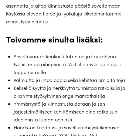
asennetta ja aitoa kiinnostusta päästä soveltamaan
käytössä olevaa tietoa ja työkaluja liiketoimintamme
menestyksen tueksi.
Toivomme sinulta lisäksi:
Soveltuvaa korkeakoulututkintoa ja/tai vahvaa
työhistoriaa aihepiiristä. Voit olla myös opintojesi
loppumetreillä
Valmiutta ja intoa oppia sekä kehittää omia taitoja
Kekseliäisyyttä ja herkkyyttä tunnistaa ratkaisuja ja
olla yhteistyökykyinen ongelmanratkaisija
Ymmärrystä ja kiinnostusta dataan ja sen
järjestelmälliseen kehittämiseen aina ratkaisun
ideoinnista tuotantoon asti
Hands-on koodaus- ja sovelluskehityskokemusta,
esimerkiksi PySpark, SQL, Python, .Net