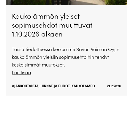
Kaukolämmön yleiset
sopimusehdot muuttuvat
1.10.2026 alkaen
Tässä tiedotteessa kerromme Savon Voiman Oyj:n
kaukolämmön yleisiin sopimusehtoihin tehdyt
keskeisimmät muutokset.
Lue lisää
AJANKOHTAISTA
,
HINNAT JA EHDOT
,
KAUKOLÄMPÖ
21.7.2026