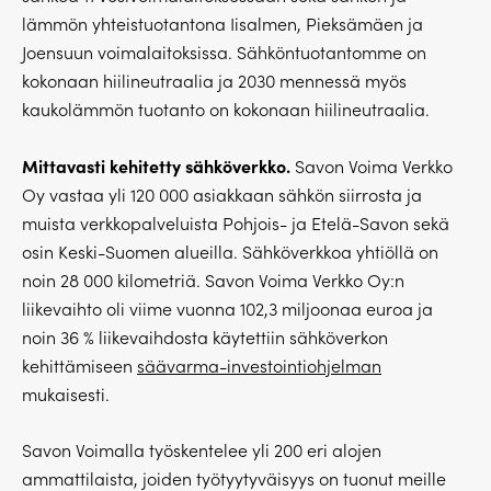
lämmön yhteistuotantona Iisalmen, Pieksämäen ja
Joensuun voimalaitoksissa. Sähköntuotantomme on
kokonaan hiilineutraalia ja 2030 mennessä myös
kaukolämmön tuotanto on kokonaan hiilineutraalia.
Mittavasti kehitetty sähköverkko.
Savon Voima Verkko
Oy vastaa yli 120 000 asiakkaan sähkön siirrosta ja
muista verkkopalveluista Pohjois- ja Etelä-Savon sekä
osin Keski-Suomen alueilla. Sähköverkkoa yhtiöllä on
noin 28 000 kilometriä. Savon Voima Verkko Oy:n
liikevaihto oli viime vuonna 102,3 miljoonaa euroa ja
noin 36 % liikevaihdosta käytettiin sähköverkon
kehittämiseen
säävarma-investointiohjelman
mukaisesti.
Savon Voimalla työskentelee yli 200 eri alojen
ammattilaista, joiden työtyytyväisyys on tuonut meille