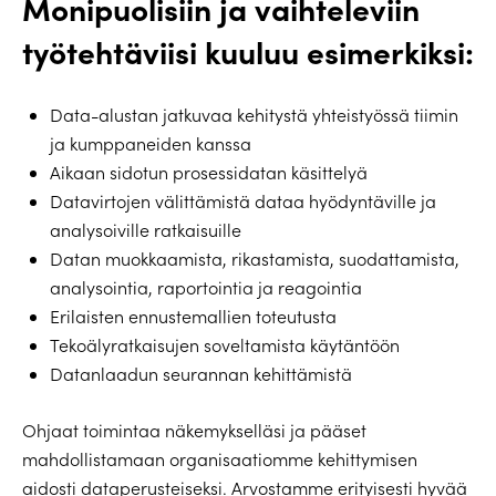
Monipuolisiin ja vaihteleviin
työtehtäviisi kuuluu esimerkiksi:
Data-alustan jatkuvaa kehitystä yhteistyössä tiimin
ja kumppaneiden kanssa
Aikaan sidotun prosessidatan käsittelyä
Datavirtojen välittämistä dataa hyödyntäville ja
analysoiville ratkaisuille
Datan muokkaamista, rikastamista, suodattamista,
analysointia, raportointia ja reagointia
Erilaisten ennustemallien toteutusta
Tekoälyratkaisujen soveltamista käytäntöön
Datanlaadun seurannan kehittämistä
Ohjaat toimintaa näkemykselläsi ja pääset
mahdollistamaan organisaatiomme kehittymisen
aidosti dataperusteiseksi. Arvostamme erityisesti hyvää