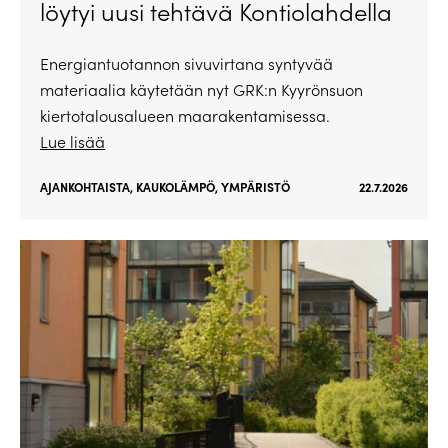
löytyi uusi tehtävä Kontiolahdella
Energiantuotannon sivuvirtana syntyvää
materiaalia käytetään nyt GRK:n Kyyrönsuon
kiertotalousalueen maarakentamisessa.
Lue lisää
AJANKOHTAISTA
,
KAUKOLÄMPÖ
,
YMPÄRISTÖ
22.7.2026