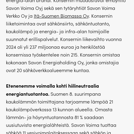
energia-alan brändi. Konsernin muodostavat emoyhtiö
Savon Voima Oyj sekä sen tytäryhtiöt Savon Voima
Verkko Oy ja
Itä-Suomen Biomassa Oy
. Konsernin
liiketoimintaa ovat sähkönsiirto, sähköntuotanto,
kaukolämpö ja energia- ja infra-alan toimijoille
suunnatut erillispalvelut. Konsernin liikevaihto vuonna
2024 oli yli 237 miljoonaa euroa ja henkilöstöä
konsernissa työskentelee noin 215. Konsernin omistaa
kokonaan Savon Energiaholding Oy, jonka omistajia
ovat 20 sähköverkkoalueemme kuntaa.
Etenenemme voimalla kohti hiilineutraalia
energiantuotantoa.
Suomen 8. suurimpana
kaukolämmön toimittajana tarjoamme lämpöä 21
kaukolämpöverkossa 13 kunnan alueella. Omasta
lämmön- ja höyryntuotannosta 81 % saadaan
uusiutuvista energialähteistä. Savon Voima tuottaa
sähköä 11 vesivoimalaitoksessaan sekä sähkön ja