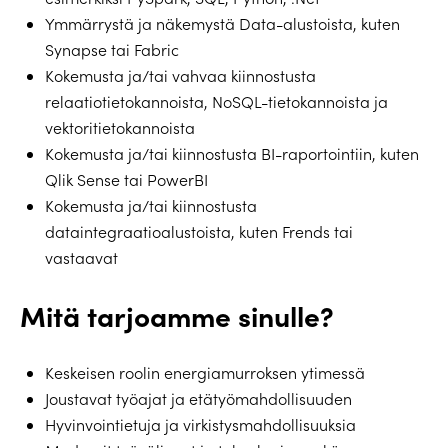
Ymmärrystä ja näkemystä Data-alustoista, kuten
Synapse tai Fabric
Kokemusta ja/tai vahvaa kiinnostusta
relaatiotietokannoista, NoSQL-tietokannoista ja
vektoritietokannoista
Kokemusta ja/tai kiinnostusta BI-raportointiin, kuten
Qlik Sense tai PowerBI
Kokemusta ja/tai kiinnostusta
dataintegraatioalustoista, kuten Frends tai
vastaavat
Mitä tarjoamme sinulle?
Keskeisen roolin energiamurroksen ytimessä
Joustavat työajat ja etätyömahdollisuuden
Hyvinvointietuja ja virkistysmahdollisuuksia