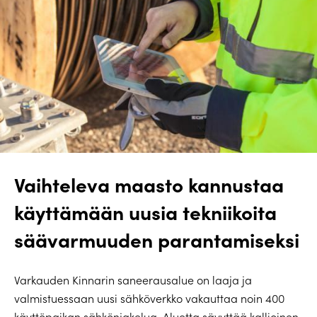
Vaihteleva maasto kannustaa
käyttämään uusia tekniikoita
säävarmuuden parantamiseksi
Varkauden Kinnarin saneerausalue on laaja ja
valmistuessaan uusi sähköverkko vakauttaa noin 400
käyttöpaikan sähkönjakelua. Aluetta sävyttää kallioinen