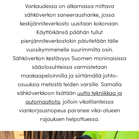
Varkaudessa on alkamassa mittava
sähköverkon saneeraushanke, jossa
keskijänniteverkosto uusitaan kokonaan.
Käyttöikänsä päähän tullut
pienjänniteverkostokin päivitetään tälle
vuosikymmenelle suurimmilta osin.
Sähköverkon kestävyys Suomen moninaisissa
sääolosuhteissa varmistetaan
maakaapeloinnilla ja siirtämällä johto-
osuuksia metsistä teiden varsille. Samalla
sähköverkkoon lisätään
uutta tekniikkaa ja
automaatiota
, jolloin vikatilanteissa
viankorjausnopeus paranee vika-alueen
rajauksen helpottuessa.