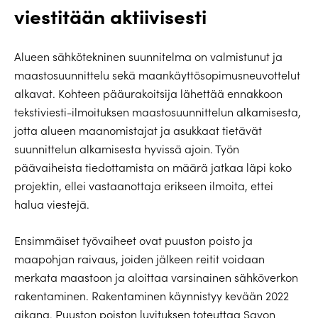
viestitään aktiivisesti
Alueen sähkötekninen suunnitelma on valmistunut ja
maastosuunnittelu sekä maankäyttösopimusneuvottelut
alkavat. Kohteen pääurakoitsija lähettää ennakkoon
tekstiviesti-ilmoituksen maastosuunnittelun alkamisesta,
jotta alueen maanomistajat ja asukkaat tietävät
suunnittelun alkamisesta hyvissä ajoin. Työn
päävaiheista tiedottamista on määrä jatkaa läpi koko
projektin, ellei vastaanottaja erikseen ilmoita, ettei
halua viestejä.
Ensimmäiset työvaiheet ovat puuston poisto ja
maapohjan raivaus, joiden jälkeen reitit voidaan
merkata maastoon ja aloittaa varsinainen sähköverkon
rakentaminen. Rakentaminen käynnistyy kevään 2022
aikana. Puuston poiston luvituksen toteuttaa Savon