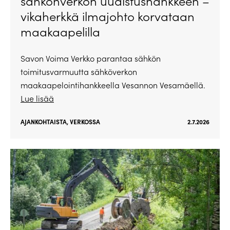
sähkönverkon uudistushankkeen –
vikaherkkä ilmajohto korvataan
maakaapelilla
Savon Voima Verkko parantaa sähkön
toimitusvarmuutta sähköverkon
maakaapelointihankkeella Vesannon Vesamäellä.
Lue lisää
AJANKOHTAISTA
,
VERKOSSA
2.7.2026