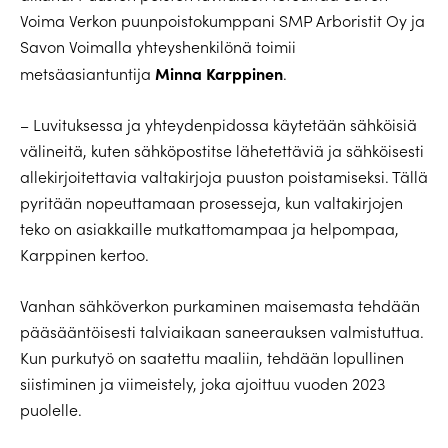
Voima Verkon puunpoistokumppani SMP Arboristit Oy ja
Savon Voimalla yhteyshenkilönä toimii
Minna Karppinen
metsäasiantuntija
.
– Luvituksessa ja yhteydenpidossa käytetään sähköisiä
välineitä, kuten sähköpostitse lähetettäviä ja sähköisesti
allekirjoitettavia valtakirjoja puuston poistamiseksi. Tällä
pyritään nopeuttamaan prosesseja, kun valtakirjojen
teko on asiakkaille mutkattomampaa ja helpompaa,
Karppinen kertoo.
Vanhan sähköverkon purkaminen maisemasta tehdään
pääsääntöisesti talviaikaan saneerauksen valmistuttua.
Kun purkutyö on saatettu maaliin, tehdään lopullinen
siistiminen ja viimeistely, joka ajoittuu vuoden 2023
puolelle.