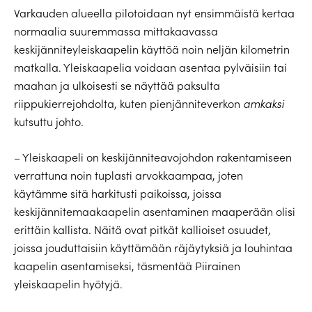
Varkauden alueella pilotoidaan nyt ensimmäistä kertaa
normaalia suuremmassa mittakaavassa
keskijänniteyleiskaapelin käyttöä noin neljän kilometrin
matkalla. Yleiskaapelia voidaan asentaa pylväisiin tai
maahan ja ulkoisesti se näyttää paksulta
riippukierrejohdolta, kuten pienjänniteverkon
amkaksi
kutsuttu johto.
– Yleiskaapeli on keskijänniteavojohdon rakentamiseen
verrattuna noin tuplasti arvokkaampaa, joten
käytämme sitä harkitusti paikoissa, joissa
keskijännitemaakaapelin asentaminen maaperään olisi
erittäin kallista. Näitä ovat pitkät kallioiset osuudet,
joissa jouduttaisiin käyttämään räjäytyksiä ja louhintaa
kaapelin asentamiseksi, täsmentää Piirainen
yleiskaapelin hyötyjä.