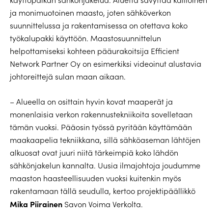
ja monimuotoinen maasto, joten sähköverkon
suunnittelussa ja rakentamisessa on otettava koko
työkalupakki käyttöön. Maastosuunnittelun
helpottamiseksi kohteen pääurakoitsija Efficient
Network Partner Oy on esimerkiksi videoinut alustavia
johtoreittejä sulan maan aikaan.
– Alueella on osittain hyvin kovat maaperät ja
monenlaisia verkon rakennustekniikoita sovelletaan
tämän vuoksi. Pääosin työssä pyritään käyttämään
maakaapelia tekniikkana, sillä sähköaseman lähtöjen
alkuosat ovat juuri niitä tärkeimpiä koko lähdön
sähkönjakelun kannalta. Uusia ilmajohtoja joudumme
maaston haasteellisuuden vuoksi kuitenkin myös
rakentamaan tällä seudulla, kertoo projektipäällikkö
Mika Piirainen
Savon Voima Verkolta.