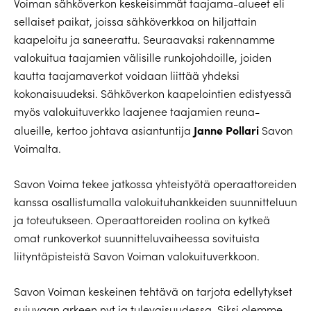
Voiman sähköverkon keskeisimmät taajama-alueet eli
sellaiset paikat, joissa sähköverkkoa on hiljattain
kaapeloitu ja saneerattu. Seuraavaksi rakennamme
valokuitua taajamien välisille runkojohdoille, joiden
kautta taajamaverkot voidaan liittää yhdeksi
kokonaisuudeksi. Sähköverkon kaapelointien edistyessä
myös valokuituverkko laajenee taajamien reuna-
Janne Pollari
alueille, kertoo johtava asiantuntija
Savon
Voimalta.
Savon Voima tekee jatkossa yhteistyötä operaattoreiden
kanssa osallistumalla valokuituhankkeiden suunnitteluun
ja toteutukseen. Operaattoreiden roolina on kytkeä
omat runkoverkot suunnitteluvaiheessa sovituista
liityntäpisteistä Savon Voiman valokuituverkkoon.
Savon Voiman keskeinen tehtävä on tarjota edellytykset
sujuvaan arkeen nyt ja tulevaisuudessa. Siksi olemme