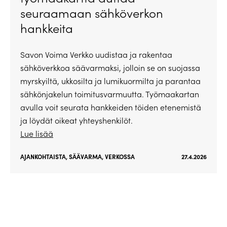
seuraamaan sähköverkon
hankkeita
Savon Voima Verkko uudistaa ja rakentaa
sähköverkkoa säävarmaksi, jolloin se on suojassa
myrskyiltä, ukkosilta ja lumikuormilta ja parantaa
sähkönjakelun toimitusvarmuutta. Työmaakartan
avulla voit seurata hankkeiden töiden etenemistä
ja löydät oikeat yhteyshenkilöt.
Lue lisää
AJANKOHTAISTA
,
SÄÄVARMA
,
VERKOSSA
27.4.2026