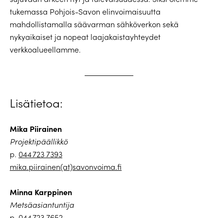
tukemassa Pohjois-Savon elinvoimaisuutta
mahdollistamalla säävarman sähköverkon sekä
nykyaikaiset ja nopeat laajakaistayhteydet
verkkoalueellamme.
Lisätietoa:
Mika Piirainen
Projektipäällikkö
p.
044 723 7393
mika.piirainen(at)savonvoima.fi
Minna Karppinen
Metsäasiantuntija
p.
044 723 7652