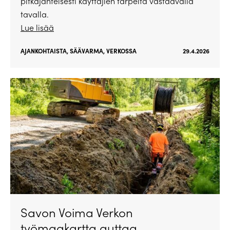
pitkäjänteisesti käyttäjien tarpeita vastaavalla
tavalla.
Lue lisää
AJANKOHTAISTA
,
SÄÄVARMA
,
VERKOSSA
29.4.2026
Savon Voima Verkon
työmaakartta auttaa