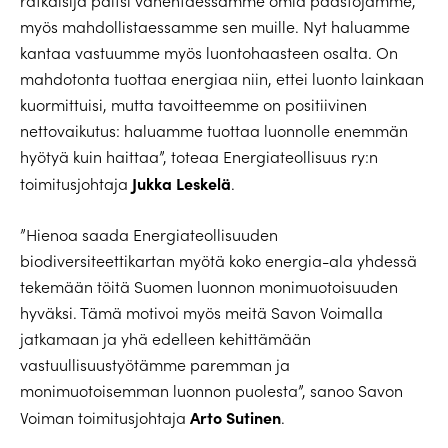
ratkaisija paitsi vähentäessämme omia päästöjämme,
myös mahdollistaessamme sen muille. Nyt haluamme
kantaa vastuumme myös luontohaasteen osalta. On
mahdotonta tuottaa energiaa niin, ettei luonto lainkaan
kuormittuisi, mutta tavoitteemme on positiivinen
nettovaikutus: haluamme tuottaa luonnolle enemmän
hyötyä kuin haittaa”, toteaa Energiateollisuus ry:n
Jukka Leskelä
toimitusjohtaja
.
”Hienoa saada Energiateollisuuden
biodiversiteettikartan myötä koko energia-ala yhdessä
tekemään töitä Suomen luonnon monimuotoisuuden
hyväksi. Tämä motivoi myös meitä Savon Voimalla
jatkamaan ja yhä edelleen kehittämään
vastuullisuustyötämme paremman ja
monimuotoisemman luonnon puolesta”, sanoo Savon
Arto Sutinen
Voiman toimitusjohtaja
.