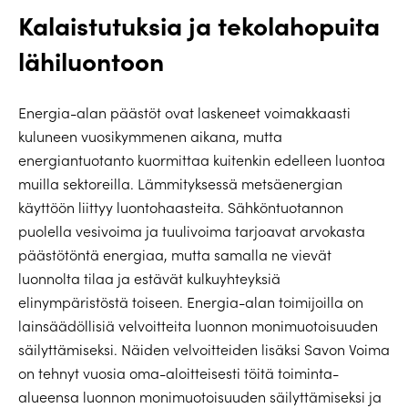
Kalaistutuksia ja tekolahopuita
lähiluontoon
Energia-alan päästöt ovat laskeneet voimakkaasti
kuluneen vuosikymmenen aikana, mutta
energiantuotanto kuormittaa kuitenkin edelleen luontoa
muilla sektoreilla. Lämmityksessä metsäenergian
käyttöön liittyy luontohaasteita. Sähköntuotannon
puolella vesivoima ja tuulivoima tarjoavat arvokasta
päästötöntä energiaa, mutta samalla ne vievät
luonnolta tilaa ja estävät kulkuyhteyksiä
elinympäristöstä toiseen. Energia-alan toimijoilla on
lainsäädöllisiä velvoitteita luonnon monimuotoisuuden
säilyttämiseksi. Näiden velvoitteiden lisäksi Savon Voima
on tehnyt vuosia oma-aloitteisesti töitä toiminta-
alueensa luonnon monimuotoisuuden säilyttämiseksi ja