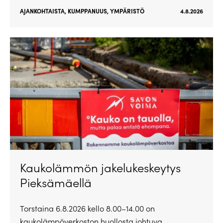
AJANKOHTAISTA
,
KUMPPANUUS
,
YMPÄRISTÖ
4.8.2026
Kaukolämmön jakelukeskeytys
Pieksämäellä
Torstaina 6.8.2026 kello 8.00–14.00 on
kaukolämpöverkoston huollosta johtuva