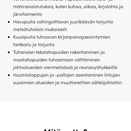
mätirasiaistutuksia, kuten kuhaa, siikaa, kirjolohta ja
järvitaimenta
Havupuita vahingoittavan juurikäävän torjunta
metsätuholain mukaisesti
Kuusipuita tuhoavan kirjanpainajaesiintymien
tarkkailu ja torjunta
Tuhansien tekolahopuiden rakentaminen ja
maalahopuiden tuhoamisen välttäminen
johtoalueiden vierimetsässä ja reunavyöhykkeillä
Huomiolappujen ja -pallojen asentaminen lintujen
suosimien alueiden ja muuttoreittien sähköjohtoihin