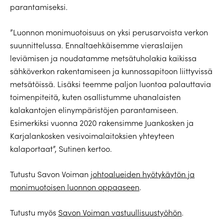
parantamiseksi.
”Luonnon monimuotoisuus on yksi perusarvoista verkon
suunnittelussa. Ennaltaehkäisemme vieraslaijen
leviämisen ja noudatamme metsätuholakia kaikissa
sähköverkon rakentamiseen ja kunnossapitoon liittyvissä
metsätöissä. Lisäksi teemme paljon luontoa palauttavia
toimenpiteitä, kuten osallistumme uhanalaisten
kalakantojen elinympäristöjen parantamiseen.
Esimerkiksi vuonna 2020 rakensimme Juankosken ja
Karjalankosken vesivoimalaitoksien yhteyteen
kalaportaat”, Sutinen kertoo.
Tutustu Savon Voiman
johtoalueiden hyötykäytön ja
monimuotoisen luonnon oppaaseen
.
Tutustu myös
Savon Voiman vastuullisuustyöhön
.