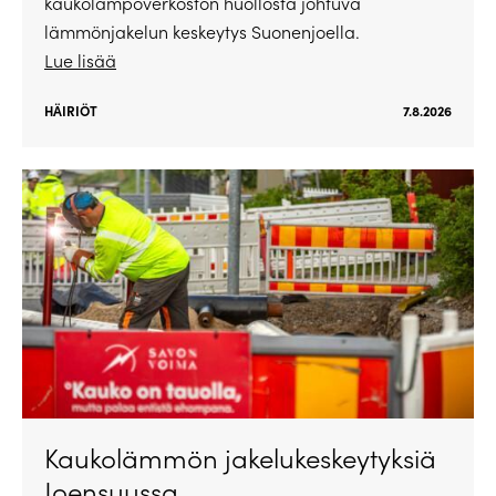
kaukolämpöverkoston huollosta johtuva
lämmönjakelun keskeytys Suonenjoella.
Lue lisää
HÄIRIÖT
7.8.2026
Kaukolämmön jakelukeskeytyksiä
Joensuussa