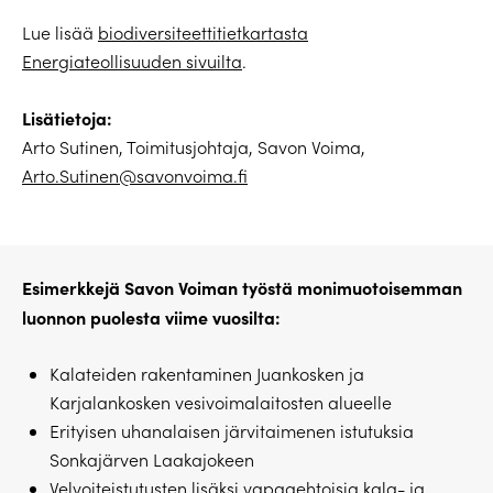
Lue lisää
biodiversiteettitietkartasta
Energiateollisuuden sivuilta
.
Lisätietoja:
Arto Sutinen, Toimitusjohtaja, Savon Voima,
Arto.Sutinen@savonvoima.fi
Esimerkkejä Savon Voiman työstä monimuotoisemman
luonnon puolesta viime vuosilta:
Kalateiden rakentaminen Juankosken ja
Karjalankosken vesivoimalaitosten alueelle
Erityisen uhanalaisen järvitaimenen istutuksia
Sonkajärven Laakajokeen
Velvoiteistutusten lisäksi vapaaehtoisia kala- ja