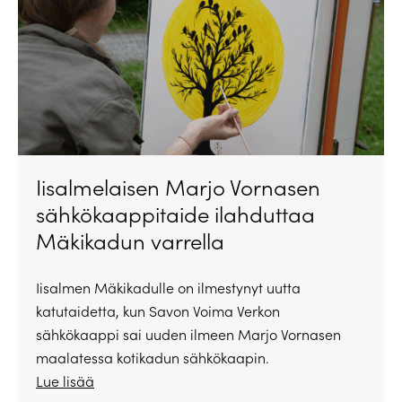
Iisalmelaisen Marjo Vornasen
sähkökaappitaide ilahduttaa
Mäkikadun varrella
Iisalmen Mäkikadulle on ilmestynyt uutta
katutaidetta, kun Savon Voima Verkon
sähkökaappi sai uuden ilmeen Marjo Vornasen
maalatessa kotikadun sähkökaapin.
Lue lisää