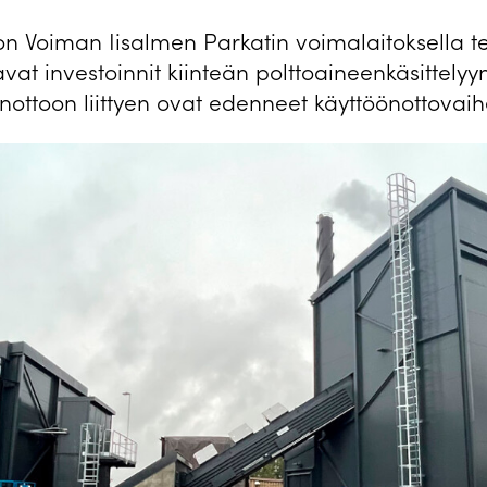
n Voiman Iisalmen Parkatin voimalaitoksella t
avat investoinnit kiinteän polttoaineenkäsittelyyn
nottoon liittyen ovat edenneet käyttöönottovai