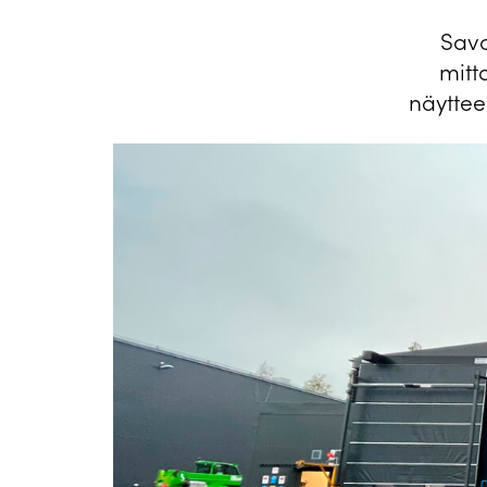
Savo
mitt
näyttee