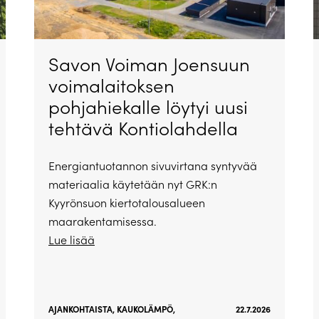
Savon Voiman Joensuun
voimalaitoksen
pohjahiekalle löytyi uusi
tehtävä Kontiolahdella
Energiantuotannon sivuvirtana syntyvää
materiaalia käytetään nyt GRK:n
Kyyrönsuon kiertotalousalueen
maarakentamisessa.
Lue lisää
AJANKOHTAISTA
,
KAUKOLÄMPÖ
,
22.7.2026