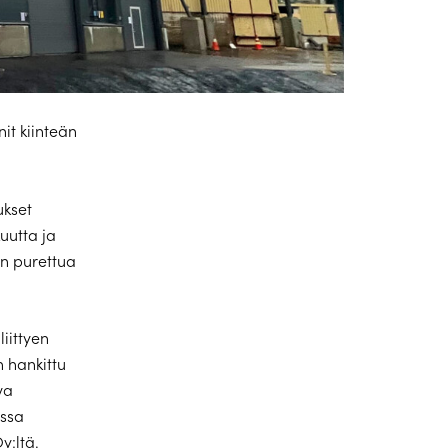
it kiinteän
ukset
uutta ja
an purettua
iittyen
n hankittu
va
issa
y:ltä
.