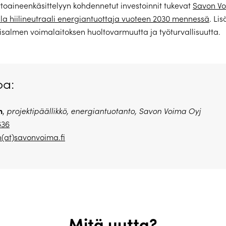
ttoaineenkäsittelyyn kohdennetut investoinnit tukevat
Savon V
lla hiilineutraali energiantuottaja vuoteen 2030 mennessä
. Lis
isalmen voimalaitoksen huoltovarmuutta ja työturvallisuutta.
oa:
n
,
projektipäällikkö, energiantuotanto, Savon Voima Oyj
636
(at)savonvoima.fi
Mitä uutta?