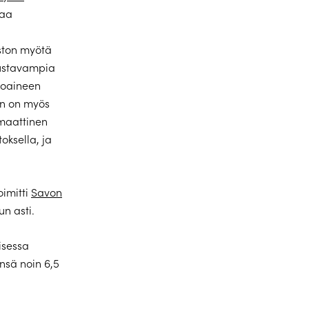
taa
iston myötä
dustavampia
ttoaineen
en on myös
maattinen
oksella, ja
imitti
Savon
n asti.
isessa
nsä noin 6,5