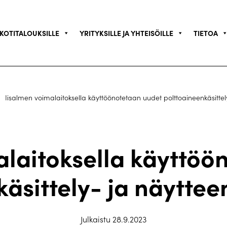
KOTITALOUKSILLE
YRITYKSILLE JA YHTEISÖILLE
TIETOA
Iisalmen voimalaitoksella käyttöönotetaan uudet polttoaineenkäsittely
alaitoksella käyttöö
äsittely- ja näyttee
Julkaistu 28.9.2023