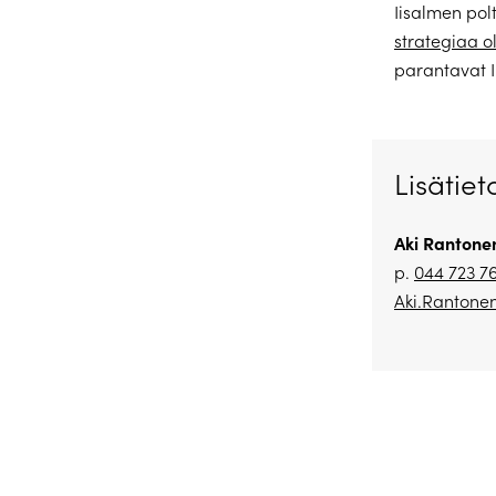
Iisalmen pol
strategiaa o
parantavat I
Lisätiet
Aki Rantone
p.
044 723 7
Aki.Rantonen