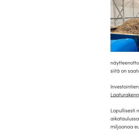
näytteenotto
siitä on saa
Investointi
Laaturakenn
Lopullisesti
aikataulussa
miljoonaa e