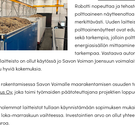
Robotti nopeuttaa ja tehos
polttoaineen näytteenottoa
merkittävästi. Uuden laitte
polttoainenäytteet ovat e
sekä tarkempia, jolloin pol
energiasisällön mittaamin
tarkempaa. Vastaava auto
laitteisto on ollut käytössä jo Savon Voiman Joensuun voimalait
tu hyviä kokemuksia.
en rakentamisessa Savon Voimalle maarakentamisen osuuden to
us Oy
, joka toimi työmaiden päätoteuttajana projektien loppuu
 molemmat laitteistot tullaan käynnistämään sopimuksen muka
 loka-marraskuun vaihteessa. Investointien arvo on ollut yhtee
uroa.