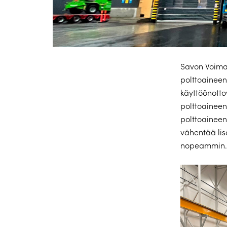
Savon Voiman
polttoaineen
käyttöönott
polttoaineen
polttoaineen
vähentää lis
nopeammin.