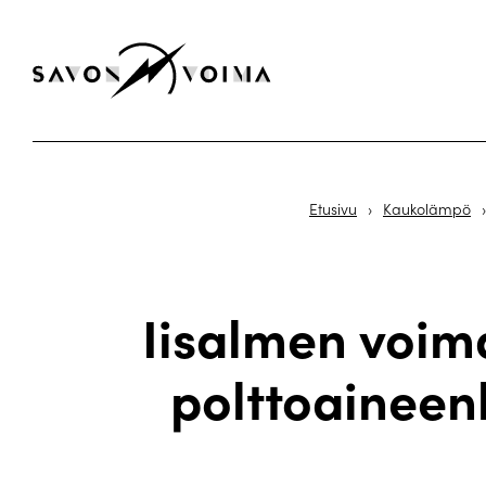
Etusivu
›
Kaukolämpö
›
Iisalmen voim
polttoaineenk