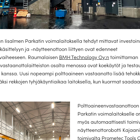
 Iisalmen Parkatin voimalaitoksella tehdyt mittavat investoinn
käsittelyyn ja -näytteenottoon liittyen ovat edenneet
ovaiheeseen. Raumalaisen
BMH Technology Oy:n
toimittaman
vastaanottolaitteiston osalta menossa ovat koekäytöt ja testa
 kanssa. Uusi nopeampi polttoaineen vastaanotto lisää tehokk
äksi rekkojen tyhjäkäyntiaikaa laitoksella, kun kuormat saada
Polttoaineenvastaanottoon l
Parkatin voimalaitokselle o
myös automaattisesti toimi
näytteenottorobotti Kajaan
toimivalta
Prometec Tools O