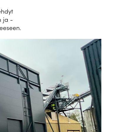
ehdyt
 ja -
heeseen.