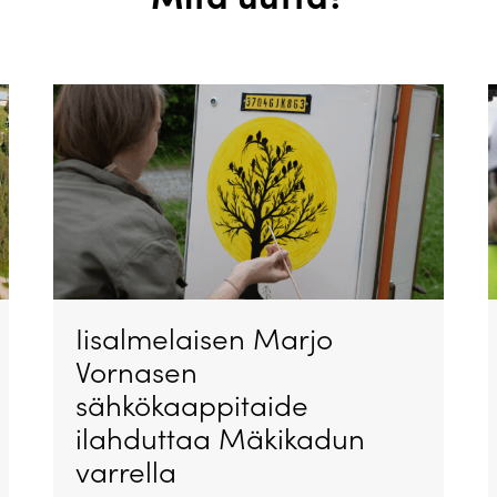
Iisalmelaisen Marjo
Vornasen
sähkökaappitaide
ilahduttaa Mäkikadun
varrella