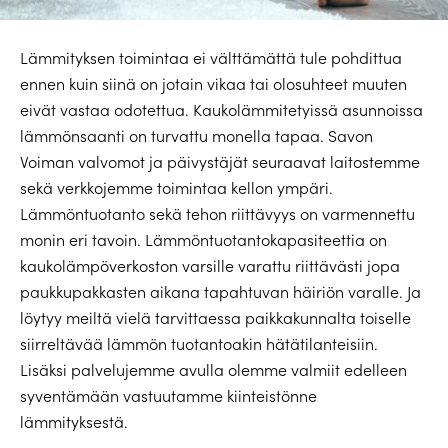
Lämmityksen toimintaa ei välttämättä tule pohdittua
ennen kuin siinä on jotain vikaa tai olosuhteet muuten
eivät vastaa odotettua. Kaukolämmitetyissä asunnoissa
lämmönsaanti on turvattu monella tapaa. Savon
Voiman valvomot ja päivystäjät seuraavat laitostemme
sekä verkkojemme toimintaa kellon ympäri.
Lämmöntuotanto sekä tehon riittävyys on varmennettu
monin eri tavoin. Lämmöntuotantokapasiteettia on
kaukolämpöverkoston varsille varattu riittävästi jopa
paukkupakkasten aikana tapahtuvan häiriön varalle. Ja
löytyy meiltä vielä tarvittaessa paikkakunnalta toiselle
siirreltävää lämmön tuotantoakin hätätilanteisiin.
Lisäksi palvelujemme avulla olemme valmiit edelleen
syventämään vastuutamme kiinteistönne
lämmityksestä.