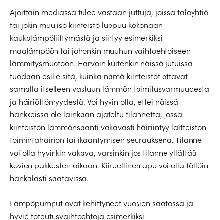
Ajoittain mediassa tulee vastaan juttuja, joissa taloyhtiö
tai jokin muu iso kiinteistö luopuu kokonaan
kaukolämpöliittymästä ja siirtyy esimerkiksi
maalämpöön tai johonkin muuhun vaihtoehtoiseen
lämmitysmuotoon. Harvoin kuitenkin näissä jutuissa
tuodaan esille sitä, kuinka nämä kiinteistöt ottavat
samalla itselleen vastuun lämmön toimitusvarmuudesta
ja häiriöttömyydestä. Voi hyvin olla, ettei näissä
hankkeissa ole lainkaan ajateltu tilannetta, jossa
kiinteistön lämmönsaanti vakavasti häiriintyy laitteiston
toimintahäiriön tai ikääntymisen seurauksena. Tilanne
voi olla hyvinkin vakava, varsinkin jos tilanne yllättää
kovien pakkasten aikaan. Kiireellinen apu voi olla tällöin
hankalasti saatavissa.
Lämpöpumput ovat kehittyneet vuosien saatossa ja
hyviä toteutusvaihtoehtoja esimerkiksi