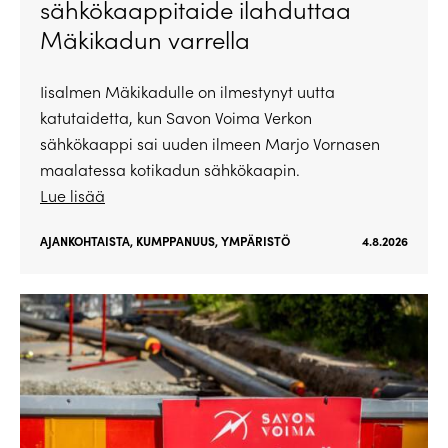
sähkökaappitaide ilahduttaa
Mäkikadun varrella
Iisalmen Mäkikadulle on ilmestynyt uutta
katutaidetta, kun Savon Voima Verkon
sähkökaappi sai uuden ilmeen Marjo Vornasen
maalatessa kotikadun sähkökaapin.
Lue lisää
AJANKOHTAISTA
,
KUMPPANUUS
,
YMPÄRISTÖ
4.8.2026