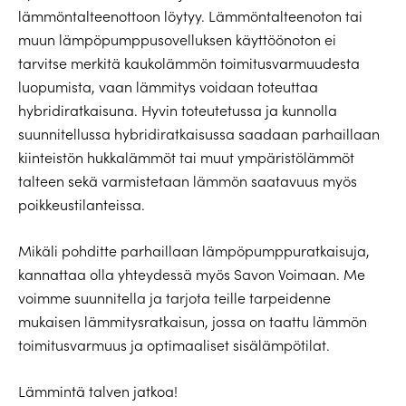
lämmöntalteenottoon löytyy. Lämmöntalteenoton tai
muun lämpöpumppusovelluksen käyttöönoton ei
tarvitse merkitä kaukolämmön toimitusvarmuudesta
luopumista, vaan lämmitys voidaan toteuttaa
hybridiratkaisuna. Hyvin toteutetussa ja kunnolla
suunnitellussa hybridiratkaisussa saadaan parhaillaan
kiinteistön hukkalämmöt tai muut ympäristölämmöt
talteen sekä varmistetaan lämmön saatavuus myös
poikkeustilanteissa.
Mikäli pohditte parhaillaan lämpöpumppuratkaisuja,
kannattaa olla yhteydessä myös Savon Voimaan. Me
voimme suunnitella ja tarjota teille tarpeidenne
mukaisen lämmitysratkaisun, jossa on taattu lämmön
toimitusvarmuus ja optimaaliset sisälämpötilat.
Lämmintä talven jatkoa!