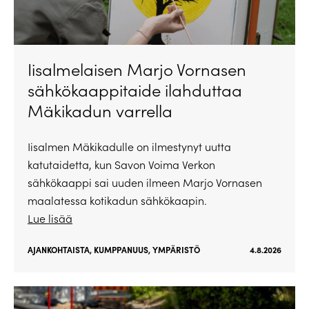
Iisalmelaisen Marjo Vornasen
sähkökaappitaide ilahduttaa
Mäkikadun varrella
Iisalmen Mäkikadulle on ilmestynyt uutta
katutaidetta, kun Savon Voima Verkon
sähkökaappi sai uuden ilmeen Marjo Vornasen
maalatessa kotikadun sähkökaapin.
Lue lisää
AJANKOHTAISTA
,
KUMPPANUUS
,
YMPÄRISTÖ
4.8.2026