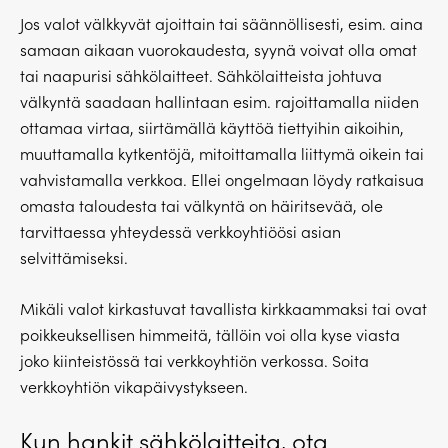
Jos valot välkkyvät ajoittain tai säännöllisesti, esim. aina
samaan aikaan vuorokaudesta, syynä voivat olla omat
tai naapurisi sähkölaitteet. Sähkölaitteista johtuva
välkyntä saadaan hallintaan esim. rajoittamalla niiden
ottamaa virtaa, siirtämällä käyttöä tiettyihin aikoihin,
muuttamalla kytkentöjä, mitoittamalla liittymä oikein tai
vahvistamalla verkkoa. Ellei ongelmaan löydy ratkaisua
omasta taloudesta tai välkyntä on häiritsevää, ole
tarvittaessa yhteydessä verkkoyhtiöösi asian
selvittämiseksi.
Mikäli valot kirkastuvat tavallista kirkkaammaksi tai ovat
poikkeuksellisen himmeitä, tällöin voi olla kyse viasta
joko kiinteistössä tai verkkoyhtiön verkossa. Soita
verkkoyhtiön vikapäivystykseen.
Kun hankit sähkölaitteita, ota