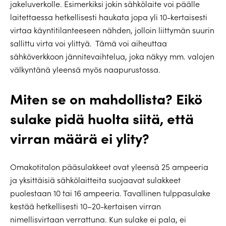
jakeluverkolle. Esimerkiksi jokin sähkölaite voi päälle
laitettaessa hetkellisesti haukata jopa yli 10-kertaisesti
virtaa käyntitilanteeseen nähden, jolloin liittymän suurin
sallittu virta voi ylittyä.
Tämä voi aiheuttaa
sähköverkkoon jännitevaihtelua, joka näkyy mm. valojen
välkyntänä yleensä myös naapurustossa.
Miten se on mahdollista? Eikö
sulake pidä huolta siitä, että
virran määrä ei ylity?
Omakotitalon pääsulakkeet ovat yleensä 25 ampeeria
ja yksittäisiä sähkölaitteita suojaavat sulakkeet
puolestaan 10 tai 16 ampeeria. Tavallinen tulppasulake
kestää hetkellisesti 10–20-kertaisen virran
nimellisvirtaan verrattuna. Kun sulake ei pala, ei