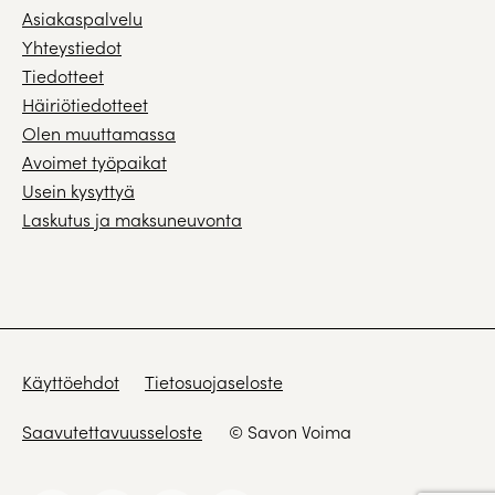
Asiakaspalvelu
Yhteystiedot
Tiedotteet
Häiriötiedotteet
Olen muuttamassa
Avoimet työpaikat
Usein kysyttyä
Laskutus ja maksuneuvonta
Käyttöehdot
Tietosuojaseloste
Saavutettavuusseloste
© Savon Voima