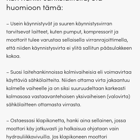
huomioon tämä:
– Usein käynnistyvät ja suuren käynnistysvirran
tarvitsevat laitteet, kuten pumput, kompressorit ja
moottorit tulee varustaa sellaisella virranrajoittimella,
että niiden käynnistysvirta ei ylitä sallitun pääsulakkeen
kokoa.
– Suosi laitehankinnoissa kolmivaiheisia eli voimavirtaa
käyttäviä sähkölaitteita. Niiden ottama virta jakaantuu
kolmelle vaiheelle ja on siksi suuruudeltaan karkeasti
kolmasosa vastaavantehoisen yksivaiheisen (valovirta)
sähkölaitteen ottamasta virrasta.
– Ostaessasi klapikonetta, hanki aina sellainen, jossa
moottori käy jatkuvasti ja halkaisua ohjataan vain
hydrauliikkavivuilla. Jos klapikoneen moottori