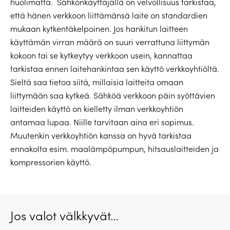
huolimatta.
Sähkönkäyttäjällä on velvollisuus tarkistaa,
että hänen verkkoon liittämänsä laite on standardien
mukaan kytkentäkelpoinen. Jos hankitun laitteen
käyttämän virran määrä on suuri verrattuna liittymän
kokoon tai se kytkeytyy verkkoon usein, kannattaa
tarkistaa ennen laitehankintaa sen käyttö verkkoyhtiöltä.
Sieltä saa tietoa siitä, millaisia laitteita omaan
liittymään saa kytkeä. Sähköä verkkoon päin syöttävien
laitteiden käyttö on kielletty ilman verkkoyhtiön
antamaa lupaa. Niille tarvitaan aina eri sopimus.
Muutenkin verkkoyhtiön kanssa on hyvä tarkistaa
ennakolta esim. maalämpöpumpun, hitsauslaitteiden ja
kompressorien käyttö.
Jos valot välkkyvät…