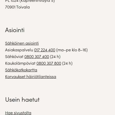
PL 1024 (Kapteeninväylä 5)
70901 Toivala
Asiointi
Sähköinen asiointi
Asiakaspalvelu
017 224 400
(ma–pe klo 8–16)
Sähköviat
0800 307 400
(24 h)
Kaukolämpöviat
0800 307 800
(24 h)
Sähkökatkokartta
Korvaukset häiriötilanteissa
Usein haetut
Hae sivustolta