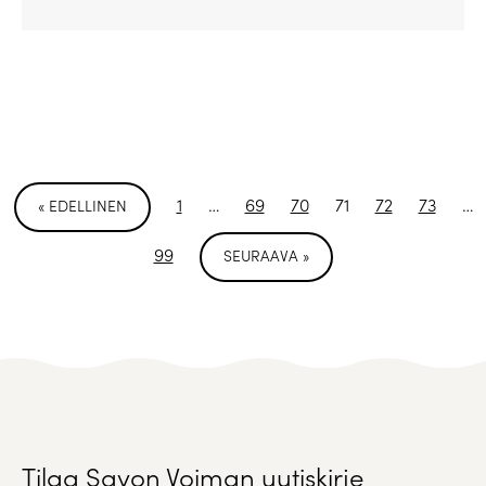
1
…
69
70
71
72
73
…
« EDELLINEN
99
SEURAAVA »
Tilaa Savon Voiman uutiskirje