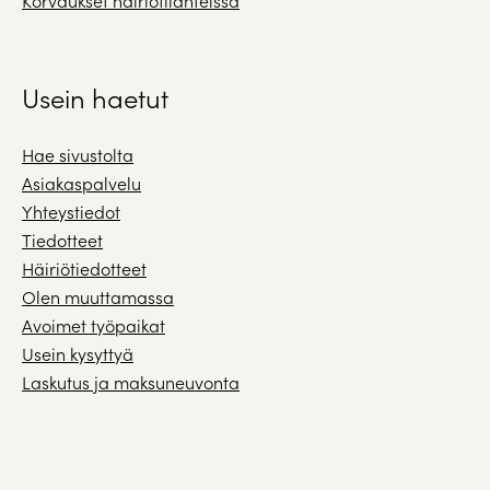
Korvaukset häiriötilanteissa
Usein haetut
Hae sivustolta
Asiakaspalvelu
Yhteystiedot
Tiedotteet
Häiriötiedotteet
Olen muuttamassa
Avoimet työpaikat
Usein kysyttyä
Laskutus ja maksuneuvonta