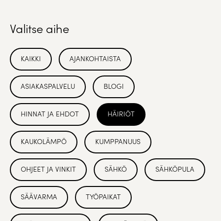
Valitse aihe
KAIKKI
AJANKOHTAISTA
ASIAKASPALVELU
BLOGI
HINNAT JA EHDOT
HÄIRIÖT
KAUKOLÄMPÖ
KUMPPANUUS
OHJEET JA VINKIT
SÄHKÖ
SÄHKÖPULA
SÄÄVARMA
TYÖPAIKAT