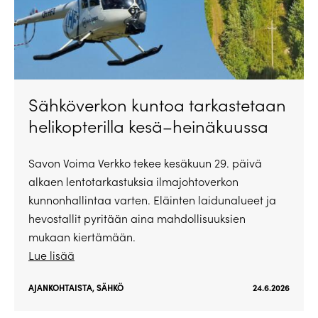
Sähköverkon kuntoa tarkastetaan
helikopterilla kesä–heinäkuussa
Savon Voima Verkko tekee kesäkuun 29. päivä
alkaen lentotarkastuksia ilmajohtoverkon
kunnonhallintaa varten. Eläinten laidunalueet ja
hevostallit pyritään aina mahdollisuuksien
mukaan kiertämään.
Lue lisää
AJANKOHTAISTA
,
SÄHKÖ
24.6.2026