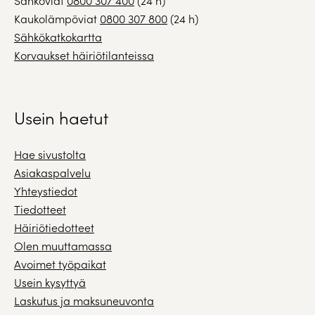
Sähköviat
0800 307 400
(24 h)
Kaukolämpöviat
0800 307 800
(24 h)
Sähkökatkokartta
Korvaukset häiriötilanteissa
Usein haetut
Hae sivustolta
Asiakaspalvelu
Yhteystiedot
Tiedotteet
Häiriötiedotteet
Olen muuttamassa
Avoimet työpaikat
Usein kysyttyä
Laskutus ja maksuneuvonta