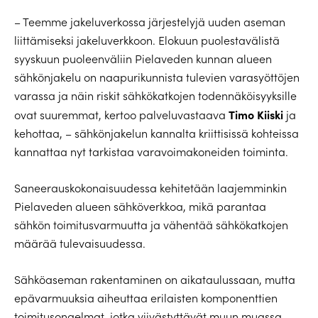
– Teemme jakeluverkossa järjestelyjä uuden aseman
liittämiseksi jakeluverkkoon. Elokuun puolestavälistä
syyskuun puoleenväliin Pielaveden kunnan alueen
sähkönjakelu on naapurikunnista tulevien varasyöttöjen
varassa ja näin riskit sähkökatkojen todennäköisyyksille
Timo Kiiski
ovat suuremmat, kertoo palveluvastaava
ja
kehottaa, – sähkönjakelun kannalta kriittisissä kohteissa
kannattaa nyt tarkistaa varavoimakoneiden toiminta.
Saneerauskokonaisuudessa kehitetään laajemminkin
Pielaveden alueen sähköverkkoa, mikä parantaa
sähkön toimitusvarmuutta ja vähentää sähkökatkojen
määrää tulevaisuudessa.
Sähköaseman rakentaminen on aikataulussaan, mutta
epävarmuuksia aiheuttaa erilaisten komponenttien
toimitusongelmat, jotka viivästyttävät muun muassa