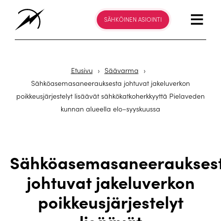
SÄHKÖINEN ASIOINTI
Etusivu
›
Säävarma
›
Sähköasemasaneerauksesta johtuvat jakeluverkon
poikkeusjärjestelyt lisäävät sähkökatkoherkkyyttä Pielaveden
kunnan alueella elo–syyskuussa
Sähköasemasaneeraukses
johtuvat jakeluverkon
poikkeusjärjestelyt