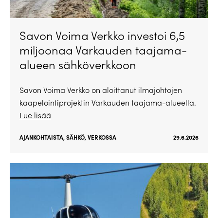
Savon Voima Verkko investoi 6,5
miljoonaa Varkauden taajama-
alueen sähköverkkoon
Savon Voima Verkko on aloittanut ilmajohtojen
kaapelointiprojektin Varkauden taajama-alueella.
Lue lisää
AJANKOHTAISTA
,
SÄHKÖ
,
VERKOSSA
29.6.2026