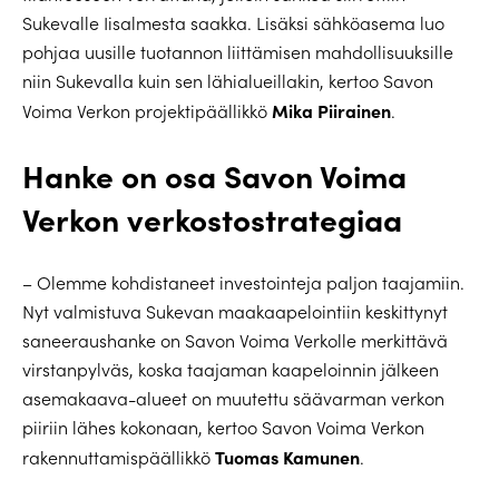
Sukevalle Iisalmesta saakka. Lisäksi sähköasema luo
pohjaa uusille tuotannon liittämisen mahdollisuuksille
niin Sukevalla kuin sen lähialueillakin, kertoo Savon
Mika Piirainen
Voima Verkon projektipäällikkö
.
Hanke on osa Savon Voima
Verkon verkostostrategiaa
– Olemme kohdistaneet investointeja paljon taajamiin.
Nyt valmistuva Sukevan maakaapelointiin keskittynyt
saneeraushanke on Savon Voima Verkolle merkittävä
virstanpylväs, koska taajaman kaapeloinnin jälkeen
asemakaava-alueet on muutettu säävarman verkon
piiriin lähes kokonaan, kertoo Savon Voima Verkon
Tuomas Kamunen
rakennuttamispäällikkö
.