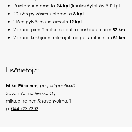
24 kpl
Puistomuuntamoita
(kaukokäytettäviä 11 kpl)
8 kpl
20 kV:n pylväsmuuntamoita
12 kpl
1 kV:n pylväsmuuntamoita
37 km
Vanhaa pienjänniteilmajohtoa purkautuu noin
51 km
Vanhaa keskijänniteilmajohtoa purkautuu noin
Lisätietoja:
Mika Piirainen
,
projektipäällikkö
Savon Voima Verkko Oy
mika.piirainen@savonvoima.fi
p.
044 723 7393