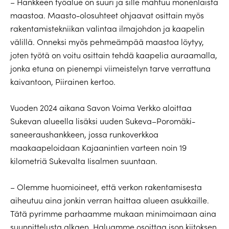
– Hankkeen työalue on suuri ja sille mahtuu monenlaista
maastoa. Maasto-olosuhteet ohjaavat osittain myös
rakentamistekniikan valintaa ilmajohdon ja kaapelin
välillä. Onneksi myös pehmeämpää maastoa löytyy,
joten työtä on voitu osittain tehdä kaapelia auraamalla,
jonka etuna on pienempi viimeistelyn tarve verrattuna
kaivantoon, Piirainen kertoo.
Vuoden 2024 aikana Savon Voima Verkko aloittaa
Sukevan alueella lisäksi uuden Sukeva–Poromäki-
saneeraushankkeen, jossa runkoverkkoa
maakaapeloidaan Kajaanintien varteen noin 19
kilometriä Sukevalta Iisalmen suuntaan.
– Olemme huomioineet, että verkon rakentamisesta
aiheutuu aina jonkin verran haittaa alueen asukkaille.
Tätä pyrimme parhaamme mukaan minimoimaan aina
suunnittelusta alkaen. Haluamme osoittaa ison kiitoksen