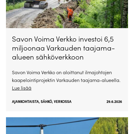
Savon Voima Verkko investoi 6,5
miljoonaa Varkauden taajama-
alueen sähköverkkoon
Savon Voima Verkko on aloittanut ilmajohtojen
kaapelointiprojektin Varkauden taajama-alueella.
Lue lisää
AJANKOHTAISTA
,
SÄHKÖ
,
VERKOSSA
29.6.2026