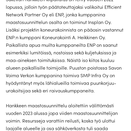
lopussa, jolloin työn päätoteuttajaksi valikoitui Efficient
Network Partner Oy eli ENP, jonka kumppanina
maastosuunnittelun osalta on toiminut Insplan Oy.
Lisäksi projektin koneurakoinnista on pääosin vastannut
ENP:n kumppani Koneurakointi A. Heikkinen Oy.
Paikallista apua muilta kumppaneilta ENP on saanut
esimerkiksi lumitöissä, nostoissa sekä kuljetuksissa ja
maa-aineksen toimituksissa. Näistä iso kiitos kuuluu
alueen paikallisille toimijoille. Puuston poistossa Savon
Voima Verkon kumppanina toimiva SMP Infra Oy on
hyödyntänyt myös lähialueilla toimivaa puunkorjuu-
urakoitsijaa sekä eri raivauskumppaneita.
Hankkeen maastosuunnittelu aloitettiin välittömästi
vuoden 2023 alussa jopa viiden maastosuunnittelijan
voimin. Resursseja varattiin reilusti, koska työ ulottui
laajalle alueelle ja osa sähköverkosta tuli saada