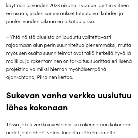
käyttöön jo vuoden 2023 aikana. Työalue jaettiin viiteen
eri osaan, joiden saneeraukset toteutuivat kahden ja
puolen vuoden aikana eri aikatauluissa.
– Yhtä näistä alueista on jouduttu valitettavasti
rajaamaan alun perin suunniteltua pienemmäksi, mutta
myös sen osalta suunnitelmat ovat tällä hetkellä hyvällä
mallilla, ja rakentaminen on tarkoitus suorittaa erillisenä
projektina valmiiksi hieman myöhäisempänä
ajankohtana, Piirainen kertoo.
Sukevan vanha verkko uusiutuu
lähes kokonaan
Tässä jakeluverkkoinvestoinnissa rakennetaan kokonaan
uudet johtolähdöt valmistuneelta sähköasemalta