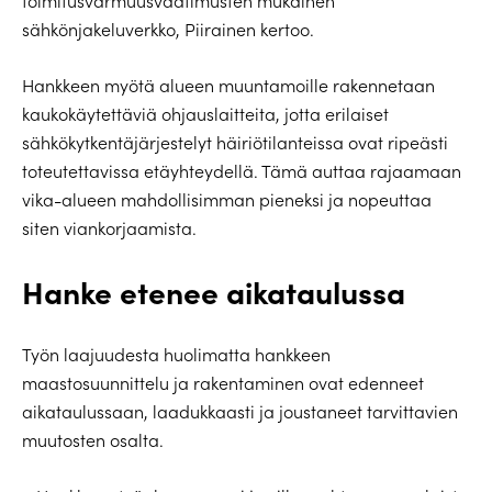
toimitusvarmuusvaatimusten mukainen
sähkönjakeluverkko, Piirainen kertoo.
Hankkeen myötä alueen muuntamoille rakennetaan
kaukokäytettäviä ohjauslaitteita, jotta erilaiset
sähkökytkentäjärjestelyt häiriötilanteissa ovat ripeästi
toteutettavissa etäyhteydellä. Tämä auttaa rajaamaan
vika-alueen mahdollisimman pieneksi ja nopeuttaa
siten viankorjaamista.
Hanke etenee aikataulussa
Työn laajuudesta huolimatta hankkeen
maastosuunnittelu ja rakentaminen ovat edenneet
aikataulussaan, laadukkaasti ja joustaneet tarvittavien
muutosten osalta.