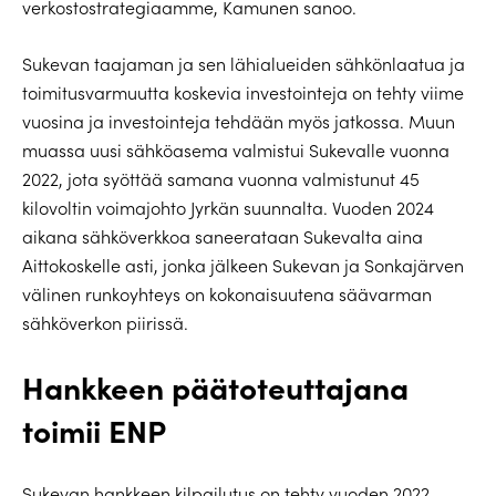
verkostostrategiaamme, Kamunen sanoo.
Sukevan taajaman ja sen lähialueiden sähkönlaatua ja
toimitusvarmuutta koskevia investointeja on tehty viime
vuosina ja investointeja tehdään myös jatkossa. Muun
muassa uusi sähköasema valmistui Sukevalle vuonna
2022, jota syöttää samana vuonna valmistunut 45
kilovoltin voimajohto Jyrkän suunnalta. Vuoden 2024
aikana sähköverkkoa saneerataan Sukevalta aina
Aittokoskelle asti, jonka jälkeen Sukevan ja Sonkajärven
välinen runkoyhteys on kokonaisuutena säävarman
sähköverkon piirissä.
Hankkeen päätoteuttajana
toimii ENP
Sukevan hankkeen kilpailutus on tehty vuoden 2022