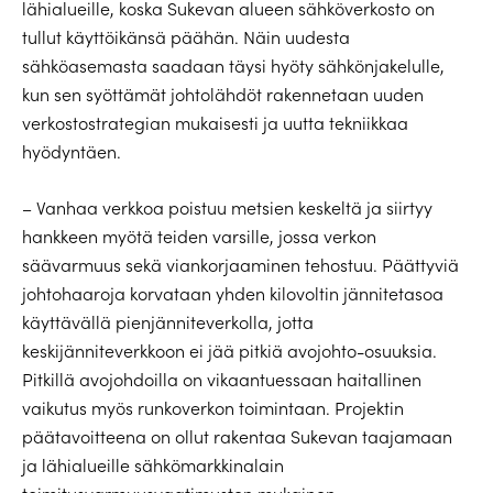
lähialueille, koska Sukevan alueen sähköverkosto on
tullut käyttöikänsä päähän. Näin uudesta
sähköasemasta saadaan täysi hyöty sähkönjakelulle,
kun sen syöttämät johtolähdöt rakennetaan uuden
verkostostrategian mukaisesti ja uutta tekniikkaa
hyödyntäen.
– Vanhaa verkkoa poistuu metsien keskeltä ja siirtyy
hankkeen myötä teiden varsille, jossa verkon
säävarmuus sekä viankorjaaminen tehostuu. Päättyviä
johtohaaroja korvataan yhden kilovoltin jännitetasoa
käyttävällä pienjänniteverkolla, jotta
keskijänniteverkkoon ei jää pitkiä avojohto-osuuksia.
Pitkillä avojohdoilla on vikaantuessaan haitallinen
vaikutus myös runkoverkon toimintaan. Projektin
päätavoitteena on ollut rakentaa Sukevan taajamaan
ja lähialueille sähkömarkkinalain