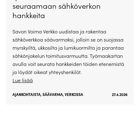
seuraamaan sähköverkon
hankkeita
Savon Voima Verkko uudistaa ja rakentaa
sähköverkkoa säävarmaksi, jolloin se on suojassa
myrskyiltä, ukkosilta ja lumikuormilta ja parantaa
sähkönjakelun toimitusvarmuutta. Työmaakartan
avulla voit seurata hankkeiden töiden etenemistä
ja löydät oikeat yhteyshenkilöt.
Lue lisää
AJANKOHTAISTA
,
SÄÄVARMA
,
VERKOSSA
27.4.2026