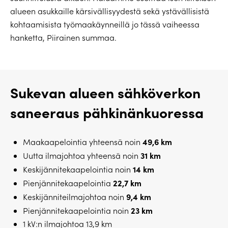
alueen asukkaille kärsivällisyydestä sekä ystävällisistä
kohtaamisista työmaakäynneillä jo tässä vaiheessa
hanketta, Piirainen summaa.
Sukevan alueen sähköverkon
saneeraus pähkinänkuoressa
49,6 km
Maakaapelointia yhteensä noin
31 km
Uutta ilmajohtoa yhteensä noin
14 km
Keskijännitekaapelointia noin
22,7 km
Pienjännitekaapelointia
9,4 km
Keskijänniteilmajohtoa noin
23 km
Pienjännitekaapelointia noin
1 kV:n ilmajohtoa 13,9 km