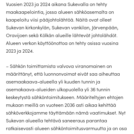
Vuosien 2023 ja 2024 aikana Sukevalla on tehty
maakaapelointia, jossa alueen sähköasemalta on
kaapeloitu viisi pääjohtolähtöä. Näitä ovat olleet
Sukevan kirkonkylän, Sukevan vankilan, Järvenpään,
Oravijoen sekä Kölkän alueille lähtevät johtolähdöt.
Alueen verkon käyttöönottoa on tehty osissa vuosina
2023 ja 2024.
– Sähkön toimittamista valvova viranomainen on
määrittänyt, että luonnonvoimat eivät saa aiheuttaa
asemaakaava-alueella yli kuuden tunnin ja
asemakaava-alueiden ulkopuolella yli 36 tunnin
keskeytystä sähköntoimitukseen. Määriteltyjen ehtojen
mukaan meillä on vuoteen 2036 asti aikaa kehittää
sähköverkkojamme täyttämään nämä vaatimukset. Nyt
Sukevan alueella tehtävä saneeraus parantaa
ratkaisevasti alueen sähköntoimitusvarmuutta ja on osa