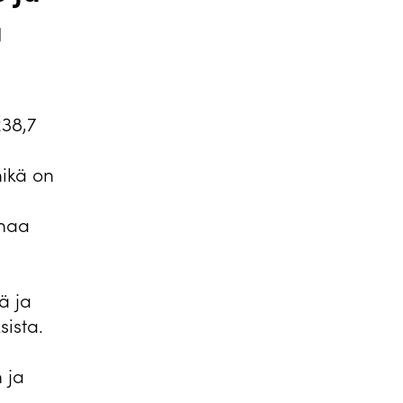
u
238,7
mikä on
onaa
ä ja
ista.
 ja