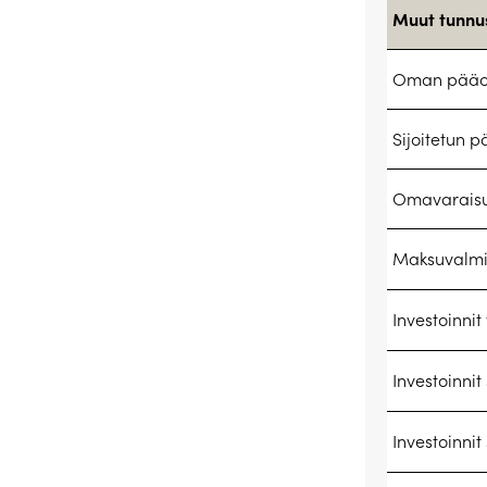
Muut tunnu
Oman pääom
Sijoitetun 
Omavaraisu
Maksuvalmiu
Investoinnit
Investoinnit
Investoinnit