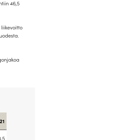
tiin 46,5
liikevoitto
vuodesta.
ngonjakoa
21
8,5