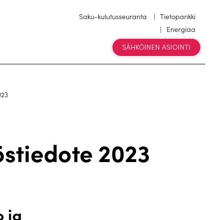
Saku-kulutusseuranta
Tietopankki
Energiaa
SÄHKÖINEN ASIOINTI
023
östiedote 2023
o ja