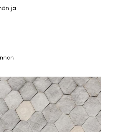
män ja
annon