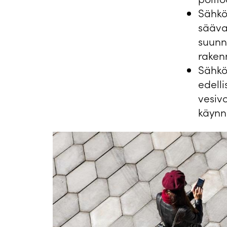
Sähköä
sääva
suunn
rakenn
Sähkö
edell
vesiv
käynn