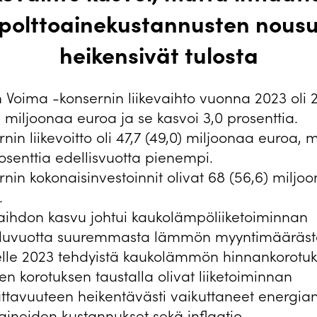
polttoainekustannusten nous
heikensivät tulosta
 Voima -konsernin liikevaihto vuonna 2023 oli 
) miljoonaa euroa ja se kasvoi 3,0 prosenttia.
nin liikevoitto oli 47,7 (49,0) miljoonaa euroa, 
osenttia edellisvuotta pienempi.
nin kokonaisinvestoinnit olivat 68 (56,6) miljo
.
vaihdon kasvu johtui kaukolämpöliiketoiminnan
iluvuotta suuremmasta lämmön myyntimääräst
lle 2023 tehdyistä kaukolämmön hinnankorotuks
en korotuksen taustalla olivat liiketoiminnan
ttavuuteen heikentävästi vaikuttaneet energian
aineiden kustannukset sekä inflaatio.