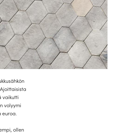
tukkusähkön
joittaisista
 vaikutti
n volyymi
a euroa.
empi, ollen