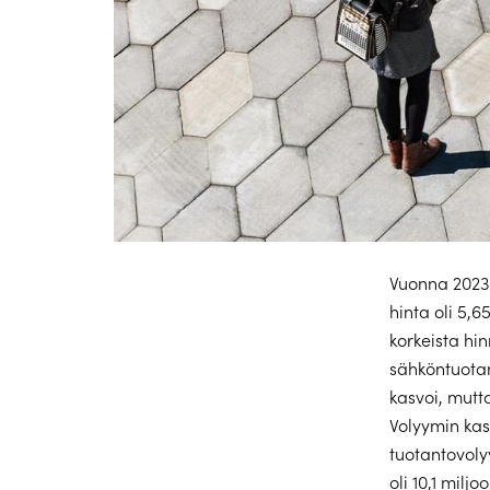
Vuonna 2023 
hinta oli 5,
korkeista hi
sähköntuota
kasvoi, mutta
Volyymin kas
tuotantovoly
oli 10,1 milj