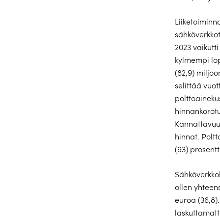
Liiketoiminn
sähköverkko
2023 vaikutt
kylmempi lop
(82,9) miljo
selittää vu
polttoaineku
hinnankorotu
Kannattavuut
hinnat. Polt
(93) prosentt
Sähköverkkol
ollen yhteens
euroa (36,8).
laskuttamatt