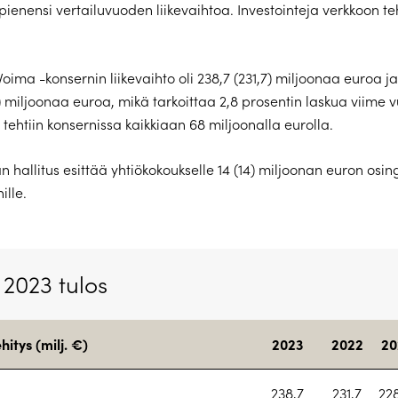
pienensi vertailuvuoden liikevaihtoa. Investointeja verkkoon teh
ima -konsernin liikevaihto oli 238,7 (231,7) miljoonaa euroa ja 
0) miljoonaa euroa, mikä tarkoittaa 2,8 prosentin laskua viime 
 tehtiin konsernissa kaikkiaan 68 miljoonalla eurolla.
 hallitus esittää yhtiökokoukselle 14 (14) miljoonan euron osi
ille.
2023 tulos
itys (milj. €)
2023
2022
20
238,7
231,7
22