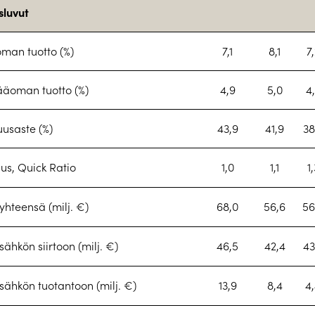
sluvut
an tuotto (%)
7,1
8,1
7
pääoman tuotto (%)
4,9
5,0
4
usaste (%)
43,9
41,9
38
s, Quick Ratio
1,0
1,1
1,
 yhteensä (milj. €)
68,0
56,6
56
 sähkön siirtoon (milj. €)
46,5
42,4
43
 sähkön tuotantoon (milj. €)
13,9
8,4
4