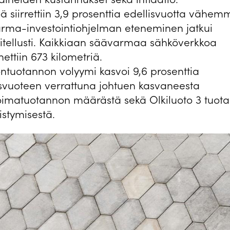
 siirrettiin 3,9 prosenttia edellisvuotta vähem
rma-investointiohjelman eteneminen jatkui
itellusti. Kaikkiaan säävarmaa sähköverkkoa
ettiin 673 kilometriä.
ntuotannon volyymi kasvoi 9,6 prosenttia
isvuoteen verrattuna johtuen kasvaneesta
oimatuotannon määrästä sekä Olkiluoto 3 tuot
istymisestä.