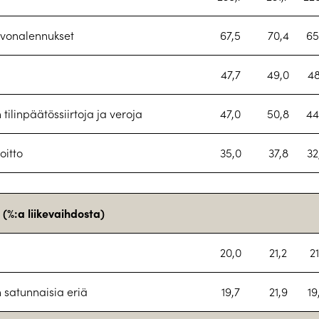
arvonalennukset
67,5
70,4
65
47,7
49,0
48
 tilinpäätössiirtoja ja veroja
47,0
50,8
44
oitto
35,0
37,8
32
 (%:a liikevaihdosta)
20,0
21,2
21
 satunnaisia eriä
19,7
21,9
19