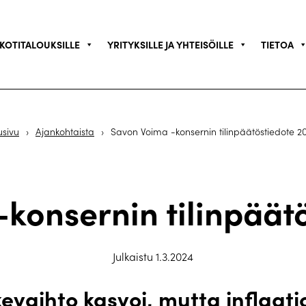
KOTITALOUKSILLE
YRITYKSILLE JA YHTEISÖILLE
TIETOA
usivu
›
Ajankohtaista
›
Savon Voima -konsernin tilinpäätöstiedote 2
konsernin tilinpäät
Julkaistu 1.3.2024
kevaihto kasvoi, mutta inflaati