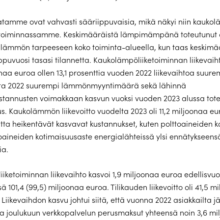
atamme ovat vahvasti sääriippuvaisia, mikä näkyi niin kaukol
toiminnassamme. Keskimääräistä lämpimämpänä toteutunut 
i lämmön tarpeeseen koko toiminta-alueella, kun taas keskimä
puvuosi tasasi tilannetta. Kaukolämpöliiketoiminnan liikevaiht
onaa euroa ollen 13,1 prosenttia vuoden 2022 liikevaihtoa suur
otta 2022 suurempi lämmönmyyntimäärä sekä lähinnä
stannusten voimakkaan kasvun vuoksi vuoden 2023 alussa tote
s. Kaukolämmön liikevoitto vuodelta 2023 oli 11,2 miljoonaa eur
ta heikentävät kasvavat kustannukset, kuten polttoaineiden k
toaineiden kotimaisuusaste energialähteissä ylsi ennätykseensä
ia.
iiketoiminnan liikevaihto kasvoi 1,9 miljoonaa euroa edellisv
ä 101,4 (99,5) miljoonaa euroa. Tilikauden liikevoitto oli 41,5 m
 Liikevaihdon kasvu johtui siitä, että vuonna 2022 asiakkailta jä
a joulukuun verkkopalvelun perusmaksut yhteensä noin 3,6 mi