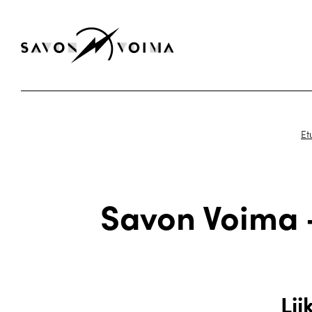
Et
Savon Voima -
Lii