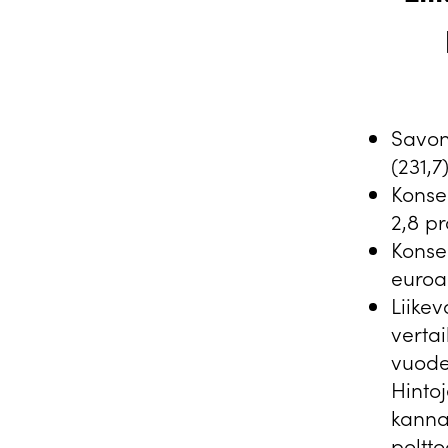
Savon
(231,7
Konser
2,8 pr
Konser
euroa
Liike
verta
vuode
Hintoj
kanna
poltto