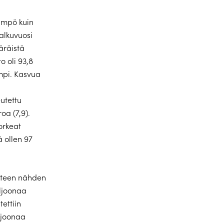
ämpö kuin
alkuvuosi
äräistä
o oli 93,8
empi. Kasvua
utettu
oa (7,9).
orkeat
 ollen 97
uoteen nähden
iljoonaa
tettiin
ljoonaa