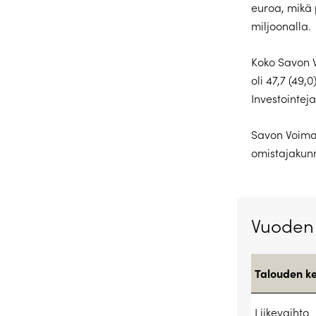
euroa, mikä 
miljoonalla.
Koko Savon Vo
oli 47,7 (49,
Investointeja
Savon Voiman
omistajakunn
Vuoden 
Talouden keh
Liikevaihto