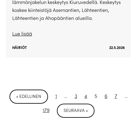
lämmönjakelun keskeytys Kiuruvedellä. Keskeytys
koskee kiinteistöjä Asemantien, Lähteentien,
Lähteentien ja Ahopääntien alueilla.
Lue lisää
HÄIRIÖT
22.5.2026
1
…
3
4
5
6
7
…
« EDELLINEN
179
SEURAAVA »