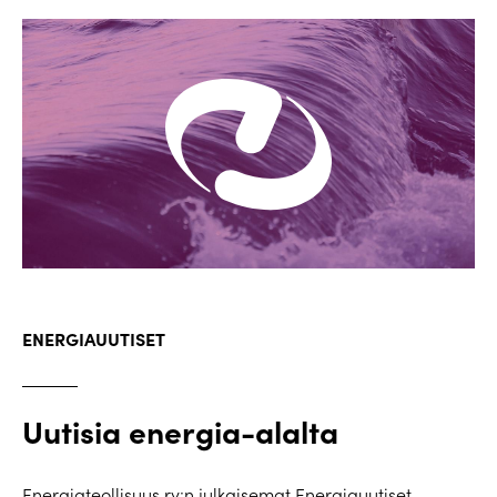
ENERGIAUUTISET
Uutisia energia-alalta
Energiateollisuus ry:n julkaisemat Energiauutiset