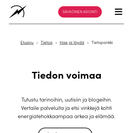
SÄHKÖINEN ASIOINTI
Etusivu
›
Tietoa
›
Hae ja löydä
›
Tietopankki
Tiedon voimaa
Tutustu tarinoihin, uutisiin ja blogeihin.
Vertaile palveluita ja etsi vinkkejä kohti
energiatehokkaampaa arkea ja elämää.