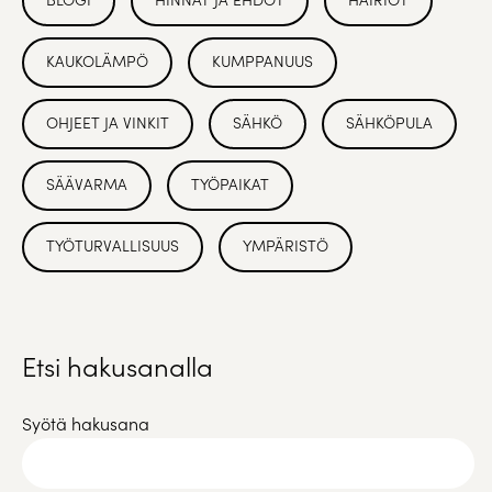
KAUKOLÄMPÖ
KUMPPANUUS
OHJEET JA VINKIT
SÄHKÖ
SÄHKÖPULA
SÄÄVARMA
TYÖPAIKAT
TYÖTURVALLISUUS
YMPÄRISTÖ
Etsi hakusanalla
Syötä hakusana