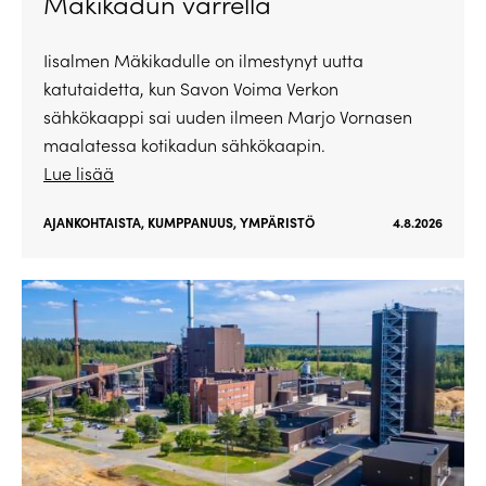
Mäkikadun varrella
Iisalmen Mäkikadulle on ilmestynyt uutta
katutaidetta, kun Savon Voima Verkon
sähkökaappi sai uuden ilmeen Marjo Vornasen
maalatessa kotikadun sähkökaapin.
Lue lisää
AJANKOHTAISTA
,
KUMPPANUUS
,
YMPÄRISTÖ
4.8.2026