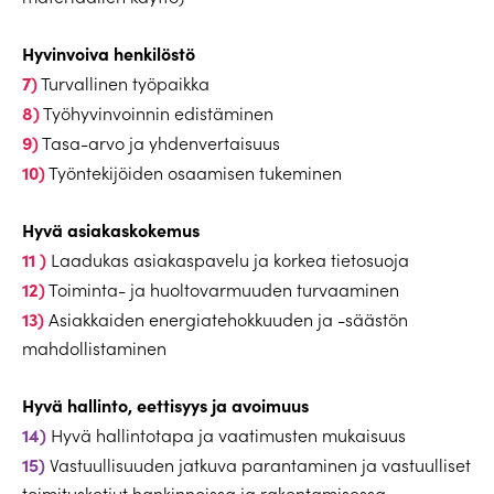
Hyvinvoiva henkilöstö
7)
Turvallinen työpaikka
8)
Työhyvinvoinnin edistäminen
9)
Tasa-arvo ja yhdenvertaisuus
10)
Työntekijöiden osaamisen tukeminen
Hyvä asiakaskokemus
11 )
Laadukas asiakaspavelu ja korkea tietosuoja
12)
Toiminta- ja huoltovarmuuden turvaaminen
13)
Asiakkaiden energiatehokkuuden ja -säästön
mahdollistaminen
Hyvä hallinto, eettisyys ja avoimuus
14)
Hyvä hallintotapa ja vaatimusten mukaisuus
15)
Vastuullisuuden jatkuva parantaminen ja vastuulliset
toimitusketjut hankinnoissa ja rakentamisessa