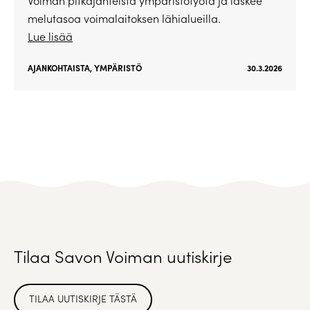
Voiman pitkäjänteistä ympäristötyötä ja laskee
melutasoa voimalaitoksen lähialueilla.
Lue lisää
AJANKOHTAISTA
,
YMPÄRISTÖ
30.3.2026
Tilaa Savon Voiman uutiskirje
TILAA UUTISKIRJE TÄSTÄ