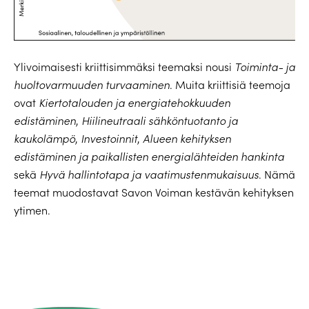
Ylivoimaisesti kriittisimmäksi teemaksi nousi
Toiminta- ja
huoltovarmuuden turvaaminen
. Muita kriittisiä teemoja
ovat
Kiertotalouden ja energiatehokkuuden
edistäminen
,
Hiilineutraali sähköntuotanto ja
kaukolämpö
,
Investoinnit
,
Alueen kehityksen
edistäminen ja paikallisten energialähteiden hankinta
sekä
Hyvä hallintotapa ja vaatimustenmukaisuus
. Nämä
teemat muodostavat Savon Voiman kestävän kehityksen
ytimen.