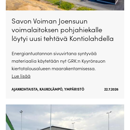
Savon Voiman Joensuun
voimalaitoksen pohjahiekalle
löytyi uusi tehtävä Kontiolahdella
Energiantuotannon sivuvirtana syntyvää
materiaalia käytetään nyt GRK:n Kyyrönsuon
kiertotalousalueen maarakentamisessa.
Lue lisää
AJANKOHTAISTA
,
KAUKOLÄMPÖ
,
YMPÄRISTÖ
22.7.2026