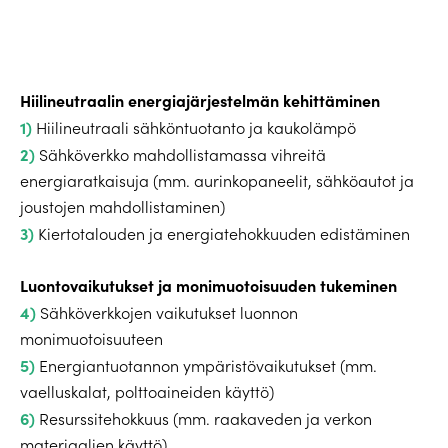
Hiilineutraalin energiajärjestelmän kehittäminen
1)
Hiilineutraali sähköntuotanto ja kaukolämpö
2)
Sähköverkko mahdollistamassa vihreitä
energiaratkaisuja (mm. aurinkopaneelit, sähköautot ja
joustojen mahdollistaminen)
3)
Kiertotalouden ja energiatehokkuuden edistäminen
Luontovaikutukset ja monimuotoisuuden tukeminen
4)
Sähköverkkojen vaikutukset luonnon
monimuotoisuuteen
5)
Energiantuotannon ympäristövaikutukset (mm.
vaelluskalat, polttoaineiden käyttö)
6)
Resurssitehokkuus (mm. raakaveden ja verkon
materiaalien käyttö)