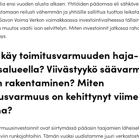
ia ensi vuoden alusta alkaen. Yhtiöiden pääomaa eli sähköve
stamaan reilusti vähemmän ja yhtiöille sallittua tuottoa leikat
 Savon Voima Verkon voimakkaassa investointivaiheessa tällai
 muutos vaatii ison selvittelyn. Miten investoinnit jatkossa rah
mys.
 käy toimitusvarmuuden haja-
salueella? Viivästyykö säävar
n rakentaminen? Miten
tusvarmuus on kehittynyt viime
na?
rmuusinvestoinnit ovat siirtymässä pääosin taajamien läheisel
lkeviin runkojohtoihin. Tämän vuoksi uudistamme juuri verkostos