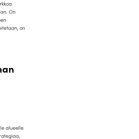
rkkoa
aan. On
nen
oitetaan, on
man
le alueelle
trategiaa,