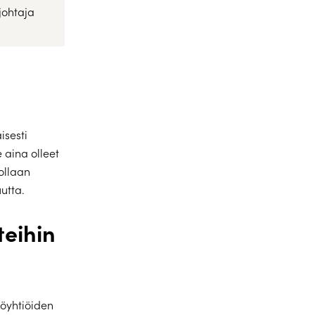
johtaja
isesti
aina olleet
ollaan
uutta.
teihin
öyhtiöiden