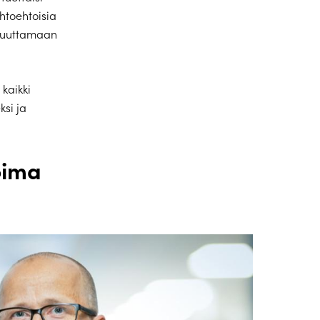
htoehtoisia
 muuttamaan
kaikki
ksi ja
oima