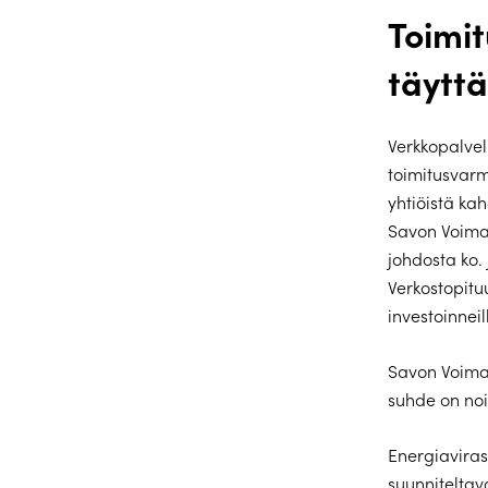
Toimi
täytt
Verkkopalve
toimitusvar
yhtiöistä ka
Savon Voima 
johdosta ko.
Verkostopitu
investoinnei
Savon Voima 
suhde on noi
Energiaviras
suunniteltava