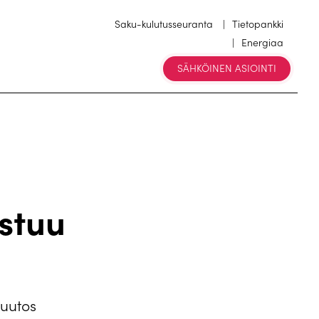
Saku-kulutusseuranta
Tietopankki
Energiaa
SÄHKÖINEN ASIOINTI
stuu
muutos