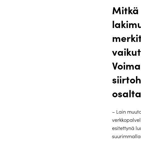
Mitkä
lakim
merki
vaiku
Voima
siirto
osalt
– Lain muuto
verkkopalvel
esitettynä l
suurimmalla 