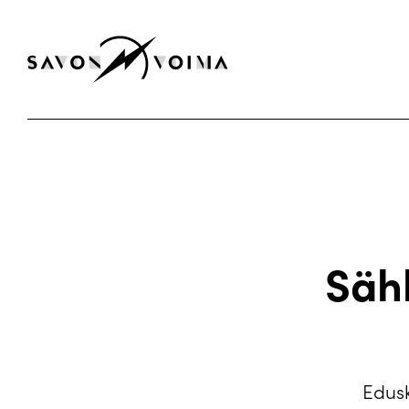
Säh
Edusk