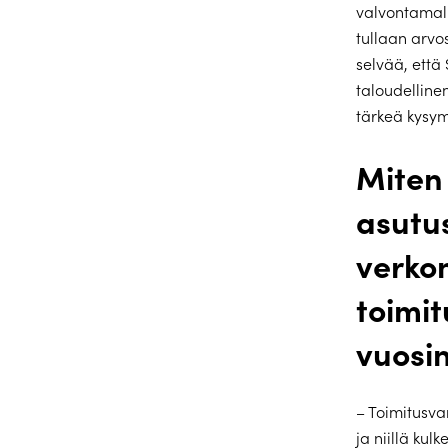
valvontamall
tullaan arvo
selvää, että
taloudellinen
tärkeä kysy
Miten
asutu
verko
toimi
vuosi
– Toimitusva
ja niillä ku