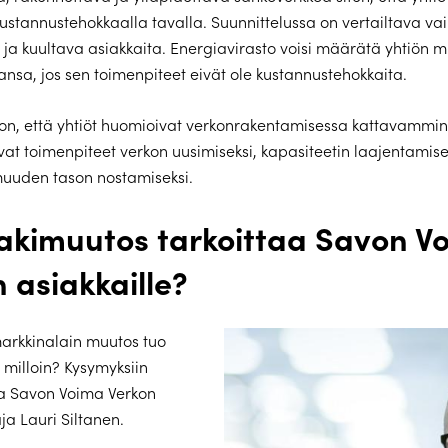
ustannustehokkaalla tavalla. Suunnittelussa on vertailtava vai
a ja kuultava asiakkaita. Energiavirasto voisi määrätä yhtiön
nsa, jos sen toimenpiteet eivät ole kustannustehokkaita.
on, että yhtiöt huomioivat verkonrakentamisessa kattavammin 
vat toimenpiteet verkon uusimiseksi, kapasiteetin laajentamise
muuden tason nostamiseksi.
lakimuutos tarkoittaa Savon V
 asiakkaille?
arkkinalain muutos tuo
 milloin? Kysymyksiin
 Savon Voima Verkon
aja Lauri Siltanen.