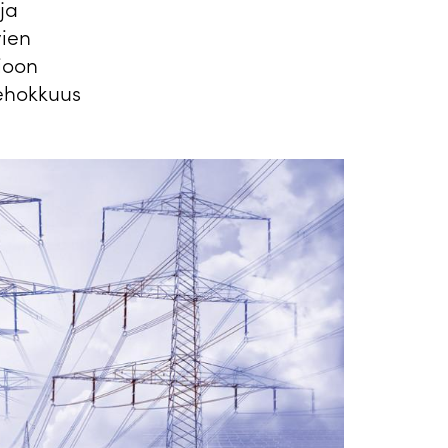
ja
vien
ioon
tehokkuus