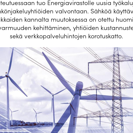
oteutuessaan tuo Energiavirastolle uusia työkalu
könjakeluyhtiöiden valvontaan. Sähköä käyttä
akkaiden kannalta muutoksessa on otettu huom
varmuuden kehittäminen, yhtiöiden kustannus­
sekä verkkopalveluhintojen korotuskatto.