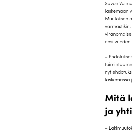
Savon Voimall
laskemaan v
Muutoksen a
varmastiki
viranomaisen
ensi vuoden
– Ehdotuksee
toimintaamm
nyt ehdotuks
laskemassa j
Mitä l
ja yht
– Lakimuutok