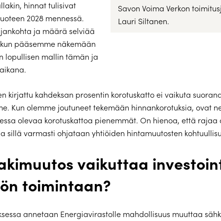
akin, hinnat tulisivat
Savon Voima Verkon toimitus
uoteen 2028 mennessä.
Lauri Siltanen.
jankohta ja määrä selviää
n, kun pääsemme näkemään
 lopullisen mallin tämän ja
 aikana.
n kirjattu kahdeksan prosentin korotuskatto ei vaikuta suorana
e. Kun olemme joutuneet tekemään hinnankorotuksia, ovat ne 
essa olevaa korotuskattoa pienemmät. On hienoa, että rajaa 
a sillä varmasti ohjataan yhtiöiden hintamuutosten kohtuullis
akimuutos vaikuttaa investoin
iön toimintaan?
sessa annetaan Energia­virastolle mahdollisuus muuttaa sähk