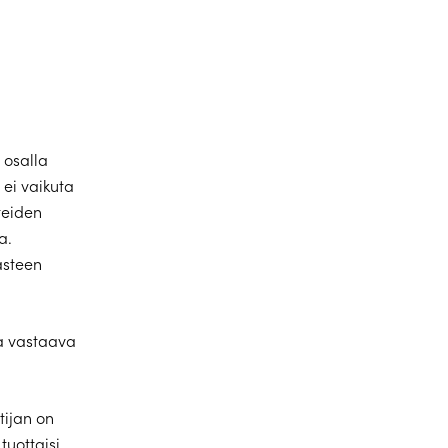
 osalla
ei vaikuta
teiden
a.
asteen
sa vastaava
tijan on
tuottaisi