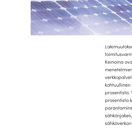
Lakimuutokse
toimitusvar
Keinoina ova
menetelmien m
verkkopalvel
kohtuullinen 
prosentista.
prosentista 
parantaminen
sähkönjakelu
sähköverkon