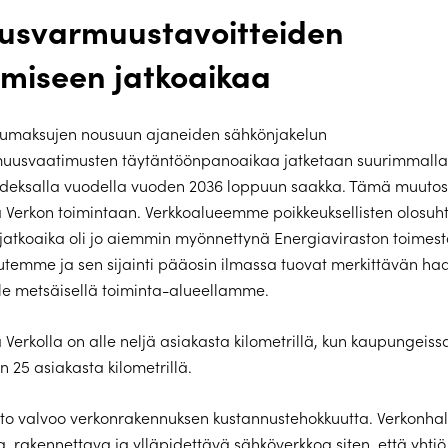
tusvarmuustavoitteiden
ämiseen jatkoaikaa
lumaksujen nousuun ajaneiden sähkönjakelun
muusvaatimusten täytäntöönpanoaikaa jatketaan suurimmalla
hdeksalla vuodella vuoden 2036 loppuun saakka. Tämä muutos 
Verkon toimintaan. Verkkoalueemme poikkeuksellisten olosuh
 jatkoaika oli jo aiemmin myönnettynä Energiaviraston toimest
utemme ja sen sijainti pääosin ilmassa tuovat merkittävän ha
lle metsäisellä toiminta-alueellamme.
Verkolla on alle neljä asiakasta kilometrillä, kun kaupungeis
n 25 asiakasta kilometrillä.
to valvoo verkonrakennuksen kustannustehokkuutta. Verkonhal
, rakennettava ja ylläpidettävä sähköverkkoa siten, että yhtiö 