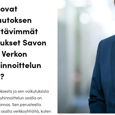
 ovat
uutoksen
ttävimmät
tukset Savon
 Verkon
hinnoittelun
a?
ksesta ja sen vaikutuksista
uhinnoittelun osalla on
uonnos. Sen perusteella
osalla verkkoyhtiöitä, kuten