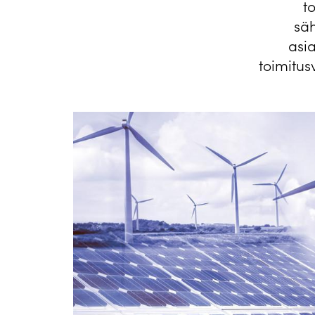
t
säh
asi
toimitus