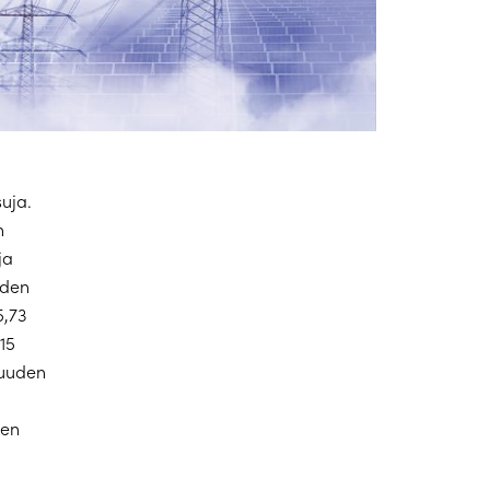
uja.
n
ja
iden
5,73
15
muuden
sen