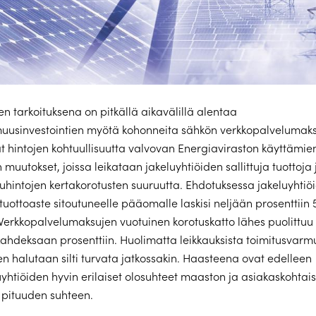
n tarkoituksena on pitkällä aikavälillä alentaa
muusinvestointien myötä kohonneita sähkön verkkopalvelumaks
t hintojen kohtuullisuutta valvovan Energiaviraston käyttämie
uutokset, joissa leikataan jakeluyhtiöiden sallittuja tuottoja 
uhintojen kertakorotusten suuruutta. Ehdotuksessa jakeluyhtiö
tuottoaste sitoutuneelle pääomalle laskisi neljään prosenttiin 
 Verkkopalvelumaksujen vuotuinen korotuskatto lähes puolittuu 
kahdeksaan prosenttiin. Huolimatta leikkauksista toimitusvar
 halutaan silti turvata jatkossakin. Haasteena ovat edelleen
yhtiöiden hyvin erilaiset olosuhteet maaston ja asiakaskohtai
 pituuden suhteen.