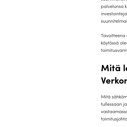
palvelunsa k
investointej
suunnitelmaa
Tavoitteena 
käytössä ole
toimitusvar
Mitä 
Verkon
Mitä sähköm
tullessaan ja
vastaamassa
toimitusjoht