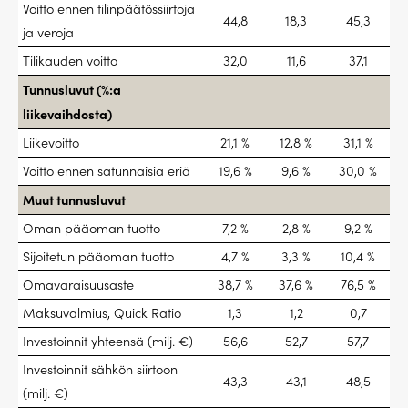
Voitto ennen tilinpäätössiirtoja
44,8
18,3
45,3
ja veroja
Tilikauden voitto
32,0
11,6
37,1
Tunnusluvut (%:a
liikevaihdosta)
Liikevoitto
21,1 %
12,8 %
31,1 %
Voitto ennen satunnaisia eriä
19,6 %
9,6 %
30,0 %
Muut tunnusluvut
Oman pääoman tuotto
7,2 %
2,8 %
9,2 %
Sijoitetun pääoman tuotto
4,7 %
3,3 %
10,4 %
Omavaraisuusaste
38,7 %
37,6 %
76,5 %
Maksuvalmius, Quick Ratio
1,3
1,2
0,7
Investoinnit yhteensä (milj. €)
56,6
52,7
57,7
Investoinnit sähkön siirtoon
43,3
43,1
48,5
(milj. €)