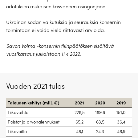
odotuksen mukaisen kasvaneen osingonjaon.
Ukrainan sodan vaikutuksia ja seurauksia konsernin
toimintaan ei voida vielä riittävästi arvioida.
Savon Voima -konsernin tilinpäätöksen sisältävä
vuosikatsaus julkaistaan 11.4.2022.
Vuoden 2021 tulos
Talouden kehitys (milj. €)
2021
2020
2019
Liikevaihto
228,5
189,6
151,0
Poistot ja arvonalennukset
65,2
63,5
36,4
Liikevoitto
48,1
24,3
46,9