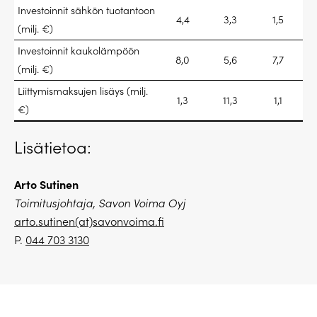
Investoinnit sähkön tuotantoon
4,4
3,3
1,5
(milj. €)
Investoinnit kaukolämpöön
8,0
5,6
7,7
(milj. €)
Liittymismaksujen lisäys (milj.
1,3
11,3
1,1
€)
Lisätietoa:
Arto Sutinen
Toimitusjohtaja, Savon Voima Oyj
arto.sutinen(at)savonvoima.fi
P.
044 703 3130