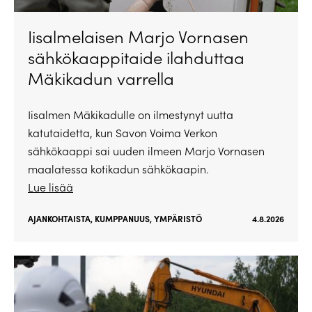
Iisalmelaisen Marjo Vornasen
sähkökaappitaide ilahduttaa
Mäkikadun varrella
Iisalmen Mäkikadulle on ilmestynyt uutta
katutaidetta, kun Savon Voima Verkon
sähkökaappi sai uuden ilmeen Marjo Vornasen
maalatessa kotikadun sähkökaapin.
Lue lisää
AJANKOHTAISTA
,
KUMPPANUUS
,
YMPÄRISTÖ
4.8.2026