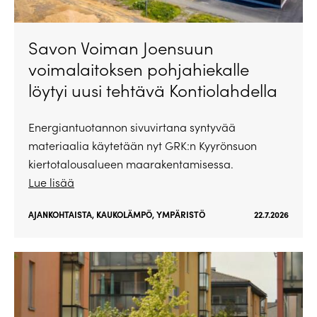
Savon Voiman Joensuun
voimalaitoksen pohjahiekalle
löytyi uusi tehtävä Kontiolahdella
Energiantuotannon sivuvirtana syntyvää
materiaalia käytetään nyt GRK:n Kyyrönsuon
kiertotalousalueen maarakentamisessa.
Lue lisää
AJANKOHTAISTA
,
KAUKOLÄMPÖ
,
YMPÄRISTÖ
22.7.2026