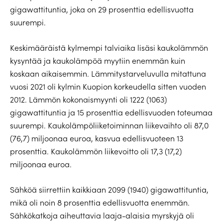
gigawattituntia, joka on 29 prosenttia edellisvuotta
suurempi.
Keskimääräistä kylmempi talviaika lisäsi kaukolämmön
kysyntää ja kaukolämpöä myytiin enemmän kuin
koskaan aikaisemmin. Lämmitystarveluvulla mitattuna
vuosi 2021 oli kylmin Kuopion korkeudella sitten vuoden
2012. Lämmön kokonaismyynti oli 1222 (1063)
gigawattituntia ja 15 prosenttia edellisvuoden toteumaa
suurempi. Kaukolämpöliiketoiminnan liikevaihto oli 87,0
(76,7) miljoonaa euroa, kasvua edellisvuoteen 13
prosenttia. Kaukolämmön liikevoitto oli 17,3 (17,2)
miljoonaa euroa.
Sähköä siirrettiin kaikkiaan 2099 (1940) gigawattituntia,
mikä oli noin 8 prosenttia edellisvuotta enemmän.
Sähkökatkoja aiheuttavia laaja-alaisia myrskyjä oli