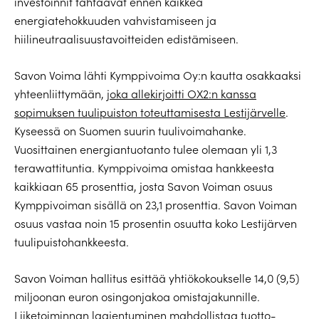
investoinnit tähtäävät ennen kaikkea
energiatehokkuuden vahvistamiseen ja
hiilineutraalisuustavoitteiden edistämiseen.
Savon Voima lähti Kymppivoima Oy:n kautta osakkaaksi
yhteenliittymään,
joka allekirjoitti OX2:n kanssa
sopimuksen tuulipuiston toteuttamisesta Lestijärvelle
.
Kyseessä on Suomen suurin tuulivoimahanke.
Vuosittainen energiantuotanto tulee olemaan yli 1,3
terawattituntia. Kymppivoima omistaa hankkeesta
kaikkiaan 65 prosenttia, josta Savon Voiman osuus
Kymppivoiman sisällä on 23,1 prosenttia. Savon Voiman
osuus vastaa noin 15 prosentin osuutta koko Lestijärven
tuulipuistohankkeesta.
Savon Voiman hallitus esittää yhtiökokoukselle 14,0 (9,5)
miljoonan euron osingonjakoa omistajakunnille.
Liiketoiminnan laajentuminen mahdollistaa tuotto-