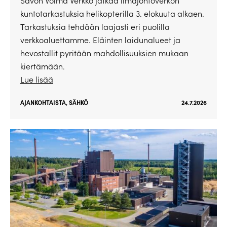
Savon Voima Verkko jatkaa ilmajohtoverkon
kuntotarkastuksia helikopterilla 3. elokuuta alkaen.
Tarkastuksia tehdään laajasti eri puolilla
verkkoaluettamme. Eläinten laidunalueet ja
hevostallit pyritään mahdollisuuksien mukaan
kiertämään.
Lue lisää
AJANKOHTAISTA
,
SÄHKÖ
24.7.2026