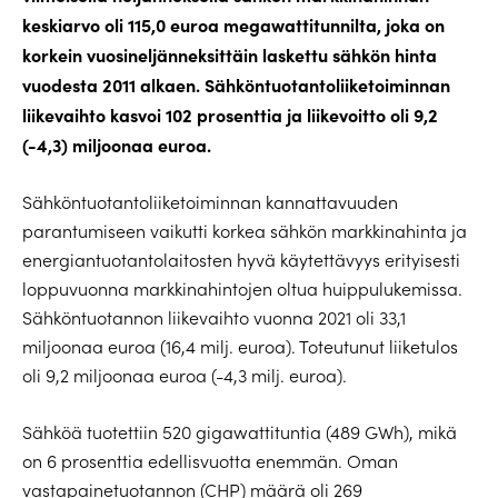
keskiarvo oli 115,0 euroa megawattitunnilta, joka on
korkein vuosineljänneksittäin laskettu sähkön hinta
vuodesta 2011 alkaen. Sähköntuotantoliiketoiminnan
liikevaihto kasvoi 102 prosenttia ja liikevoitto oli 9,2
(-4,3) miljoonaa euroa.
Sähköntuotantoliiketoiminnan kannattavuuden
parantumiseen vaikutti korkea sähkön markkinahinta ja
energiantuotantolaitosten hyvä käytettävyys erityisesti
loppuvuonna markkinahintojen oltua huippulukemissa.
Sähköntuotannon liikevaihto vuonna 2021 oli 33,1
miljoonaa euroa (16,4 milj. euroa). Toteutunut liiketulos
oli 9,2 miljoonaa euroa (-4,3 milj. euroa).
Sähköä tuotettiin 520 gigawattituntia (489 GWh), mikä
on 6 prosenttia edellisvuotta enemmän. Oman
vastapainetuotannon (CHP) määrä oli 269