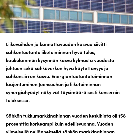
Liikevaihdon ja kannattavuuden kasvua siivitti
sähköntuotantoliiketoiminnan hyvä tulos,
kaukolämmön kysynnän kasvu kylmästä vuodesta
johtuen sekä sähköverkon hyvä käytettävyys ja
sähkönsiirron kasvu. Energiantuotantotoiminnan
laajentuminen Joensuuhun ja liiketoiminnan
synergiahyödyt näkyivät täysimääräisesti konsernin
tuloksessa.
Sähkön tukkumarkkinahinnan vuoden keskihinta oli 158
prosenttia korkeampi kuin edellisvuonna. Vuoden
viimeisellä neljänneksellä sähkön markkinahinnan