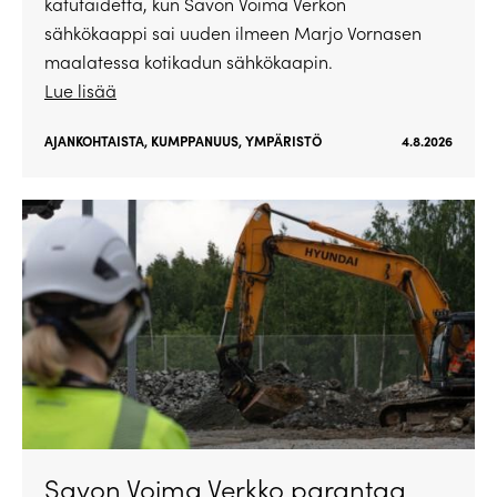
katutaidetta, kun Savon Voima Verkon
sähkökaappi sai uuden ilmeen Marjo Vornasen
maalatessa kotikadun sähkökaapin.
Lue lisää
AJANKOHTAISTA
,
KUMPPANUUS
,
YMPÄRISTÖ
4.8.2026
Savon Voima Verkko parantaa