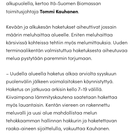
alkupuolella, kertoo Itä-Suomen Biomassan
Tommi Kauhanen
toimitusjohtaja
.
Kevään ja alkukesän haketukset aiheuttivat jossain
määrin meluhaittaa alueelle. Eniten meluhaittaa
kärsivissä kohteissa tehtiin myös melumittauksia. Uuden
terminaalikentän valmistuttua haketuksesta aiheutuvaa
melua pystytään paremmin torjumaan.
– Uudella alueella haketus alkaa arviolta syyskuun
puolenvälin jälkeen voimalaitoksen käynnistyttyä.
Haketus on jatkuvaa arkisin kello 7–19 välillä.
Kiivaimpana lämmityskautena saatetaan hakettaa
myös lauantaisin. Kentän viereen on rakennettu
meluvalli ja uusi alue mahdollistaa melun
tehokkaamman hallinnan hakkurin ja haketettavan
raaka-aineen sijoittelulla, vakuuttaa Kauhanen.