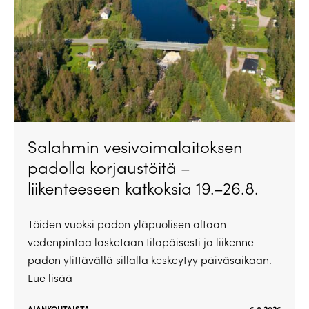
Salahmin vesivoimalaitoksen
padolla korjaustöitä –
liikenteeseen katkoksia 19.–26.8.
Töiden vuoksi padon yläpuolisen altaan
vedenpintaa lasketaan tilapäisesti ja liikenne
padon ylittävällä sillalla keskeytyy päiväsaikaan.
Lue lisää
AJANKOHTAISTA
6.8.2026