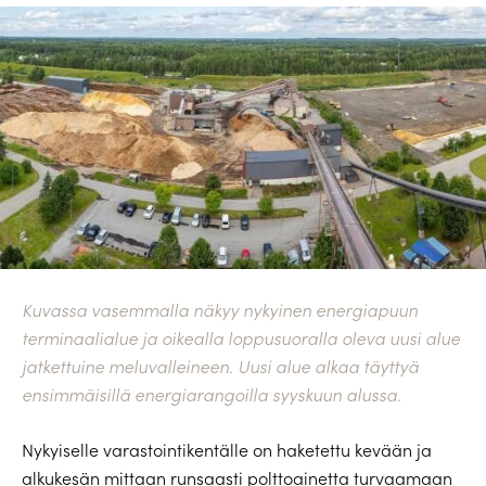
Kuvassa vasemmalla näkyy nykyinen energiapuun
terminaalialue ja oikealla loppusuoralla oleva uusi alue
jatkettuine meluvalleineen. Uusi alue alkaa täyttyä
ensimmäisillä energiarangoilla syyskuun alussa.
Nykyiselle varastointikentälle on haketettu kevään ja
alkukesän mittaan runsaasti polttoainetta turvaamaan