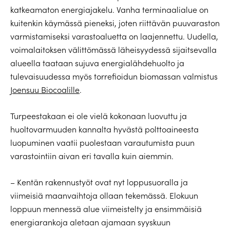
katkeamaton energiajakelu. Vanha terminaalialue on
kuitenkin käymässä pieneksi, joten riittävän puuvaraston
varmistamiseksi varastoaluetta on laajennettu. Uudella,
voimalaitoksen välittömässä läheisyydessä sijaitsevalla
alueella taataan sujuva energialähdehuolto ja
tulevaisuudessa myös torrefioidun biomassan valmistus
Joensuu Biocoalille
.
Turpeestakaan ei ole vielä kokonaan luovuttu ja
huoltovarmuuden kannalta hyvästä polttoaineesta
luopuminen vaatii puolestaan varautumista puun
varastointiin aivan eri tavalla kuin aiemmin.
– Kentän rakennustyöt ovat nyt loppusuoralla ja
viimeisiä maanvaihtoja ollaan tekemässä. Elokuun
loppuun mennessä alue viimeistelty ja ensimmäisiä
energiarankoja aletaan ajamaan syyskuun