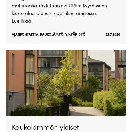
materiaalia käytetään nyt GRK:n Kyyrönsuon
kiertotalousalueen maarakentamisessa.
Lue lisää
AJANKOHTAISTA
,
KAUKOLÄMPÖ
,
YMPÄRISTÖ
22.7.2026
Kaukolämmön yleiset