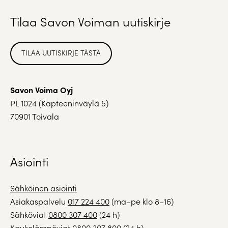
Tilaa Savon Voiman uutiskirje
TILAA UUTISKIRJE TÄSTÄ
Savon Voima Oyj
PL 1024 (Kapteeninväylä 5)
70901 Toivala
Asiointi
Sähköinen asiointi
Asiakaspalvelu
017 224 400
(ma–pe klo 8–16)
Sähköviat
0800 307 400
(24 h)
Kaukolämpöviat
0800 307 800
(24 h)