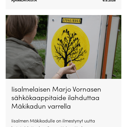
Iisalmelaisen Marjo Vornasen
sähkökaappitaide ilahduttaa
Mäkikadun varrella
Iisalmen Mäkikadulle on ilmestynyt uutta