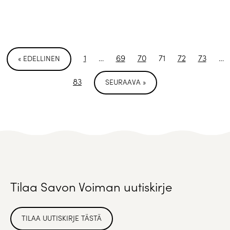
1
…
69
70
71
72
73
…
« EDELLINEN
83
SEURAAVA »
Tilaa Savon Voiman uutiskirje
TILAA UUTISKIRJE TÄSTÄ