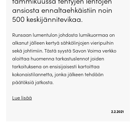
tammikuussa tehtyjen lentojen
ansiosta ennaltaehkäistiin noin
500 keskijännitevikaa.
Runsaan lumentulon johdosta lumikuormaa on
alkanut jälleen kertyä sähkölinjojen vieripuihin
sekä johtimiin. Tästä syystä Savon Voima verkko
aloittaa huomenna tarkastuslennot joiden
tarkoituksena on ensisijaisesti kartoittaa
kokonaistilannetta, jonka jälkeen tehdään
päätöksiä jatkosta.
Lue lisää
2.2.2021