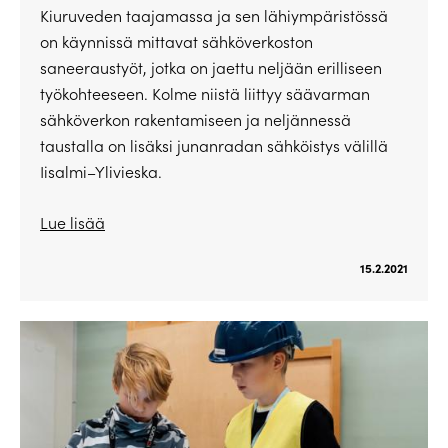
Kiuruveden taajamassa ja sen lähiympäristössä
on käynnissä mittavat sähköverkoston
saneeraustyöt, jotka on jaettu neljään erilliseen
työkohteeseen. Kolme niistä liittyy säävarman
sähköverkon rakentamiseen ja neljännessä
taustalla on lisäksi junanradan sähköistys välillä
Iisalmi–Ylivieska.
Lue lisää
15.2.2021