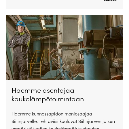
Haemme asentajaa
kaukolämpötoimintaan
Haemme kunnossapidon moniosaajaa
Siilinjärvelle. Tehtäviisi kuuluvat Siilinjärven ja sen
ympäristökuntien kaukolämpöä tuottavien