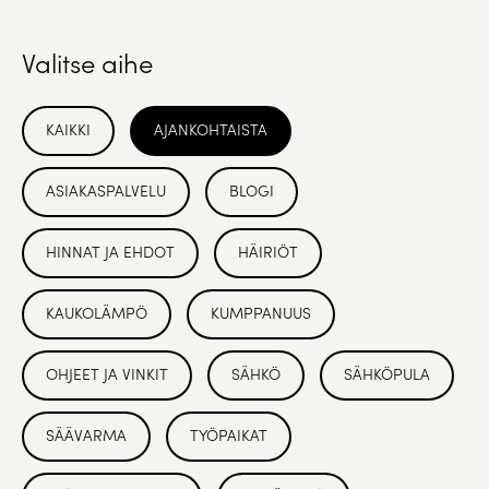
Valitse aihe
KAIKKI
AJANKOHTAISTA
ASIAKASPALVELU
BLOGI
HINNAT JA EHDOT
HÄIRIÖT
KAUKOLÄMPÖ
KUMPPANUUS
OHJEET JA VINKIT
SÄHKÖ
SÄHKÖPULA
SÄÄVARMA
TYÖPAIKAT