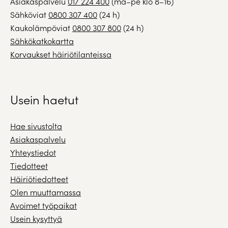
Asiakaspalvelu
017 224 400
(ma–pe klo 8–16)
Sähköviat
0800 307 400
(24 h)
Kaukolämpöviat
0800 307 800
(24 h)
Sähkökatkokartta
Korvaukset häiriötilanteissa
Usein haetut
Hae sivustolta
Asiakaspalvelu
Yhteystiedot
Tiedotteet
Häiriötiedotteet
Olen muuttamassa
Avoimet työpaikat
Usein kysyttyä