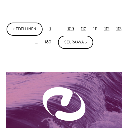
1
…
109
110
111
112
113
« EDELLINEN
…
180
SEURAAVA »