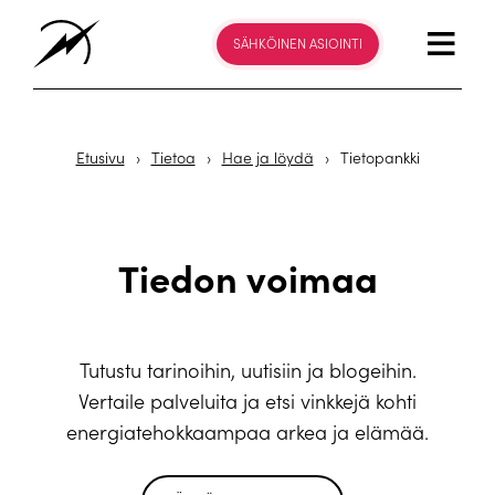
SÄHKÖINEN ASIOINTI
Etusivu
›
Tietoa
›
Hae ja löydä
›
Tietopankki
Tiedon voimaa
Tutustu tarinoihin, uutisiin ja blogeihin.
Vertaile palveluita ja etsi vinkkejä kohti
energiatehokkaampaa arkea ja elämää.