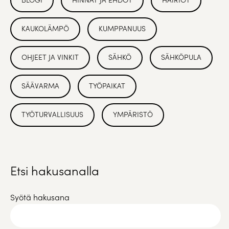
KAUKOLÄMPÖ
KUMPPANUUS
OHJEET JA VINKIT
SÄHKÖ
SÄHKÖPULA
SÄÄVARMA
TYÖPAIKAT
TYÖTURVALLISUUS
YMPÄRISTÖ
Etsi hakusanalla
Syötä hakusana