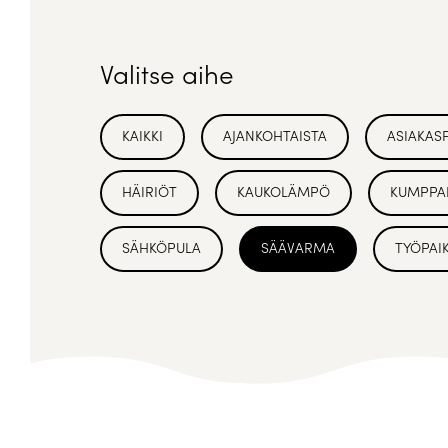
Valitse aihe
KAIKKI
AJANKOHTAISTA
ASIAKAS
HÄIRIÖT
KAUKOLÄMPÖ
KUMPPA
SÄHKÖPULA
SÄÄVARMA
TYÖPAI