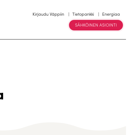
Kirjaudu Väppiin
Tietopankki
Energiaa
SÄHKÖINEN ASIOINTI
a