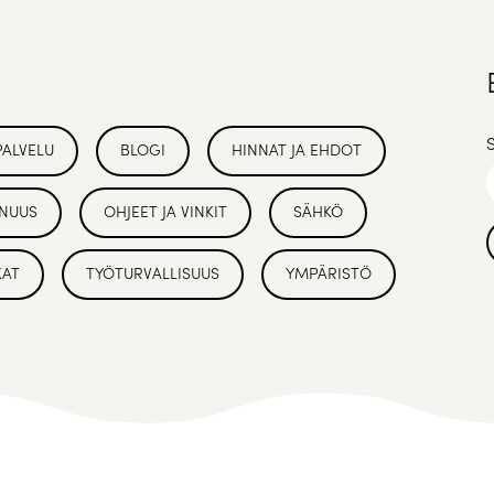
PALVELU
BLOGI
HINNAT JA EHDOT
NUUS
OHJEET JA VINKIT
SÄHKÖ
KAT
TYÖTURVALLISUUS
YMPÄRISTÖ