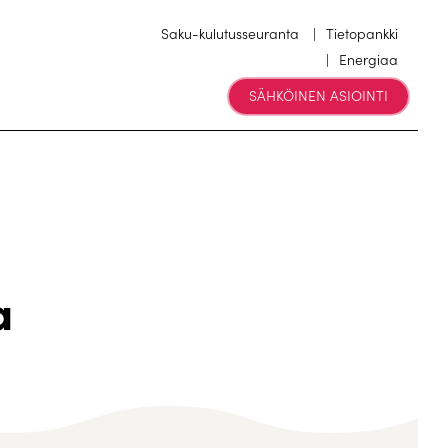
Saku-kulutusseuranta
Tietopankki
Energiaa
SÄHKÖINEN ASIOINTI
a