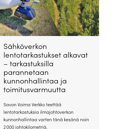
Sähköverkon
lentotarkastukset alkavat
– tarkastuksilla
parannetaan
kunnonhallintaa ja
toimitusvarmuutta
Savon Voima Verkko teettää
lentotarkastuksia ilmajohtoverkon
kunnonhallintaa varten tänä kesänä noin
2 000 johtokilometriä.