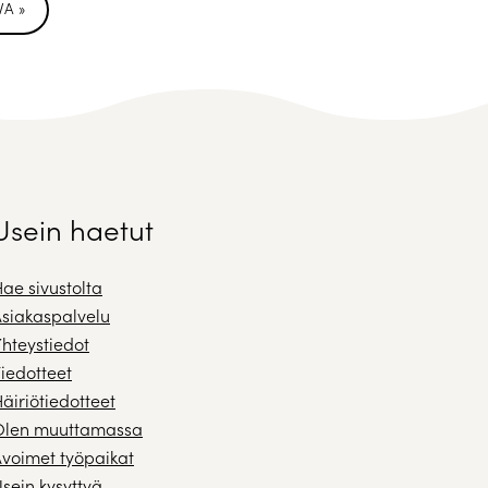
A »
Usein haetut
ae sivustolta
siakaspalvelu
hteystiedot
iedotteet
äiriötiedotteet
Olen muuttamassa
voimet työpaikat
sein kysyttyä