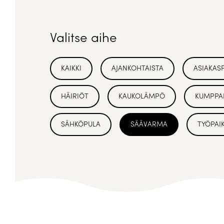
Valitse aihe
KAIKKI
AJANKOHTAISTA
ASIAKAS
HÄIRIÖT
KAUKOLÄMPÖ
KUMPPA
SÄHKÖPULA
SÄÄVARMA
TYÖPAI