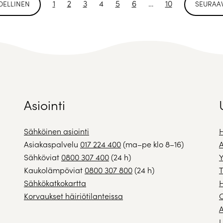
1
2
3
4
5
6
…
10
DELLINEN
SEURAAV
Asiointi
Sähköinen asiointi
H
Asiakaspalvelu
017 224 400
(ma–pe klo 8–16)
A
Sähköviat
0800 307 400
(24 h)
Y
Kaukolämpöviat
0800 307 800
(24 h)
T
Sähkökatkokartta
H
Korvaukset häiriötilanteissa
A
U